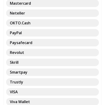
Mastercard
Neteller
OKTO.Cash
PayPal
Paysafecard
Revolut
Skrill
Smartpay
Trustly
VISA
Viva Wallet