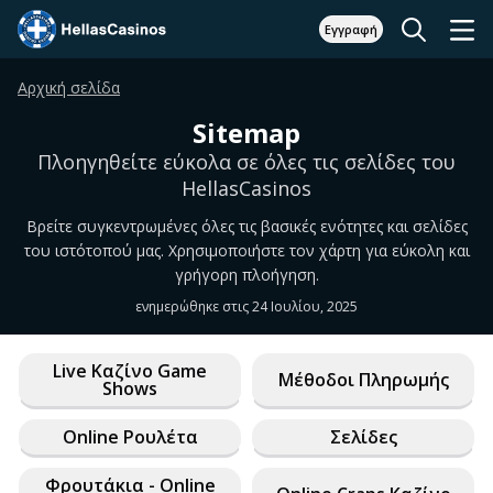
Εγγραφή
Αρχική σελίδα
Sitemap
Πλοηγηθείτε εύκολα σε όλες τις σελίδες του
HellasCasinos
Bρείτε συγκεντρωμένες όλες τις βασικές ενότητες και σελίδες
του ιστότοπού μας. Χρησιμοποιήστε τον χάρτη για εύκολη και
γρήγορη πλοήγηση.
ενημερώθηκε στις 24 Ιουλίου, 2025
Live Καζίνο Game
Μέθοδοι Πληρωμής
Shows
Online Ρουλέτα
Σελίδες
Φρουτάκια - Online