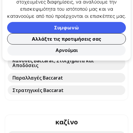
στοχευμένες διαφημίσεις, να αναλύουμε την
Καζίνο Live No Deposit Bonus*
επισκεψιμότητα του ιστότοπού μας και να
Καζίνο Μπόνους* Επιστροφής Χρημάτων
κατανοούμε από πού προέρχονται οι επισκέπτες μας.
Συμφωνώ
Αλλάξτε τις προτιμήσεις σας
Online Baccarat Καζίνο
Αρνούμαι
Κανόνες Baccarat, Στοιχήματα και
Αποδόσεις
Παραλλαγές Baccarat
Στρατηγικές Baccarat
καζίνο