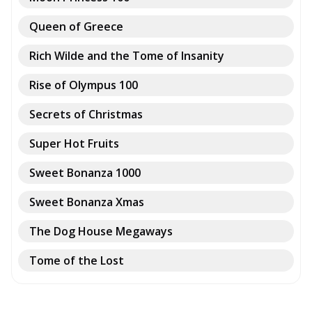
Queen of Greece
Rich Wilde and the Tome of Insanity
Rise of Olympus 100
Secrets of Christmas
Super Hot Fruits
Sweet Bonanza 1000
Sweet Bonanza Xmas
The Dog House Megaways
Tome of the Lost