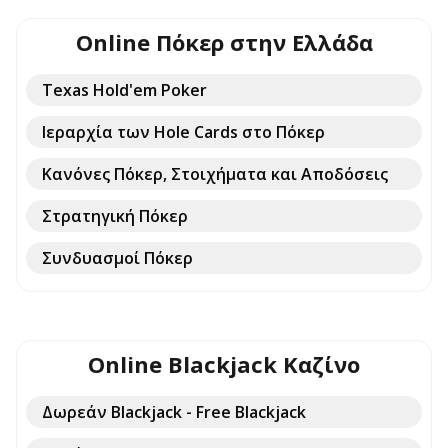
Online Πόκερ στην Ελλάδα
Texas Hold'em Poker
Ιεραρχία των Hole Cards στο Πόκερ
Κανόνες Πόκερ, Στοιχήματα και Αποδόσεις
Στρατηγική Πόκερ
Συνδυασμοί Πόκερ
Online Blackjack Καζίνο
Δωρεάν Blackjack - Free Blackjack