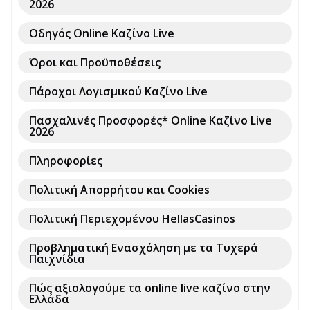
2026
Οδηγός Online Καζίνο Live
Όροι και Προϋποθέσεις
Πάροχοι Λογισμικού Καζίνο Live
Πασχαλινές Προσφορές* Online Kαζίνο Live
2026
Πληροφορίες
Πολιτική Απορρήτου και Cookies
Πολιτική Περιεχομένου HellasCasinos
Προβληματική Ενασχόληση με τα Τυχερά
Παιχνίδια
Πώς αξιολογούμε τα online live καζίνο στην
Ελλάδα