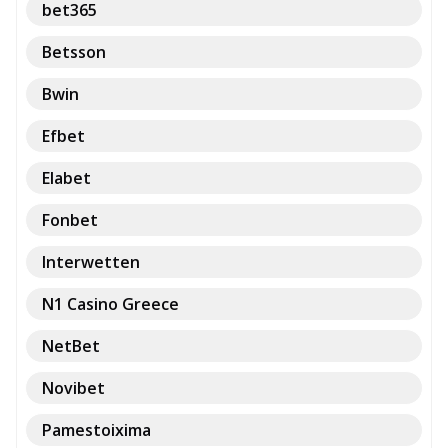
bet365
Betsson
Bwin
Efbet
Elabet
Fonbet
Interwetten
N1 Casino Greece
NetBet
Novibet
Pamestoixima