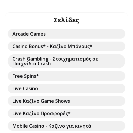
Σελίδες
Arcade Games
Casino Bonus* - Καζίνο Μπόνους*
Crash Gambling - Στοιχηματισμός σε
Παιχνίδια Crash
Free Spins*
Live Casino
Live Καζίνο Game Shows
Live Καζίνο Προσφορές*
Mobile Casino - Καζίνο για κινητά