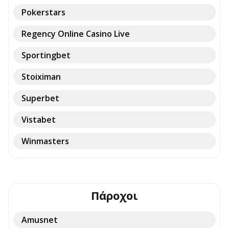
Pokerstars
Regency Online Casino Live
Sportingbet
Stoiximan
Superbet
Vistabet
Winmasters
Πάροχοι
Amusnet