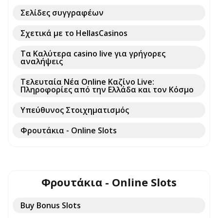
Σελίδες συγγραφέων
Σχετικά με το HellasCasinos
Τα Καλύτερα casino live για γρήγορες
αναλήψεις
Τελευταία Νέα Online Καζίνο Live:
Πληροφορίες από την Ελλάδα και τον Κόσμο
Υπεύθυνος Στοιχηματισμός
Φρουτάκια - Online Slots
Φρουτάκια - Online Slots
Buy Bonus Slots