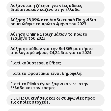
Αυξάνεται η ζήτηση για νέες άδειες
διαδικτυακών καζίνο στην Ελλάδα
Αύξηση 28,09% στα Διαδικτυακά Παιχνίδια
σημειώθηκε το πρώτο 4μήνο του 2023
Αύξηση Online Στοιχημάτων το πρώτο
εξάμηνο του 2023
Αύξηση εσόδων για την Bet365 με ετήσιο
απολογισμό ύψους €4,24 δισ. για το 2024
Γιατί καθυστερεί η Efbet;
Γιατί τα φρουτάκια είναι δημοφιλή;
Γιατί το Plinko έγινε ξαφνικά viral στην
Ελλάδα και τον κόσμο;
Ε.Ε.Ε.Π.: Οι κινήσεις και οι συμφωνίες προς
τις οποίες στοχεύει