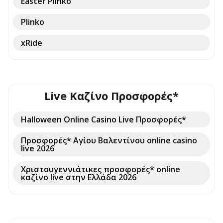
Easter Plinko
Plinko
xRide
Live Καζίνο Προσφορές*
Halloween Online Casino Live Προσφορές*
Προσφορές* Αγίου Βαλεντίνου online casino
live 2026
Χριστουγεννιάτικες προσφορές* online
καζίνο live στην Ελλάδα 2026