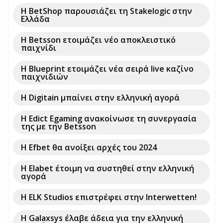
Η BetShop παρουσιάζει τη Stakelogic στην
Ελλάδα
Η Betsson ετοιμάζει νέο αποκλειστικό
παιχνίδι
Η Blueprint ετοιμάζει νέα σειρά live καζίνο
παιχνιδιών
Η Digitain μπαίνει στην ελληνική αγορά
Η Edict Egaming ανακοίνωσε τη συνεργασία
της με την Betsson
Η Efbet θα ανοίξει αρχές του 2024
Η Elabet έτοιμη να συστηθεί στην ελληνική
αγορά
Η ELK Studios επιστρέφει στην Interwetten!
Η Galaxsys έλαβε άδεια για την ελληνική