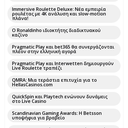
Immersive Roulette Deluxe: Νέα εμπειρία
ρουλέτας με 4K ανάλυση και slow-motion
πλάνα!
O Ronaldinho ιδιοκτήτης διαδικτυακού
καζίνο
Pragmatic Play και bet365 θα συνεργάζονται
πλέον στην ελληνική αγορά
Pragmatic Play και Interwetten δημιουργούν
Live Roulette τραπέζι
QMRA: Μια τεράστια επιτυχία για το
HellasCasinos.com
QuickSpin και Playtech ενώνουν δυνάμεις
στο Live Casino
Scandinavian Gaming Awards: Η Betsson
υποψήφια για βραβείο