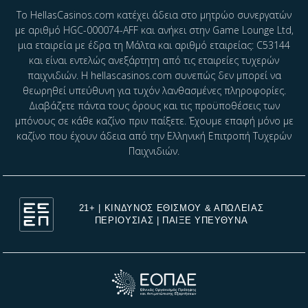
Το HellasCasinos.com κατέχει άδεια στο μητρώο συνεργατών
με αριθμό HGC-000074-AFF και ανήκει στην Game Lounge Ltd,
μια εταιρεία με έδρα τη Μάλτα και αριθμό εταιρείας: C53144
και είναι εντελώς ανεξάρτητη από τις εταιρείες τυχερών
παιχνιδιών. Η hellascasinos.com συνεπώς δεν μπορεί να
θεωρηθεί υπεύθυνη για τυχόν λανθασμένες πληροφορίες.
Διαβάζετε πάντα τους όρους και τις προϋποθέσεις των
μπόνους σε κάθε καζίνο πριν παίξετε. Έχουμε επαφή μόνο με
καζίνο που έχουν άδεια από την Ελληνική Επιτροπή Τυχερών
Παιχνιδιών.
21+ | ΚΙΝΔΥΝΟΣ ΕΘΙΣΜΟΥ & ΑΠΩΛΕΙΑΣ
ΠΕΡΙΟΥΣΙΑΣ | ΠΑΙΞΕ ΥΠΕΥΘΥΝΑ