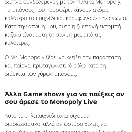
έξυπνα συνδεδεμένος με τον πίνακα Monopoly.
Τα μπόνους που προσφέρει κάνουν ακόμα
καλύτερο το παιχνίδι και κορυφώνουν την αγωνία.
Κατά την άποψη μου, αυτή η ζωντανή εκπομπή
καζίνο είναι αυτή τη στιγμή μια από τις
καλύτερες.
Ο Mr. Monopoly ξέρει να κλέβει την παράσταση
και παίρνει πρωταγωνιστικό ρόλο κατά τη
διάρκεια των γύρων μπόνους.
Άλλα Game shows για να παίξεις αν
σου άρεσε το Monopoly Live
Αυτό το τηλεπαιχνίδι είναι σίγουρα
διασκεδαστικό, αλλά αν ωστόσο θέλεις να