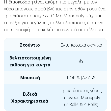
Η διασκέδαση είναι ακόμη πιο μεγάλη με τον
γύρο μπόνους αφού βλέπεις στην οθόνη σου ένα
τρισδιάστατο παιχνίδι. Ο Mr. Monopoly μάχεται
επιδέξια για μεγάλους πολλαπλασιαστές ώστε να
σου προσφέρει το καλύτερο δυνατό αποτέλεσμα.
Στούντιο
Εντυπωσιακά σκηνικά
Βελτιστοποιημένη
👍
έκδοση για κινητά
Μουσική
POP & JAZZ 🎵
Τρισδιάστατος γύρος
Ειδικά
μπόνους Monopoly
Χαρακτηριστικά
(2 Rolls & 4 Rolls)