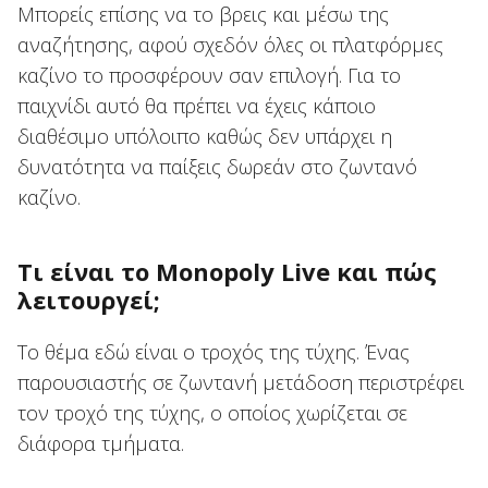
Μπορείς επίσης να το βρεις και μέσω της
αναζήτησης, αφού σχεδόν όλες οι πλατφόρμες
καζίνο το προσφέρουν σαν επιλογή. Για το
παιχνίδι αυτό θα πρέπει να έχεις κάποιο
διαθέσιμο υπόλοιπο καθώς δεν υπάρχει η
δυνατότητα να παίξεις δωρεάν στο ζωντανό
καζίνο.
Τι είναι το Monopoly Live και πώς
λειτουργεί;
Το θέμα εδώ είναι ο τροχός της τύχης. Ένας
παρουσιαστής σε ζωντανή μετάδοση περιστρέφει
τον τροχό της τύχης, ο οποίος χωρίζεται σε
διάφορα τμήματα.