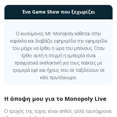
Ένα Game Show που ξεχωρίζει
Ο κινούμενος Mr. Monopoly κάθεται στην
καρέκλα και διαβάζει εφημερίδα την εφημερίδα
του μέχρι να έρθει η ώρα του μπόνους. Όταν
έρθει αυτή η στιγμή η εμπειρία είναι
πραγματικά εκπληκτική για τους παίκτες με
τρομερά εφέ και ήχους που σε ταξιδεύουν σε
κάτι πρωτόγνωρο.
Η άποψη μου για το Monopoly Live
Ο τροχός της τύχης είναι απλός αλλά ταυτόχρονα