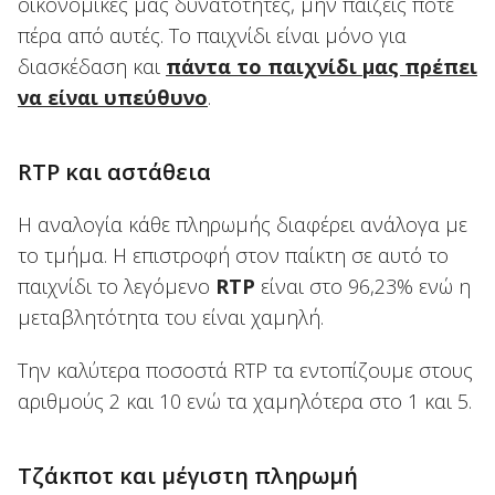
οικονομικές μας δυνατότητες, μην παίζεις ποτέ
πέρα ​​από αυτές. Το παιχνίδι είναι μόνο για
διασκέδαση και
πάντα το παιχνίδι μας πρέπει
να είναι υπεύθυνο
.
RTP και αστάθεια
Η αναλογία κάθε πληρωμής διαφέρει ανάλογα με
το τμήμα. Η επιστροφή στον παίκτη σε αυτό το
παιχνίδι το λεγόμενο
RTP
είναι στο 96,23% ενώ η
μεταβλητότητα του είναι χαμηλή.
Την καλύτερα ποσοστά RTP τα εντοπίζουμε στους
αριθμούς 2 και 10 ενώ τα χαμηλότερα στο 1 και 5.
Τζάκποτ και μέγιστη πληρωμή