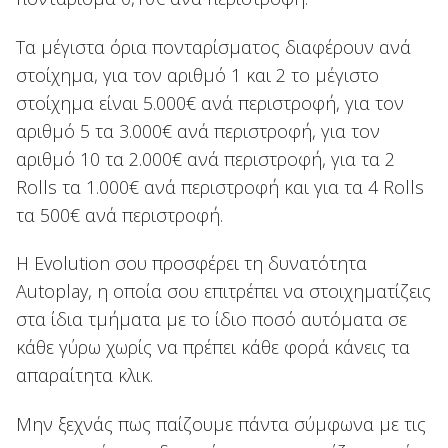
Τα μέγιστα όρια πονταρίσματος διαφέρουν ανά
στοίχημα, για τον αριθμό 1 και 2 το μέγιστο
στοίχημα είναι 5.000€ ανά περιστροφή, για τον
αριθμό 5 τα 3.000€ ανά περιστροφή, για τον
αριθμό 10 τα 2.000€ ανά περιστροφή, για τα 2
Rolls τα 1.000€ ανά περιστροφή και για τα 4 Rolls
τα 500€ ανά περιστροφή.
Η Evolution σου προσφέρει τη δυνατότητα
Autoplay, η οποία σου επιτρέπει να στοιχηματίζεις
στα ίδια τμήματα με το ίδιο ποσό αυτόματα σε
κάθε γύρω χωρίς να πρέπει κάθε φορά κάνεις τα
απαραίτητα κλικ.
Μην ξεχνάς πως παίζουμε πάντα σύμφωνα με τις