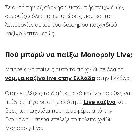
Σε αυτή την αξιολόγηση εκπομπής παιχνιδιών,
συνοψίζω όλες τις εντυπώσεις μου και τις
λειτουργίες αυτού του διάσημου παιχνιδιού
καζίνο λεπτομερώς.
Πού μπορώ να παίξω Monopoly Live;
Μπορείς να παίξεις αυτό το παιχνίδι σε όλα τα
νόμιμα καζίνο live στην Ελλάδα
στην Ελλάδα.
Όταν επιλέξεις το διαδικτυακό καζίνο που θες να
παίξεις, πήγαινε στην ενότητα
Live καζίνο
και
βρες τα παιχνίδια που προσφέρει από την
Evolution, ύστερα επέλεξε το τηλεπαιχνίδι
Monopoly Live.