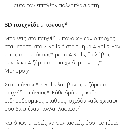
αυτό τον επιπλέον πολλαπλασιαστή.
3D παιχνίδι μπόνους*
Μπαίνεις στο παιχνίδι μπόνους* εάν ο τροχός
σταματήσει στο 2 Rolls ή στο τμήμα 4 Rolls. Εάν
μπεις στο μπόνους* με τα 4 Rolls, θα λάβεις
συνολικά 4 ζάρια στο παιχνίδι μπόνους*
Monopoly.
Στο μπόνους* 2 Rolls λαμβάνεις 2 ζάρια στο
παιχνίδι μπόνους*. Κάθε δρόμος, κάθε
σιδηροδρομικός σταθμός, σχεδόν κάθε χωράφι
σου δίνει έναν πολλαπλασιαστή.
Και όπως μπορείς να φανταστείς, όσο πιο πίσω,