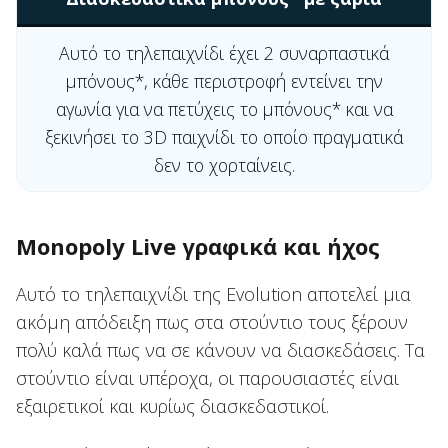
Αυτό το τηλεπαιχνίδι έχει 2 συναρπαστικά
μπόνους*, κάθε περιστροφή εντείνει την
αγωνία για να πετύχεις το μπόνους* και να
ξεκινήσει το 3D παιχνίδι το οποίο πραγματικά
δεν το χορταίνεις.
Monopoly Live γραφικά και ήχος
Αυτό το τηλεπαιχνίδι της Evolution αποτελεί μια
ακόμη απόδειξη πως στα στούντιο τους ξέρουν
πολύ καλά πως να σε κάνουν να διασκεδάσεις. Τα
στούντιο είναι υπέροχα, οι παρουσιαστές είναι
εξαιρετικοί και κυρίως διασκεδαστικοί.