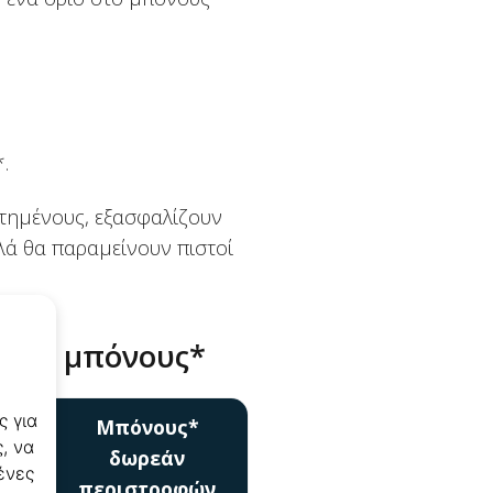
.
στημένους, εξασφαλίζουν
λά θα παραμείνουν πιστοί
άλλα μπόνους*
ς για
Μπόνους*
ς*
, να
δωρεάν
σης
ένες
περιστροφών