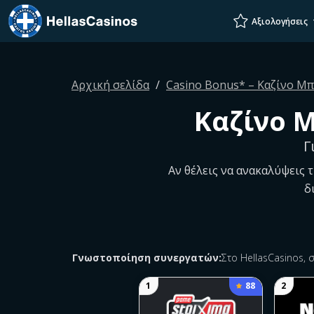
Αξιολογήσεις
Αρχική σελίδα
Casino Bonus* – Καζίνο Μ
Καζίνο 
Γ
Αν θέλεις να ανακαλύψεις τ
δ
Γνωστοποίηση συνεργατών:
Στο HellasCasinos, 
88
1
2