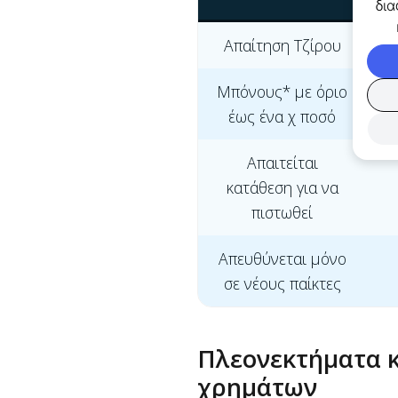
δια
Απαίτηση Τζίρου
Μπόνους* με όριο
έως ένα χ ποσό
Απαιτείται
κατάθεση για να
πιστωθεί
Απευθύνεται μόνο
σε νέους παίκτες
Πλεονεκτήματα κ
χρημάτων