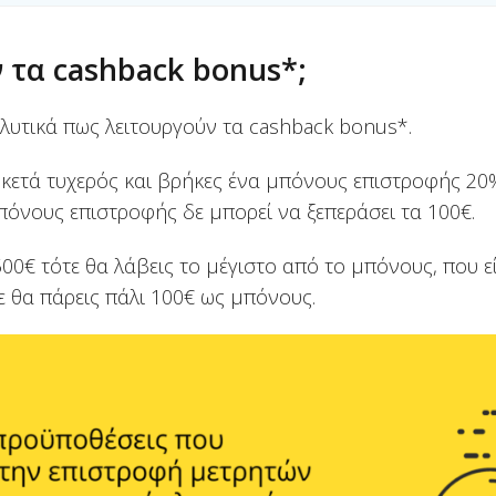
 τα cashback bonus*;
λυτικά πως λειτουργούν τα cashback bonus*.
ρκετά τυχερός και βρήκες ένα μπόνους επιστροφής 20%
μπόνους επιστροφής δε μπορεί να ξεπεράσει τα 100€.
00€ τότε θα λάβεις το μέγιστο από το μπόνους, που εί
τε θα πάρεις πάλι 100€ ως μπόνους.