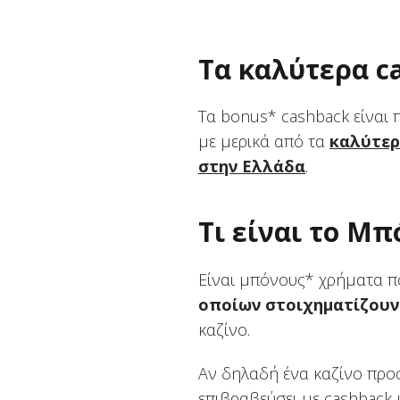
Τα καλύτερα c
Τα bonus* cashback είναι π
με μερικά από τα
καλύτερ
στην Ελλάδα
.
Τι είναι το Μ
Είναι μπόνους* χρήματα π
οποίων στοιχηματίζουν
καζίνο.
Αν δηλαδή ένα καζίνο προσ
επιβραβεύσει με cashback 