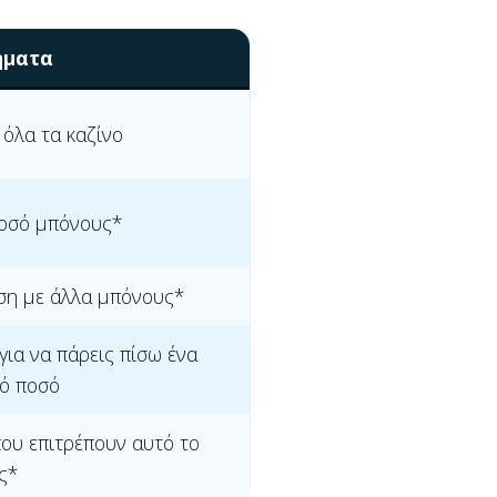
ήματα
όλα τα καζίνο
ποσό μπόνους*
έση με άλλα μπόνους*
για να πάρεις πίσω ένα
κό ποσό
που επιτρέπουν αυτό το
ς*