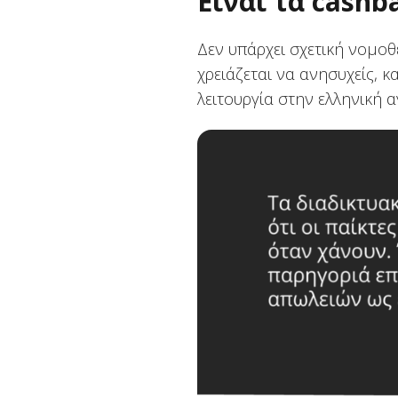
Είναι τα cash
Δεν υπάρχει σχετική νομοθ
χρειάζεται να ανησυχείς, κ
λειτουργία στην ελληνική 