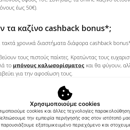
όνους έως 50€).
ν τα καζίνο cashback bonus*;
 τακτά χρονικά διαστήματα διάφορα cashback bonus*
εύουν τους πιστούς παίκτες. Κρατώντας τους ευχαρι
πλά το
μπόνους καλωσορίσματος
και θα φύγουν, αλ
αβεύει για την αφοσίωση τους.
ροφής χρημάτων σε σύγκριση με 
Χρησιμοποιούμε cookies
ιμοποιούμε cookies και άλλες τεχνολογίες παρακολούθηση
Μπόνους*
Μπόνους*
Μπόνου
βελτιώσουμε την εμπειρία περιήγησής σας στον ιστότοπό μας
Επιστροφής
αλωσορίσματος
κατάθε
 παρουσιάζουμε εξατομικευμένο περιεχόμενο και στοχευμ
Χρημάτων