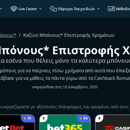
Live Casino
Πάροχοι Παιχνιδιών
Μέθοδο
πόνους*
Καζίνο Μπόνους* Επιστροφής Χρημάτων
Μπόνους* Επιστροφής 
ια εσένα που θέλεις μόνο τα καλύτερα μπόνου
ρόπους για να παίρνεις πίσω χρήματα από αυτά που έπαιξες
ιάβασε για να μάθεις τα πάντα γύρω από τα Cashback Bonus
ενημερώθηκε στις 18 Δεκεμβρίου, 2025
συνεργαζόμαστε με αξιόπιστες πλατφόρμες, και ορισμένοι από τους συ
ενδέχεται να λάβουμε προμήθεια—χωρίς επιπλέον κόστος για εσάς.
91
94
3
4