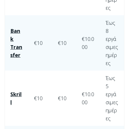
ες
Έως
Ban
8
k
€10.0
εργά
€10
€10
Tran
00
σιμες
sfer
ημέρ
ες
Έως
5
Skril
€10.0
εργά
€10
€10
l
00
σιμες
ημέρ
ες