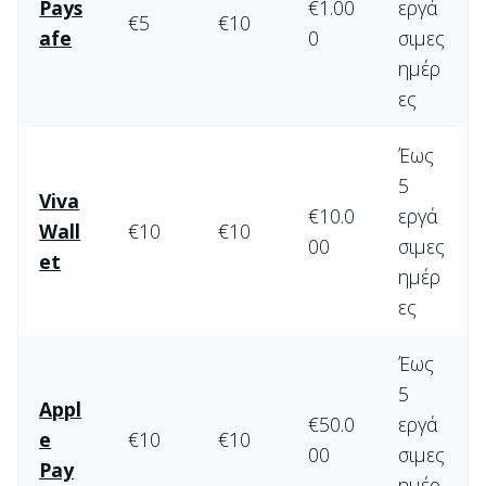
Pays
€1.00
εργά
€5
€10
afe
0
σιμες
ημέρ
ες
Έως
5
Viva
€10.0
εργά
Wall
€10
€10
00
σιμες
et
ημέρ
ες
Έως
5
Appl
€50.0
εργά
e
€10
€10
00
σιμες
Pay
ημέρ