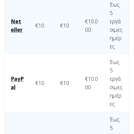
Έως
5
Net
€10.0
εργά
€10
€10
eller
00
σιμες
ημέρ
ες
Έως
5
PayP
€10.0
εργά
€10
€10
al
00
σιμες
ημέρ
ες
Έως
5