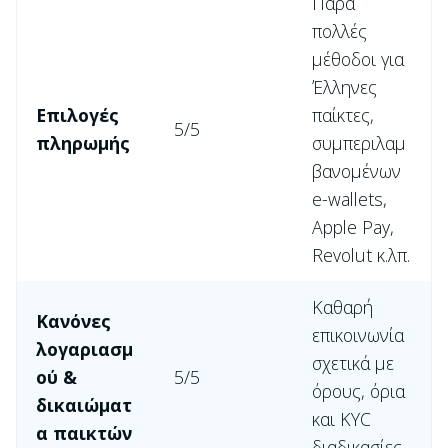
Πάρα
πολλές
μέθοδοι για
Έλληνες
Επιλογές
παίκτες,
5/5
πληρωμής
συμπεριλαμ
βανομένων
e-wallets,
Apple Pay,
Revolut κ.λπ.
Καθαρή
Κανόνες
επικοινωνία
λογαριασμ
σχετικά με
ού &
5/5
όρους, όρια
δικαιώματ
και KYC
α παικτών
διαδικασίες.