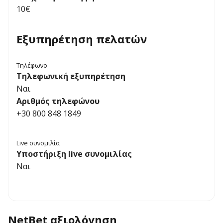
10€
Εξυπηρέτηση πελατών
Τηλέφωνο
Τηλεφωνική εξυπηρέτηση
Ναι
Αριθμός τηλεφώνου
+30 800 848 1849
Live συνομιλία
Υποστήριξη live συνομιλίας
Ναι
NetBet αξιολόγηση