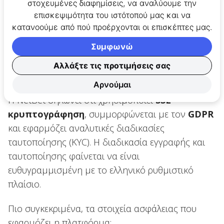
στοχευμένες διαφημίσεις, να αναλύουμε την
χρησιμοποίησε τα εργαλεία που προσφέρει η
επισκεψιμότητα του ιστότοπού μας και να
πλατφόρμα και ζήτησε υποστήριξη.
ΕΟΠΑΕ
:
κατανοούμε από πού προέρχονται οι επισκέπτες μας.
1114.
Συμφωνώ
Αλλάξτε τις προτιμήσεις σας
Τι κάνει τη NetBet ασφαλή επιλογή
Αρνούμαι
Η NetBet δηλώνει ότι χρησιμοποιεί
SSL
κρυπτογράφηση
, συμμορφώνεται με τον
GDPR
και εφαρμόζει αναλυτικές διαδικασίες
ταυτοποίησης (KYC). Η διαδικασία εγγραφής και
ταυτοποίησης φαίνεται να είναι
ευθυγραμμισμένη με το ελληνικό ρυθμιστικό
πλαίσιο.
Πιο συγκεκριμένα, τα στοιχεία ασφάλειας που
εφαρμόζει η πλατφόρμα: