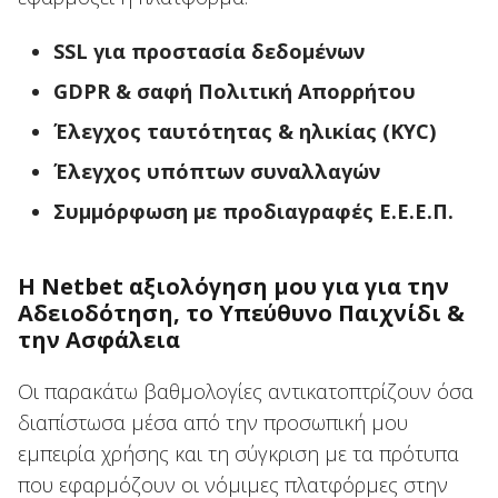
SSL για προστασία δεδομένων
GDPR & σαφή Πολιτική Απορρήτου
Έλεγχος ταυτότητας & ηλικίας (KYC)
Έλεγχος υπόπτων συναλλαγών
Συμμόρφωση με προδιαγραφές Ε.Ε.Ε.Π.
Η Netbet αξιολόγηση μου για για την
Αδειοδότηση, το Υπεύθυνο Παιχνίδι &
την Ασφάλεια
Οι παρακάτω βαθμολογίες αντικατοπτρίζουν όσα
διαπίστωσα μέσα από την προσωπική μου
εμπειρία χρήσης και τη σύγκριση με τα πρότυπα
που εφαρμόζουν οι νόμιμες πλατφόρμες στην