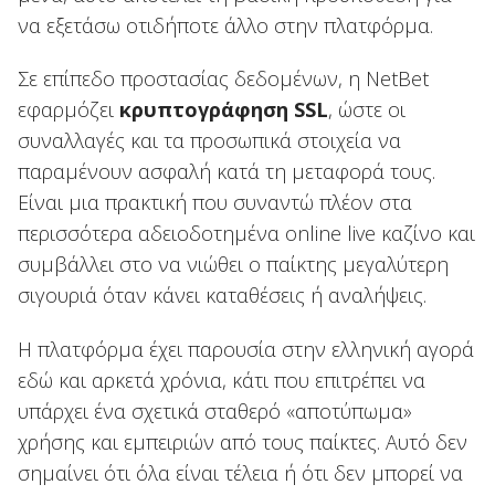
να εξετάσω οτιδήποτε άλλο στην πλατφόρμα.
Σε επίπεδο προστασίας δεδομένων, η NetBet
εφαρμόζει
κρυπτογράφηση SSL
, ώστε οι
συναλλαγές και τα προσωπικά στοιχεία να
παραμένουν ασφαλή κατά τη μεταφορά τους.
Είναι μια πρακτική που συναντώ πλέον στα
περισσότερα αδειοδοτημένα online live καζίνο και
συμβάλλει στο να νιώθει ο παίκτης μεγαλύτερη
σιγουριά όταν κάνει καταθέσεις ή αναλήψεις.
Η πλατφόρμα έχει παρουσία στην ελληνική αγορά
εδώ και αρκετά χρόνια, κάτι που επιτρέπει να
υπάρχει ένα σχετικά σταθερό «αποτύπωμα»
χρήσης και εμπειριών από τους παίκτες. Αυτό δεν
σημαίνει ότι όλα είναι τέλεια ή ότι δεν μπορεί να