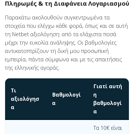
Πληρωμές & τη Διαφάνεια Λογαριασμού
Παρακάτω ακολουθούν συγκεντρωμένα τα
στοιχεία που ελέγχω κάθε φορά, όπως και σε αυτή
τη Netbet αξιολόγηση: από τα ελάχιστα ποσά
μέχρι την ευκολία ανάληψης. Οι βαθμολογίες
αντικατοπτρίζουν τη δική μου προσωπική
εμπειρία, πάντα σύμφωνα και με τις απαιτήσεις
της ελληνικής αγοράς.
Γιατί αυτή
Τι
Βαθμολογί
η
αξιολόγησ
α
βαθμολογί
α
α
Τα 10€ είναι