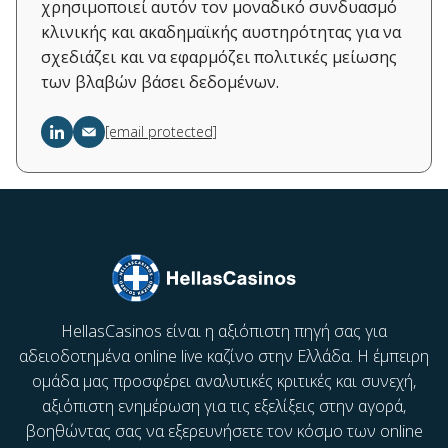
χρησιμοποιεί αυτόν τον μοναδικό συνδυασμό
κλινικής και ακαδημαϊκής αυστηρότητας για να
σχεδιάζει και να εφαρμόζει πολιτικές μείωσης
των βλαβών βάσει δεδομένων.
[email protected]
HellasCasinos είναι η αξιόπιστη πηγή σας για
αδειοδοτημένα online live καζίνο στην Ελλάδα. Η έμπειρη
ομάδα μας προσφέρει αναλυτικές κριτικές και συνεχή,
αξιόπιστη ενημέρωση για τις εξελίξεις στην αγορά,
βοηθώντας σας να εξερευνήσετε τον κόσμο των online