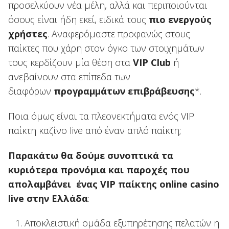
προσελκύουν νέα μέλη, αλλά και περιποιούνται
όσους είναι ήδη εκεί, ειδικά τους
πιο ενεργούς
χρήστες
. Αναφερόμαστε προφανώς στους
παίκτες που χάρη στον όγκο των στοιχημάτων
τους κερδίζουν μία θέση στα
VIP Club
ή
ανεβαίνουν στα επίπεδα των
διαφόρων
προγραμμάτων επιβράβευσης
*.
Ποια όμως είναι τα πλεονεκτήματα ενός VIP
παίκτη καζίνο live από έναν απλό παίκτη;
Παρακάτω θα δούμε συνοπτικά τα
κυριότερα προνόμια και παροχές που
απολαμβάνει ένας VIP παίκτης online casino
live στην Ελλάδα
:
Αποκλειστική ομάδα εξυπηρέτησης πελατών η