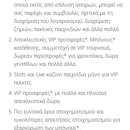
οποία εκτός από επίλυση αποριών, μπορεί να
σας παρέχει και συμβουλές σχετικά με τη
διαχείριση του λογαριασμού, διαχείριση
ζημιών, τακτικές παιχνιδιών και άλλα πολλά.
Αποκλειστικές VIP προσφορές*: Μπόνους*
κατάθεσης, συμμετοχή σε VIP τουρνουά,
δωρεάν περιστροφές* για φρουτάκια, δώρα
γενεθλίων και πολλά άλλα.
Slots και Live καζίνο παιχνίδια μόνο για VIP
παίκτες.
VIP προσφορές* με πολλά και πλούσια
αποκλειστικά δώρα.
Πιο ευνοϊκά όρια στοιχηματισμού και
ευκολότερες απαιτήσεις στοιχηματισμού για
εξαργύρωση των μπόνους*.