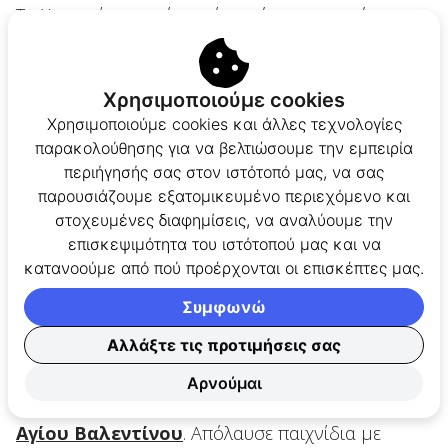
Τα Χριστούγεννα είναι μία από τις ομορφότερες
μέρες του χρόνου. Έτσι η ατμόσφαιρα κάθε
διαδικτυακού καζίνο live γίνεται μαγική χάρη στις
πολλές προσφορές* που έχουν σχεδιαστεί για
Χρησιμοποιούμε cookies
Χρησιμοποιούμε cookies και άλλες τεχνολογίες
αυτή την περίοδο.
Οι καλύτερες
παρακολούθησης για να βελτιώσουμε την εμπειρία
Χριστουγεννιάτικες προσφορές
*
σε
περιήγησής σας στον ιστότοπό μας, να σας
φρουτάκια
και live casino παιχνίδια είναι
παρουσιάζουμε εξατομικευμένο περιεχόμενο και
διαθέσιμες τις ημέρες των γιορτών για να
στοχευμένες διαφημίσεις, να αναλύουμε την
διασκεδάσεις σε χριστουγενιάτικο κλίμα.
επισκεψιμότητα του ιστότοπού μας και να
κατανοούμε από πού προέρχονται οι επισκέπτες μας.
Live καζίνο προσφορές* για την ημέρα
Συμφωνώ
του Αγίου Βαλεντίνου
Αλλάξτε τις προτιμήσεις σας
Μπορείς πάντα να επωφεληθείς από τις
live
Αρνούμαι
casino προσφορές* κατά την περίοδο του
Αγίου Βαλεντίνου
. Απόλαυσε παιχνίδια με