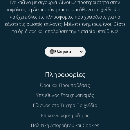
live καζίνο με σιγουριά. Δίνουμε προτεραιότητα στην
ασφάλεια, τη δικαιοσύνη και το υπεύθυνο παιχνίδι, ώστε
να έχετε όλες τις πληροφορίες που χρειάζεστε για να
κάνετε τις σωστές επιλογές. Μείνετε ενημερωμένοι, θέστε
τα όριά σας και απολαύστε την εμπειρία υπεύθυνα!
Ελληνκά
Πληροφορίες
Όροι και Προϋποθέσεις
Υπεύθυνος Στοιχηματισμός
Εθισμός στα Τυχερά Παιχνίδια
Επικοινώνησε μαζί μας
Πολιτική Απορρήτου και Cookies