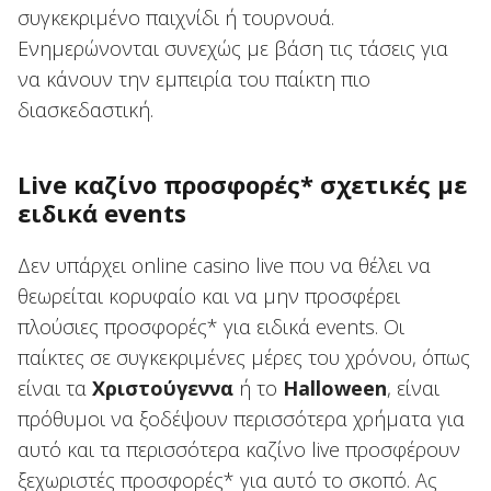
συγκεκριμένο παιχνίδι ή τουρνουά.
Ενημερώνονται συνεχώς με βάση τις τάσεις για
να κάνουν την εμπειρία του παίκτη πιο
διασκεδαστική.
Live καζίνο προσφορές* σχετικές με
ειδικά events
Δεν υπάρχει online casino live που να θέλει να
θεωρείται κορυφαίο και να μην προσφέρει
πλούσιες προσφορές* για ειδικά events. Οι
παίκτες σε συγκεκριμένες μέρες του χρόνου, όπως
είναι τα
Χριστούγεννα
ή το
Halloween
, είναι
πρόθυμοι να ξοδέψουν περισσότερα χρήματα για
αυτό και τα περισσότερα καζίνο live προσφέρουν
ξεχωριστές προσφορές* για αυτό το σκοπό. Ας