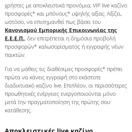
χρήστες με αποκλειστικά προνόμια, VIP live καζίνο
προσφορές* και μπόνους* υψηλής αξίας. Αξίζει,
ωστόσο, να επισημανθεί πως βάσει του
Κανονισμού Εμπορικής Επικοινωνίας της
Ε.Ε.Ε.Π.
, δεν επιτρέπεται η δημόσια προβολή
προσφορών* καλωσορίσματος ή εγγραφής νέων
παικτών.
Για να μάθεις τις διαθέσιμες προσφορές* πρέπει
πρώτα να κάνεις εγγραφή στο εκάστοτε
διαδικτυακό καζίνο live. Επιπλέον, οι περισσότερες
προωθητικές ενέργειες ενεργοποιούνται μόνο
μετά την πραγματοποίηση της πρώτης σου
κατάθεσης.
Αποκλειστικές live καζίνο