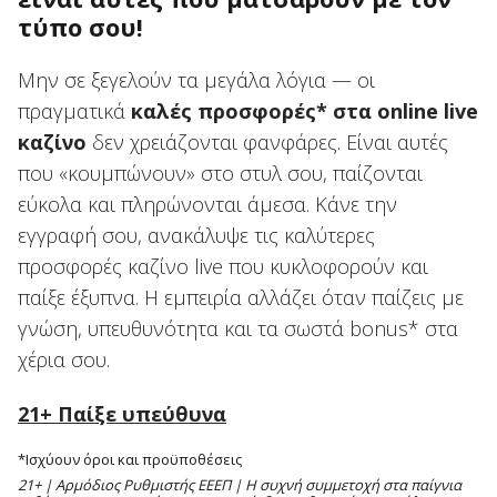
τύπο σου!
Μην σε ξεγελούν τα μεγάλα λόγια — οι
πραγματικά
καλές προσφορές* στα online live
καζίνο
δεν χρειάζονται φανφάρες. Είναι αυτές
που «κουμπώνουν» στο στυλ σου, παίζονται
εύκολα και πληρώνονται άμεσα. Κάνε την
εγγραφή σου, ανακάλυψε τις καλύτερες
προσφορές καζίνο live που κυκλοφορούν και
παίξε έξυπνα. Η εμπειρία αλλάζει όταν παίζεις με
γνώση, υπευθυνότητα και τα σωστά bonus* στα
χέρια σου.
21+ Παίξε υπεύθυνα
*Ισχύουν όροι και προϋποθέσεις
21+ | Αρμόδιος Ρυθμιστής ΕΕΕΠ | Η συχνή συμμετοχή στα παίγνια