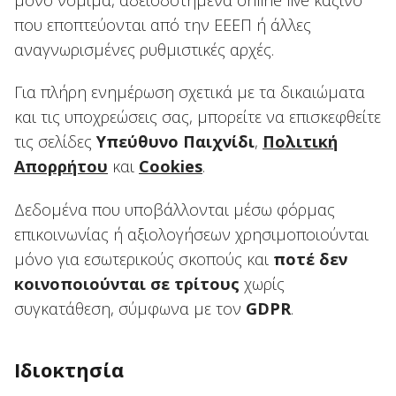
που εποπτεύονται από την ΕΕΕΠ ή άλλες
αναγνωρισμένες ρυθμιστικές αρχές.
Για πλήρη ενημέρωση σχετικά με τα δικαιώματα
και τις υποχρεώσεις σας, μπορείτε να επισκεφθείτε
τις σελίδες
Υπεύθυνο Παιχνίδι
,
Πολιτική
Απορρήτου
και
Cookies
.
Δεδομένα που υποβάλλονται μέσω φόρμας
επικοινωνίας ή αξιολογήσεων χρησιμοποιούνται
μόνο για εσωτερικούς σκοπούς και
ποτέ δεν
κοινοποιούνται σε τρίτους
χωρίς
συγκατάθεση, σύμφωνα με τον
GDPR
.
Ιδιοκτησία