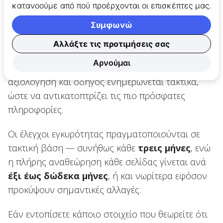
Ενημέρωση & Ακρίβεια
κατανοούμε από πού προέρχονται οι επισκέπτες μας.
Περιεχομένου
Συμφωνώ
Η διατήρηση της ακρίβειας και της αξιοπιστίας
Αλλάξτε τις προτιμήσεις σας
του περιεχομένου μας είναι κορυφαία
Αρνούμαι
προτεραιότητα στο HellasCasinos. Κάθε άρθρο,
αξιολόγηση και οδηγός ενημερώνεται τακτικά,
ώστε να αντικατοπτρίζει τις πιο πρόσφατες
πληροφορίες.
Οι έλεγχοι εγκυρότητας πραγματοποιούνται σε
τακτική βάση — συνήθως κάθε
τρεις μήνες
, ενώ
η πλήρης αναθεώρηση κάθε σελίδας γίνεται ανά
έξι έως δώδεκα μήνες
, ή και νωρίτερα εφόσον
προκύψουν σημαντικές αλλαγές.
Εάν εντοπίσετε κάποιο στοιχείο που θεωρείτε ότι