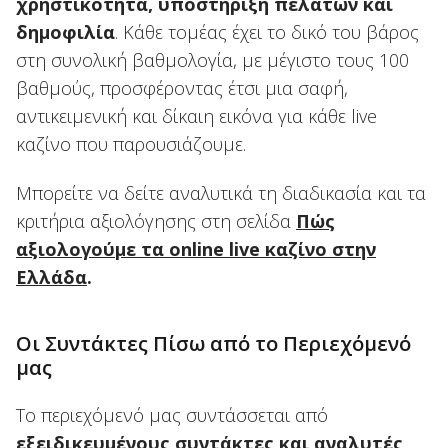
χρηστικότητα, υποστήριξη πελατών και
δημοφιλία
. Κάθε τομέας έχει το δικό του βάρος
στη συνολική βαθμολογία, με μέγιστο τους 100
βαθμούς, προσφέροντας έτσι μια σαφή,
αντικειμενική και δίκαιη εικόνα για κάθε live
καζίνο που παρουσιάζουμε.
Μπορείτε να δείτε αναλυτικά τη διαδικασία και τα
κριτήρια αξιολόγησης στη σελίδα
Πώς
αξιολογούμε τα online live καζίνο στην
Ελλάδα
.
Οι Συντάκτες Πίσω από το Περιεχόμενό
μας
Το περιεχόμενό μας συντάσσεται από
εξειδικευμένους συντάκτες και αναλυτές