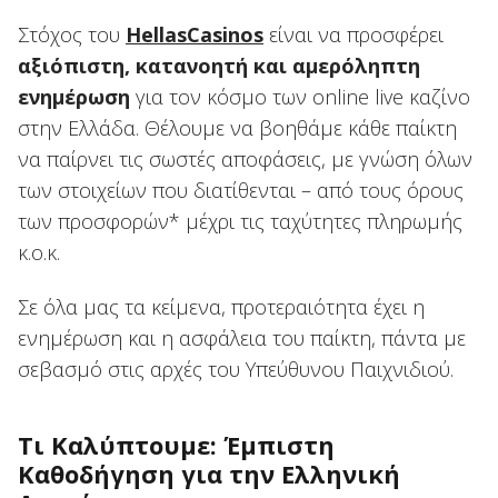
Στόχος του
HellasCasinos
είναι να προσφέρει
αξιόπιστη, κατανοητή και αμερόληπτη
ενημέρωση
για τον κόσμο των online live καζίνο
στην Ελλάδα. Θέλουμε να βοηθάμε κάθε παίκτη
να παίρνει τις σωστές αποφάσεις, με γνώση όλων
των στοιχείων που διατίθενται – από τους όρους
των προσφορών* μέχρι τις ταχύτητες πληρωμής
κ.ο.κ.
Σε όλα μας τα κείμενα, προτεραιότητα έχει η
ενημέρωση και η ασφάλεια του παίκτη, πάντα με
σεβασμό στις αρχές του Υπεύθυνου Παιχνιδιού.
Τι Καλύπτουμε: Έμπιστη
Καθοδήγηση για την Ελληνική