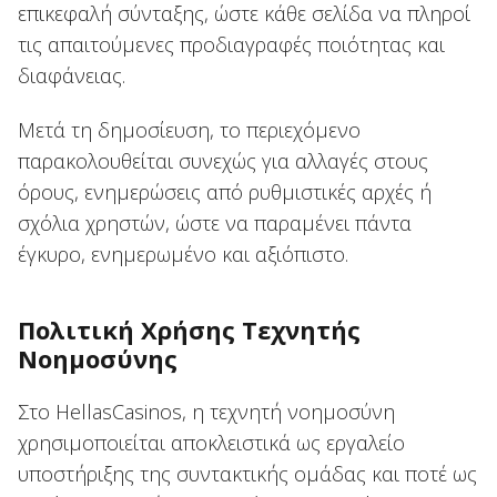
επικεφαλή σύνταξης, ώστε κάθε σελίδα να πληροί
τις απαιτούμενες προδιαγραφές ποιότητας και
διαφάνειας.
Μετά τη δημοσίευση, το περιεχόμενο
παρακολουθείται συνεχώς για αλλαγές στους
όρους, ενημερώσεις από ρυθμιστικές αρχές ή
σχόλια χρηστών, ώστε να παραμένει πάντα
έγκυρο, ενημερωμένο και αξιόπιστο.
Πολιτική Χρήσης Τεχνητής
Νοημοσύνης
Στο HellasCasinos, η τεχνητή νοημοσύνη
χρησιμοποιείται αποκλειστικά ως εργαλείο
υποστήριξης της συντακτικής ομάδας και ποτέ ως