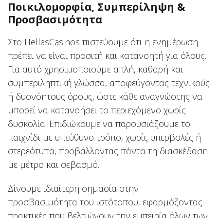
Ποικιλομορφία, Συμπερίληψη &
Προσβασιμότητα
Στο HellasCasinos πιστεύουμε ότι η ενημέρωση
πρέπει να είναι προσιτή και κατανοητή για όλους.
Για αυτό χρησιμοποιούμε απλή, καθαρή και
συμπεριληπτική γλώσσα, αποφεύγοντας τεχνικούς
ή δυσνόητους όρους, ώστε κάθε αναγνώστης να
μπορεί να κατανοήσει το περιεχόμενο χωρίς
δυσκολία. Επιδιώκουμε να παρουσιάζουμε το
παιχνίδι με υπεύθυνο τρόπο, χωρίς υπερβολές ή
στερεότυπα, προβάλλοντας πάντα τη διασκέδαση
με μέτρο και σεβασμό.
Δίνουμε ιδιαίτερη σημασία στην
προσβασιμότητα του ιστότοπου, εφαρμόζοντας
πρακτικές που βελτιώνουν την εμπειρία όλων των