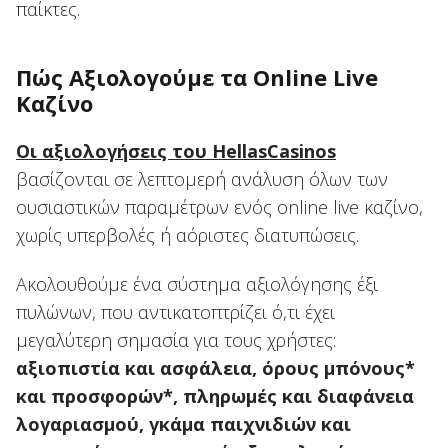
παίκτες.
Πώς Αξιολογούμε τα Online Live
Καζίνο
Οι αξιολογήσεις του HellasCasinos
βασίζονται σε λεπτομερή ανάλυση όλων των
ουσιαστικών παραμέτρων ενός online live καζίνο,
χωρίς υπερβολές ή αόριστες διατυπώσεις.
Ακολουθούμε ένα σύστημα αξιολόγησης έξι
πυλώνων, που αντικατοπτρίζει ό,τι έχει
μεγαλύτερη σημασία για τους χρήστες:
αξιοπιστία και ασφάλεια, όρους μπόνους*
και προσφορών*, πληρωμές και διαφάνεια
λογαριασμού, γκάμα παιχνιδιών και