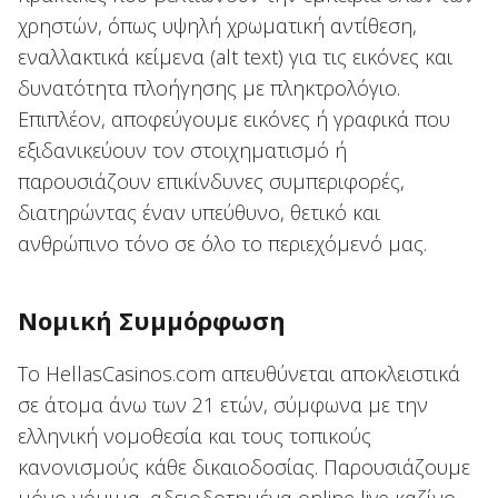
χρηστών, όπως υψηλή χρωματική αντίθεση,
εναλλακτικά κείμενα (alt text) για τις εικόνες και
δυνατότητα πλοήγησης με πληκτρολόγιο.
Επιπλέον, αποφεύγουμε εικόνες ή γραφικά που
εξιδανικεύουν τον στοιχηματισμό ή
παρουσιάζουν επικίνδυνες συμπεριφορές,
διατηρώντας έναν υπεύθυνο, θετικό και
ανθρώπινο τόνο σε όλο το περιεχόμενό μας.
Νομική Συμμόρφωση
Το HellasCasinos.com απευθύνεται αποκλειστικά
σε άτομα άνω των 21 ετών, σύμφωνα με την
ελληνική νομοθεσία και τους τοπικούς
κανονισμούς κάθε δικαιοδοσίας. Παρουσιάζουμε
μόνο νόμιμα, αδειοδοτημένα online live καζίνο