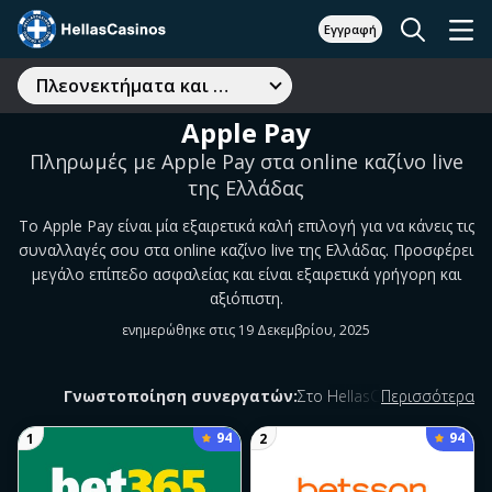
Εγγραφή
Πλεονεκτήματα και μειονεκτήματα της χρήσης Apple Pay στα online καζίνο
Αρχική σελίδα
Μέθοδοι Πληρωμής
Apple Pay
Πληρωμές με Apple Pay στα online καζίνο live
της Ελλάδας
Το Apple Pay είναι μία εξαιρετικά καλή επιλογή για να κάνεις τις
συναλλαγές σου στα online καζίνο live της Ελλάδας. Προσφέρει
μεγάλο επίπεδο ασφαλείας και είναι εξαιρετικά γρήγορη και
αξιόπιστη.
ενημερώθηκε στις 19 Δεκεμβρίου, 2025
Γνωστοποίηση συνεργατών:
Στο HellasCasinos,
Περισσότερα
συνεργαζόμαστε με αξιόπιστες πλατφόρμες, και ορισμένοι από
94
94
1
2
τους συνδέσμους μας είναι affiliate links, που σημαίνει ότι
ενδέχεται να λάβουμε προμήθεια—χωρίς επιπλέον κόστος για