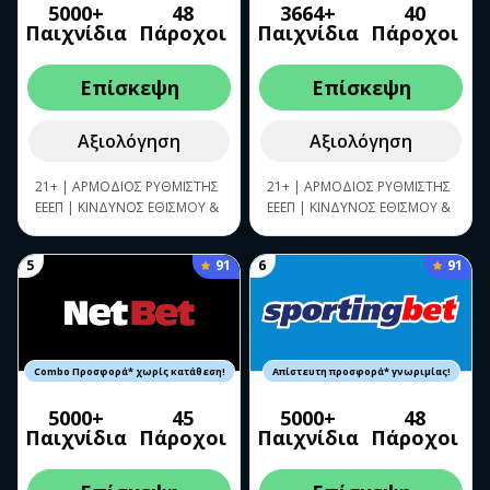
5000+
48
3664+
40
λογαριασμού, τις πληρωμές,
Παιχνίδια
Πάροχοι
Παιχνίδια
Πάροχοι
τις αναλήψεις και τους
γενικούς κανόνες παιχνιδιού.
Για περισσότερες
Επίσκεψη
Επίσκεψη
λεπτομέρειες, μπορείτε να
επισκεφτείτε την αναλυτική
σελίδα των όρων στην
Αξιολόγηση
Αξιολόγηση
ιστοσελίδα της bet365. |
Ισχύουν όροι και
21+ | ΑΡΜΟΔΙΟΣ ΡΥΘΜΙΣΤΗΣ
21+ | ΑΡΜΟΔΙΟΣ ΡΥΘΜΙΣΤΗΣ
προϋποθέσεις
ΕΕΕΠ | ΚΙΝΔΥΝΟΣ ΕΘΙΣΜΟΥ &
ΕΕΕΠ | ΚΙΝΔΥΝΟΣ ΕΘΙΣΜΟΥ &
ΑΠΩΛΕΙΑΣ ΠΕΡΙΟΥΣΙΑΣ |
ΑΠΩΛΕΙΑΣ ΠΕΡΙΟΥΣΙΑΣ |
ΓΡΑΜΜΗ ΒΟΗΘΕΙΑΣ ΕΟΠΑΕ:
ΓΡΑΜΜΗ ΒΟΗΘΕΙΑΣ ΕΟΠΑΕ:
91
91
5
6
1114 | ΠΑΙΞΕ ΥΠΕΥΘΥΝΑ & ΜΕ
1114 | ΠΑΙΞΕ ΥΠΕΥΘΥΝΑ & ΜΕ
ΑΣΦΑΛΕΙΑ | |
Eopae.gr
|
ΑΣΦΑΛΕΙΑ | |
Eopae.gr
|
Ισχύουν όροι και
Ισχύουν όροι και
προϋποθέσεις
προϋποθέσεις
Combo Προσφορά* χωρίς κατάθεση!
Απίστευτη προσφορά* γνωριμίας!
5000+
45
5000+
48
Παιχνίδια
Πάροχοι
Παιχνίδια
Πάροχοι