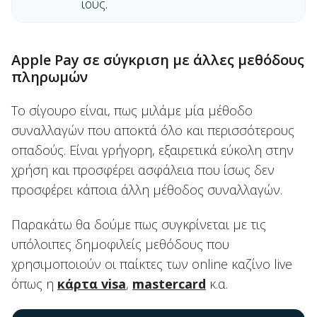
ιούς.
Apple Pay σε σύγκριση με άλλες μεθόδους
πληρωμών
Το σίγουρο είναι, πως μιλάμε μία μέθοδο
συναλλαγών που αποκτά όλο και περισσότερους
οπαδούς. Είναι γρήγορη, εξαιρετικά εύκολη στην
χρήση και προσφέρει ασφάλεια που ίσως δεν
προσφέρει κάποια άλλη μέθοδος συναλλαγών.
Παρακάτω θα δούμε πως συγκρίνεται με τις
υπόλοιπες δημοφιλείς μεθόδους που
χρησιμοποιούν οι παίκτες των online καζίνο live
όπως η
κάρτα visa
,
mastercard
κ.α.