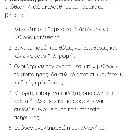
υπόθεση. Απλά ακολούθησε τα παρακάτω
βήματα:
Κάνε κλικ στο Ταμείο και διάλεξε την ως
μέθοδο κατάθεσης.
Βάλε το ποσό που θέλεις να καταθέσεις και
κάνε κλικ στο ‘”Πληρωμή”.
Ολοκλήρωσε την αγορά μέσω των μεθόδων
ταυτοποίησης (δακτυλικό αποτύπωμα, face ID,
κωδικός πρόσβασης).
Μπορείς επίσης να επιλέξεις οποιαδήποτε
κάρτα ή ηλεκτρονικό πορτοφόλι είναι
συνδεδεμένο με αυτή την υπηρεσία
πληρωμής.
Εφόσον ολοκληρωθεί η συναλλαγή τα