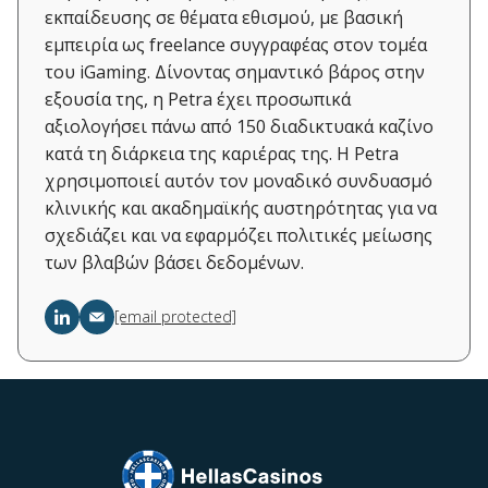
εκπαίδευσης σε θέματα εθισμού, με βασική
εμπειρία ως freelance συγγραφέας στον τομέα
του iGaming. Δίνοντας σημαντικό βάρος στην
εξουσία της, η Petra έχει προσωπικά
αξιολογήσει πάνω από 150 διαδικτυακά καζίνο
κατά τη διάρκεια της καριέρας της. Η Petra
χρησιμοποιεί αυτόν τον μοναδικό συνδυασμό
κλινικής και ακαδημαϊκής αυστηρότητας για να
σχεδιάζει και να εφαρμόζει πολιτικές μείωσης
των βλαβών βάσει δεδομένων.
[email protected]