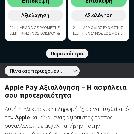
Επίσκεψη
Επίσκεψη
Αξιολόγηση
Αξιολόγηση
21+ | ΑΡΜΟΔΙΟΣ ΡΥΘΜΙΣΤΗΣ
21+ | ΑΡΜΟΔΙΟΣ ΡΥΘΜΙΣΤΗΣ
ΕΕΕΠ | ΚΙΝΔΥΝΟΣ ΕΘΙΣΜΟΥ &
ΕΕΕΠ | ΚΙΝΔΥΝΟΣ ΕΘΙΣΜΟΥ &
ΑΠΩΛΕΙΑΣ ΠΕΡΙΟΥΣΙΑΣ |
ΑΠΩΛΕΙΑΣ ΠΕΡΙΟΥΣΙΑΣ |
ΓΡΑΜΜΗ ΒΟΗΘΕΙΑΣ ΕΟΠΑΕ:
ΓΡΑΜΜΗ ΒΟΗΘΕΙΑΣ ΕΟΠΑΕ:
1114 | ΠΑΙΞΕ ΥΠΕΥΘΥΝΑ & ΜΕ
1114 | ΠΑΙΞΕ ΥΠΕΥΘΥΝΑ & ΜΕ
Περισσότερα
ΑΣΦΑΛΕΙΑ | |
Eopae.gr
|
ΑΣΦΑΛΕΙΑ | |
Eopae.gr
|
Ισχύουν όροι και
Ισχύουν όροι και
προϋποθέσεις
προϋποθέσεις
Πίνακας περιεχομένων
Apple Pay Αξιολόγηση – Η ασφάλεια
σου προτεραιότητα
Αυτή η ηλεκτρονική πληρωμή έχει αναπτυχθεί από
την
Apple
και είναι ένας αξιόπιστος τρόπος
συναλλαγών με μεγάλη απήχηση στην