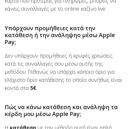
κάρτα που προτιμάς για πληρωμές, μπορείς να
κάνεις συναλλαγές με το online καζίνο live.
Υπάρχουν προμήθειες κατά την
κατάθεση ή την ανάληψηο μέσω Apple
Pay;
Δεν υπάρχουν προμήθειες ή κρυφές χρεώσεις
κατά τις συναλλαγές σου μέσω αυτής της
μεθόδου. Πιθανώς να υπάρχει κάποιο όριο για
ελάχιστο όριο κατάθεσης το οποίο συνήθως είναι
κοντά στα
5€
.
Πώς να κάνω κατάθεση και ανάληψη τα
κέρδη μου μέσω Apple Pay;
H
κατάθεση
με την μέθοδο αυτή είναι απλή