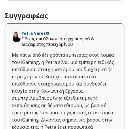
Συγγραφέας
Petra Veres
Ειδικός υπεύθυνου στοιχηματισμού &
Διαχειριστής περιεχομένου
Με πάνω από έξι χρόνια εμπειρίας στον τομέα
του iGaming, η Petra είναι μια έμπειρη ειδικός
υπεύθυνου στοιχηματισμού και διαχειριστής
περιεχομένου. Κατέχει πιστοποιητικό
υπεύθυνου στοιχηματισμού και συνδυάζει
πτυχίο στην Κοινωνική Εργασία,
συμπεριλαμβανομένης εξειδικευμένης
εκπαίδευσης σε θέματα εθισμού, με βασική
εμπειρία ως freelance συγγραφέας στον τομέα
του iGaming. Δίνοντας σημαντικό βάρος στην
εξουσία της, η Petra έχει προσωπικά