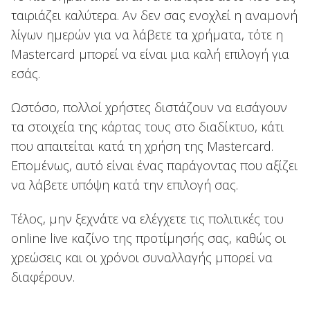
ταιριάζει καλύτερα. Αν δεν σας ενοχλεί η αναμονή
λίγων ημερών για να λάβετε τα χρήματα, τότε η
Mastercard μπορεί να είναι μια καλή επιλογή για
εσάς.
Ωστόσο, πολλοί χρήστες διστάζουν να εισάγουν
τα στοιχεία της κάρτας τους στο διαδίκτυο, κάτι
που απαιτείται κατά τη χρήση της Mastercard.
Επομένως, αυτό είναι ένας παράγοντας που αξίζει
να λάβετε υπόψη κατά την επιλογή σας.
Τέλος, μην ξεχνάτε να ελέγχετε τις πολιτικές του
online live καζίνο της προτίμησής σας, καθώς οι
χρεώσεις και οι χρόνοι συναλλαγής μπορεί να
διαφέρουν.