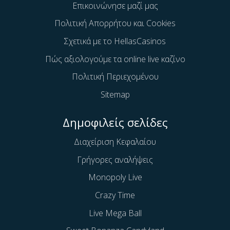
Επικοινώνησε μαζί μας
Πολιτική Απορρήτου και Cookies
Σχετικά με το HellasCasinos
Πώς αξιολογούμε τα online live καζίνο
Πολιτική Περιεχομένου
Sitemap
Δημοφιλείς σελίδες
Διαχείριση Κεφαλαίου
Γρήγορες αναλήψεις
Monopoly Live
Crazy Time
Live Mega Ball