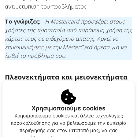
αντιμετώπιση του προβλήματος.
Το γνώριζες;
–
Η Mastercard προσφέρει στους
χρήστες της προστασία από παράνομη χρήση της
κάρτας τους σε ενδεχόμενο απάτης. Αρκεί να
επικοινωνήσεις με την MasterCard άμεσα για να
λυθεί το πρόβλημά σου.
Πλεονεκτήματα και μειονεκτήματα
της χρήσης Mastercard στα Live
Καζίνο
Παρακάτω θα αναφέρουμε τα σημαντικότερα
Χρησιμοποιούμε cookies
πλεονεκτήματα και μειονεκτήματα της
Χρησιμοποιούμε cookies και άλλες τεχνολογίες
παρακολούθησης για να βελτιώσουμε την εμπειρία
Mastercard στα live καζίνο.
περιήγησής σας στον ιστότοπό μας, να σας