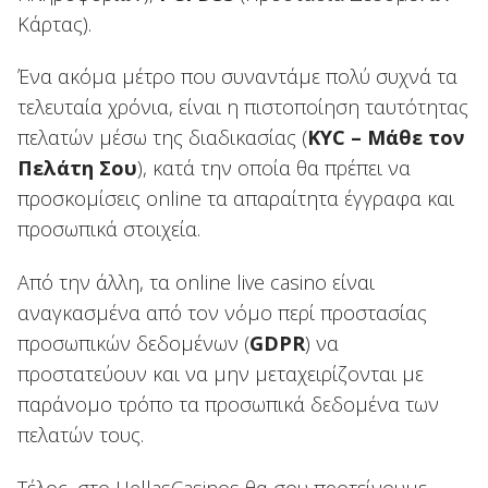
Κάρτας).
Ένα ακόμα μέτρο που συναντάμε πολύ συχνά τα
τελευταία χρόνια, είναι η πιστοποίηση ταυτότητας
πελατών μέσω της διαδικασίας (
KYC – Μάθε τον
Πελάτη Σου
), κατά την οποία θα πρέπει να
προσκομίσεις online τα απαραίτητα έγγραφα και
προσωπικά στοιχεία.
Από την άλλη, τα online live casino είναι
αναγκασμένα από τον νόμο περί προστασίας
προσωπικών δεδομένων (
GDPR
) να
προστατεύουν και να μην μεταχειρίζονται με
παράνομο τρόπο τα προσωπικά δεδομένα των
πελατών τους.