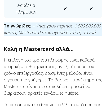
Ασφάλεια
✔
✔
πληρωμών
Το γνώριζες;
–
Υπάρχουν περίπου 1.500.000.000
κάρτες Mastercard στην αγορά αυτή τη στιγμή.
Καλή η Mastercard αλλά…
Η επιλογή του τρόπου πληρωμής είναι καθαρά
ατομική υπόθεση, ωστόσο, αν εξετάσουμε τον
χρόνο επεξεργασίας, ορισμένες μέθοδοι είναι
σίγουρα πιο γρήγορες. Το βασικό μειονέκτημα της
Mastercard είναι ότι οι αναλήψεις μπορεί να
διαρκέσουν αρκετές εργάσιμες ημέρες.
Το πιο σημαντικό είναι να επιλέξετε αυτό που σας