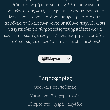
αξιόπιστη ενημέρωση για τις εξελίξεις στην αγορά,
βοηθώντας σας να εξερευνήσετε τον κόσμο των online
live καζίνο με σιγουριά. Δίνουμε προτεραιότητα στην
ασφάλεια, τη δικαιοσύνη και το υπεύθυνο παιχνίδι, ώστε
να έχετε όλες τις πληροφορίες που χρειάζεστε για να
κάνετε τις σωστές επιλογές. Μείνετε ενημερωμένοι, θέστε
τα όριά σας και απολαύστε την εμπειρία υπεύθυνα!
Ελληνκά
Πληροφορίες
Όροι και Προϋποθέσεις
Υπεύθυνος Στοιχηματισμός
Εθισμός στα Τυχερά Παιχνίδια