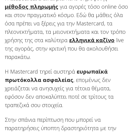
μέθοδος πληρωμής
για αγορές τόσο online όσο
και στον πραγματικό κόσμο. Εδώ θα μάθεις όλα
όσα πρέπει να ξέρεις για την Mastercard, τα
πλεονεκτήματα, τα μειονεκτήματα και τον τρόπο
χρήσης της στα καλύτερα
ελληνικά καζίνο
live
της αγοράς, στην κριτική που θα ακολουθήσει
παρακάτω.
Η Mastercard τηρεί αυστηρά
ευρωπαϊκά
πρωτόκολλα ασφαλείας
, επομένως δεν
χρειάζεται να ανησυχείς για τέτοια θέματα,
εφόσον δεν αποκαλύπτει ποτέ σε τρίτους τα
τραπεζικά σου στοιχεία.
Στην σπάνια περίπτωση που μπορεί να
παρατηρήσεις ύποπτη δραστηριότητα με την