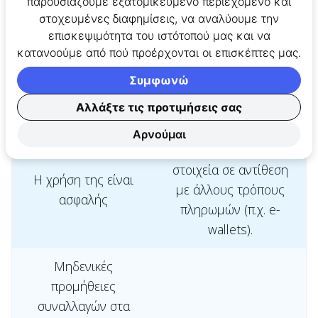
παρουσιάζουμε εξατομικευμένο περιεχόμενο και
Πλεονεκτήματα
Μειονεκτήματα
στοχευμένες διαφημίσεις, να αναλύουμε την
επισκεψιμότητα του ιστότοπού μας και να
Όλα τα ελληνικά live
Οι αναλήψεις
κατανοούμε από πού προέρχονται οι επισκέπτες μας.
καζίνο την δέχονται
συνήθως χρειάζονται
Συμφωνώ
ως μέθοδο
πάνω από 24 ώρες
Αλλάξτε τις προτιμήσεις σας
συναλλαγών
για να ολοκληρωθούν
Αρνούμαι
Δίνεις τραπεζικά
στοιχεία σε αντίθεση
Η χρήση της είναι
με άλλους τρόπους
ασφαλής
πληρωμών (π.χ. e-
wallets).
Μηδενικές
προμήθειες
συναλλαγών στα