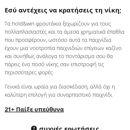
Εσύ αντέχεις να κρατήσεις τη νίκη;
Τα hold&win φρουτάκια ξεχωρίζουν για τους
πολλαπλασιαστές και τα άμεσα χρηματικά έπαθλα
που προσφέρουν, ωστόσο αυτά τα παιχνίδια
έχουν μια νοοτροπία παιχνιδιών επίγειων καζίνο
και συνήθως ανάλογα το ποντάρισμα σου θα
πάρεις ένα ποσό νίκης σαν επιστροφή τις
περισσότερες φορές.
Γενικά είναι ωραία για διασκέδαση, αλλά όχι η
καλύτερη επιλογή για συναρπαστικό παιχνίδι.
21+ Παίξε υπεύθυνα
συχνές ερωτήσεις