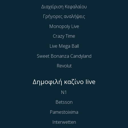
Διαχείριση Κεφαλαίου
Γρήγορες αναλήψεις
Monopoly Live
Crazy Time
Live Mega Ball
Sweet Bonanza Candyland
Revolut
Δημοφιλή καζίνο live
N1
Betsson
Pamestoixima
Interwetten