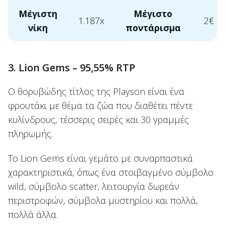
Μέγιστη
Μέγιστο
1.187x
2€
νίκη
ποντάρισμα
3. Lion Gems – 95,55% RTP
Ο θορυβώδης τίτλος της Playson είναι ένα
φρουτάκι με θέμα τα ζώα που διαθέτει πέντε
κυλίνδρους, τέσσερις σειρές και 30 γραμμές
πληρωμής.
Το Lion Gems είναι γεμάτο με συναρπαστικά
χαρακτηριστικά, όπως ένα στοιβαγμένο σύμβολο
wild, σύμβολο scatter, λειτουργία δωρεάν
περιστροφών, σύμβολα μυστηρίου και πολλά,
πολλά άλλα.