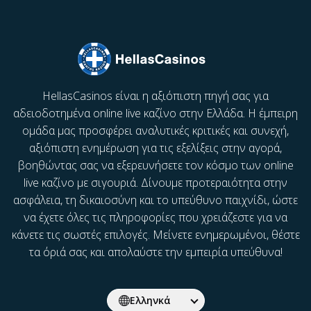
HellasCasinos είναι η αξιόπιστη πηγή σας για
αδειοδοτημένα online live καζίνο στην Ελλάδα. Η έμπειρη
ομάδα μας προσφέρει αναλυτικές κριτικές και συνεχή,
αξιόπιστη ενημέρωση για τις εξελίξεις στην αγορά,
βοηθώντας σας να εξερευνήσετε τον κόσμο των online
live καζίνο με σιγουριά. Δίνουμε προτεραιότητα στην
ασφάλεια, τη δικαιοσύνη και το υπεύθυνο παιχνίδι, ώστε
να έχετε όλες τις πληροφορίες που χρειάζεστε για να
κάνετε τις σωστές επιλογές. Μείνετε ενημερωμένοι, θέστε
τα όριά σας και απολαύστε την εμπειρία υπεύθυνα!
Ελληνκά