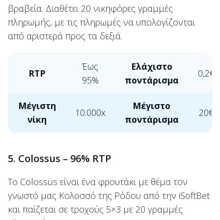
βραβεία. Διαθέτει 20 νικηφόρες γραμμές
πληρωμής, με τις πληρωμές να υπολογίζονται
από αριστερά προς τα δεξιά.
Έως
Ελάχιστο
RTP
0,2€
95%
ποντάρισμα
Μέγιστη
Μέγιστο
10.000x
20€
νίκη
ποντάρισμα
5. Colossus – 96% RTP
Το Colossus είναι ένα φρουτάκι με θέμα τον
γνωστό μας Κολοσσό της Ρόδου από την iSoftBet
και παίζεται σε τροχούς 5×3 με 20 γραμμές