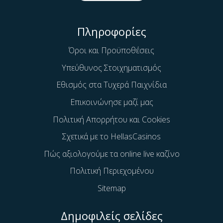
Πληροφορίες
Όροι και Προϋποθέσεις
Υπεύθυνος Στοιχηματισμός
Εθισμός στα Τυχερά Παιχνίδια
Επικοινώνησε μαζί μας
Πολιτική Απορρήτου και Cookies
Σχετικά με το HellasCasinos
Πώς αξιολογούμε τα online live καζίνο
Πολιτική Περιεχομένου
Sitemap
Δημοφιλείς σελίδες