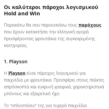
Οι καλύτεροι πάροχοι λογισμικού
Hold and Win
Παρακάτω θα σου παρουσιάσω τους
παρόχους
που έχουν κατακτήσει την ελληνική αγορά
προσφέροντας φρουτάκια της συγκεκριμένης
κατηγορίας.
1. Playson
Η
Playson
είναι πάροχος λογισμικού για
παιχνίδια με φρουτάκια. Προσφέρει στους παίκτες
απρόσκοπτα και ευκρινή γραφικά, χαρακτηριστικά
μπόνους και εξαιρετικό ήχο.
Το “οπλοστάσιο” της για τυχερά παιχνίδια