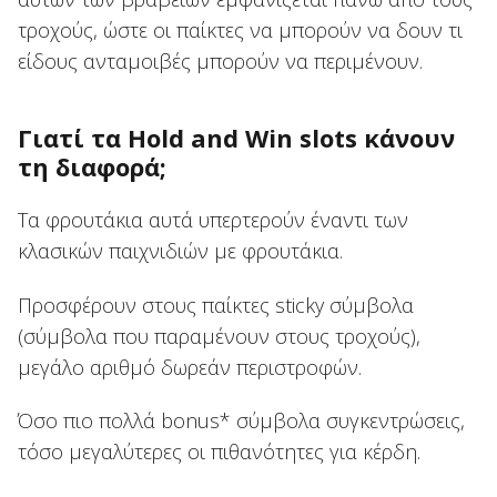
τροχούς, ώστε οι παίκτες να μπορούν να δουν τι
είδους ανταμοιβές μπορούν να περιμένουν.
Γιατί τα Hold and Win slots κάνουν
τη διαφορά;
Τα φρουτάκια αυτά υπερτερούν έναντι των
κλασικών παιχνιδιών με φρουτάκια.
Προσφέρουν στους παίκτες sticky σύμβολα
(σύμβολα που παραμένουν στους τροχούς),
μεγάλο αριθμό δωρεάν περιστροφών.
Όσο πιο πολλά bonus* σύμβολα συγκεντρώσεις,
τόσο μεγαλύτερες οι πιθανότητες για κέρδη.