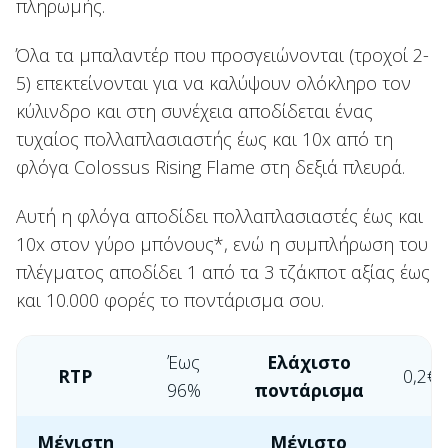
πληρωμής.
Όλα τα μπαλαντέρ που προσγειώνονται (τροχοί 2-
5) επεκτείνονται για να καλύψουν ολόκληρο τον
κύλινδρο και στη συνέχεια αποδίδεται ένας
τυχαίος πολλαπλασιαστής έως και 10x από τη
φλόγα Colossus Rising Flame στη δεξιά πλευρά.
Αυτή η φλόγα αποδίδει πολλαπλασιαστές έως και
10x στον γύρο μπόνους*, ενώ η συμπλήρωση του
πλέγματος αποδίδει 1 από τα 3 τζάκποτ αξίας έως
και 10.000 φορές το ποντάρισμα σου.
Έως
Ελάχιστο
RTP
0,2€
96%
ποντάρισμα
Μέγιστη
Μέγιστο