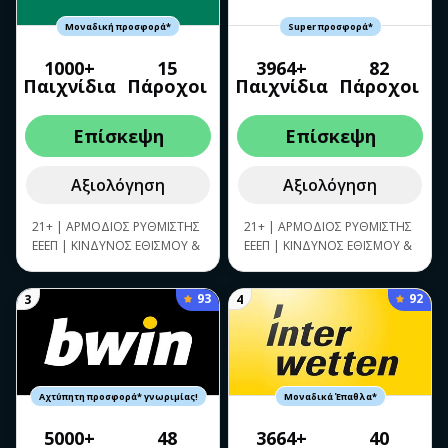
Μοναδική προσφορά*
Super προσφορά*
1000+
15
3964+
82
Παιχνίδια
Πάροχοι
Παιχνίδια
Πάροχοι
Επίσκεψη
Επίσκεψη
Αξιολόγηση
Αξιολόγηση
21+ | ΑΡΜΟΔΙΟΣ ΡΥΘΜΙΣΤΗΣ
21+ | ΑΡΜΟΔΙΟΣ ΡΥΘΜΙΣΤΗΣ
ΕΕΕΠ | ΚΙΝΔΥΝΟΣ ΕΘΙΣΜΟΥ &
ΕΕΕΠ | ΚΙΝΔΥΝΟΣ ΕΘΙΣΜΟΥ &
ΑΠΩΛΕΙΑΣ ΠΕΡΙΟΥΣΙΑΣ |
ΑΠΩΛΕΙΑΣ ΠΕΡΙΟΥΣΙΑΣ |
ΓΡΑΜΜΗ ΒΟΗΘΕΙΑΣ ΕΟΠΑΕ:
ΓΡΑΜΜΗ ΒΟΗΘΕΙΑΣ ΕΟΠΑΕ:
93
92
3
4
1114 | ΠΑΙΞΕ ΥΠΕΥΘΥΝΑ & ΜΕ
1114 | ΠΑΙΞΕ ΥΠΕΥΘΥΝΑ & ΜΕ
ΑΣΦΑΛΕΙΑ | |
Eopae.gr
| Η
ΑΣΦΑΛΕΙΑ | |
Eopae.gr
|
σελίδα των όρων και
Ισχύουν όροι και
προϋποθέσεων είναι άριστα
προϋποθέσεις
οργανωμένη και παρέχει
σαφείς πληροφορίες σχετικά
Αχτύπητη προσφορά* γνωριμίας!
Μοναδικά Έπαθλα*
με τη διαχείριση ενός
5000+
48
3664+
40
λογαριασμού, τις πληρωμές,