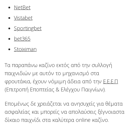
NetBet
Vistabet
Sportingbet
bet365
Stoiximan
Τα παραπάνω καζίνο εκτός από την συλλογή
παιχνιδιών με αυτόν το μηχανισμό στα
φρουτάκια, έχουν νόμιμη άδεια από την
Ε.Ε.Ε.Π
(Επιτροπή Εποπτείας & Ελέγχου Παιγνίων).
Επομένως δε χρειάζεται να ανησυχείς για θέματα
ασφαλείας και μπορείς να απολαύσεις ξέγνοιαστα
δίκαιο παιχνίδι στα καλύτερα online καζίνο.