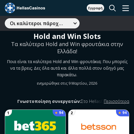
Εγγραφή
Οι καλύτεροι πάροχοι λογισμικού Hold and Win
Αρχική σελίδα
Φρουτάκια – Online Slots
Hold and Win Slots
Tα καλύτερα Hold and Win φρουτάκια στην
Ελλάδα!
Ποια είναι τα καλύτερα Hold and Win φρουτάκια; Που μπορείς
να τα βρεις; Δες όλα αυτά και άλλα πολλά στον οδηγό μας
παρακάτω.
ενημερώθηκε στις 9 Μαρτίου, 2026
Γνωστοποίηση συνεργατών:
Στο HellasCasinos,
Περισσότερα
συνεργαζόμαστε με αξιόπιστες πλατφόρμες, και ορισμένοι από
94
94
1
2
τους συνδέσμους μας είναι affiliate links, που σημαίνει ότι
ενδέχεται να λάβουμε προμήθεια—χωρίς επιπλέον κόστος για
εσάς.