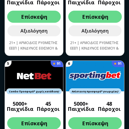
Παιχνίδια
Πάροχοι
Παιχνίδια
Πάροχοι
τις αναλήψεις και τους
γενικούς κανόνες παιχνιδιού.
Για περισσότερες
Επίσκεψη
Επίσκεψη
λεπτομέρειες, μπορείτε να
επισκεφτείτε την αναλυτική
σελίδα των όρων στην
Αξιολόγηση
Αξιολόγηση
ιστοσελίδα της bet365. |
Ισχύουν όροι και
21+ | ΑΡΜΟΔΙΟΣ ΡΥΘΜΙΣΤΗΣ
21+ | ΑΡΜΟΔΙΟΣ ΡΥΘΜΙΣΤΗΣ
προϋποθέσεις
ΕΕΕΠ | ΚΙΝΔΥΝΟΣ ΕΘΙΣΜΟΥ &
ΕΕΕΠ | ΚΙΝΔΥΝΟΣ ΕΘΙΣΜΟΥ &
ΑΠΩΛΕΙΑΣ ΠΕΡΙΟΥΣΙΑΣ |
ΑΠΩΛΕΙΑΣ ΠΕΡΙΟΥΣΙΑΣ |
ΓΡΑΜΜΗ ΒΟΗΘΕΙΑΣ ΕΟΠΑΕ:
ΓΡΑΜΜΗ ΒΟΗΘΕΙΑΣ ΕΟΠΑΕ:
91
91
5
6
1114 | ΠΑΙΞΕ ΥΠΕΥΘΥΝΑ & ΜΕ
1114 | ΠΑΙΞΕ ΥΠΕΥΘΥΝΑ & ΜΕ
ΑΣΦΑΛΕΙΑ | |
Eopae.gr
|
ΑΣΦΑΛΕΙΑ | |
Eopae.gr
|
Ισχύουν όροι και
Ισχύουν όροι και
προϋποθέσεις
προϋποθέσεις
Combo Προσφορά* χωρίς κατάθεση!
Απίστευτη προσφορά* γνωριμίας!
5000+
45
5000+
48
Παιχνίδια
Πάροχοι
Παιχνίδια
Πάροχοι
Επίσκεψη
Επίσκεψη