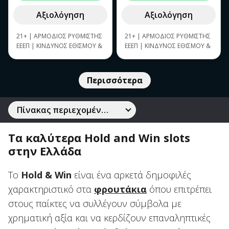
Αξιολόγηση
Αξιολόγηση
21+ | ΑΡΜΟΔΙΟΣ ΡΥΘΜΙΣΤΗΣ
21+ | ΑΡΜΟΔΙΟΣ ΡΥΘΜΙΣΤΗΣ
ΕΕΕΠ | ΚΙΝΔΥΝΟΣ ΕΘΙΣΜΟΥ &
ΕΕΕΠ | ΚΙΝΔΥΝΟΣ ΕΘΙΣΜΟΥ &
ΑΠΩΛΕΙΑΣ ΠΕΡΙΟΥΣΙΑΣ |
ΑΠΩΛΕΙΑΣ ΠΕΡΙΟΥΣΙΑΣ |
ΓΡΑΜΜΗ ΒΟΗΘΕΙΑΣ ΕΟΠΑΕ:
ΓΡΑΜΜΗ ΒΟΗΘΕΙΑΣ ΕΟΠΑΕ:
1114 | ΠΑΙΞΕ ΥΠΕΥΘΥΝΑ & ΜΕ
1114 | ΠΑΙΞΕ ΥΠΕΥΘΥΝΑ & ΜΕ
Περισσότερα
ΑΣΦΑΛΕΙΑ | |
Eopae.gr
|
ΑΣΦΑΛΕΙΑ | |
Eopae.gr
|
Ισχύουν όροι και
Ισχύουν όροι και
προϋποθέσεις
προϋποθέσεις
Πίνακας περιεχομένων
Τα καλύτερα Hold and Win slots
στην Ελλάδα
Το
Hold & Win
είναι ένα αρκετά δημοφιλές
χαρακτηριστικό στα
φρουτάκια
όπου επιτρέπει
στους παίκτες να συλλέγουν σύμβολα με
χρηματική αξία και να κερδίζουν επαναληπτικές