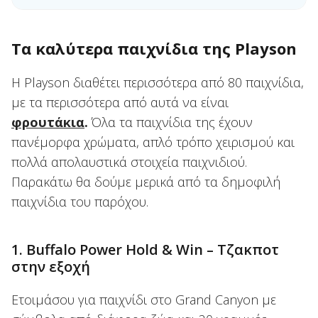
Τα καλύτερα παιχνίδια της Playson
Η Playson διαθέτει περισσότερα από 80 παιχνίδια,
με τα περισσότερα από αυτά να είναι
φρουτάκια
.
Όλα τα παιχνίδια της έχουν
πανέμορφα χρώματα, απλό τρόπο χειρισμού και
πολλά απολαυστικά στοιχεία παιχνιδιού.
Παρακάτω θα δούμε μερικά από τα δημοφιλή
παιχνίδια του παρόχου.
1. Buffalo Power Hold & Win – Τζακποτ
στην εξοχή
Ετοιμάσου για παιχνίδι στο Grand Canyon με