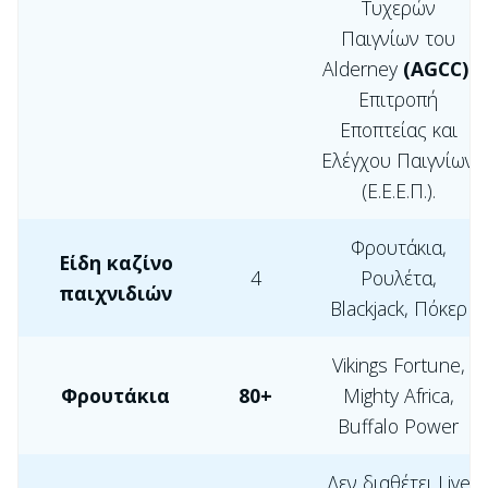
Τυχερών
Παιγνίων του
Alderney
(AGCC)
Επιτροπή
Εποπτείας και
Ελέγχου Παιγνίων
(Ε.Ε.Ε.Π.).
Φρουτάκια,
Είδη καζίνο
4
Ρουλέτα,
παιχνιδιών
Blackjack, Πόκερ
Vikings Fortune,
Φρουτάκια
80+
Mighty Africa,
Buffalo Power
Δεν διαθέτει Live