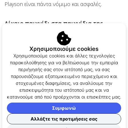
Playson είναι πάντα νόμιμο και ασφαλές.
Δίκαιο παιχνίδι στα παιχνίδια της
Playson
Τα περισσότερα παιχνίδια της Playson διαθέτουν
Χρησιμοποιούμε cookies
RTP κοντά στον μέσο όρο έως 95-98%, ενώ από
Χρησιμοποιούμε cookies και άλλες τεχνολογίες
θέμα μεταβλητότητας μπορούμε να πούμε ότι
παρακολούθησης για να βελτιώσουμε την εμπειρία
κυμαίνονται από μέτρια μέχρι υψηλή.
περιήγησής σας στον ιστότοπό μας, να σας
παρουσιάζουμε εξατομικευμένο περιεχόμενο και
Ο πάροχος δίνει έμφαση στο δίκαιο παιχνίδι. Η
στοχευμένες διαφημίσεις, να αναλύουμε την
συνεργασία του με την Quinel Limited, εγγυάται
επισκεψιμότητα του ιστότοπού μας και να
κατανοούμε από πού προέρχονται οι επισκέπτες μας.
παιχνίδι το οποίο έχει ελεγχθεί και εγκριθεί ως
δίκαιο για τους παίκτες.
Συμφωνώ
Αλλάξτε τις προτιμήσεις σας
Ενεργές προωθητικές ενέργειες στα