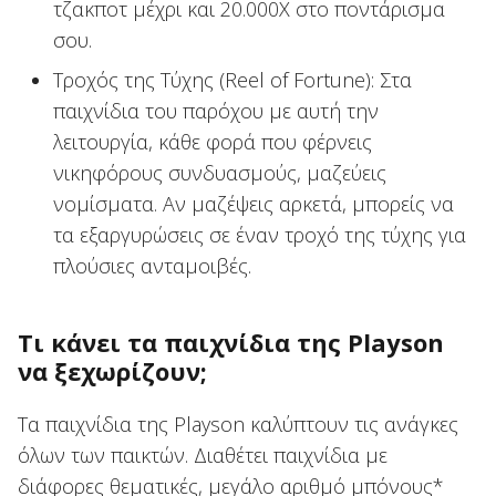
τζακποτ μέχρι και 20.000Χ στο ποντάρισμα
σου.
Τροχός της Τύχης (Reel of Fortune): Στα
παιχνίδια του παρόχου με αυτή την
λειτουργία, κάθε φορά που φέρνεις
νικηφόρους συνδυασμούς, μαζεύεις
νομίσματα. Αν μαζέψεις αρκετά, μπορείς να
τα εξαργυρώσεις σε έναν τροχό της τύχης για
πλούσιες ανταμοιβές.
Τι κάνει τα παιχνίδια της Playson
να ξεχωρίζουν;
Τα παιχνίδια της Playson καλύπτουν τις ανάγκες
όλων των παικτών. Διαθέτει παιχνίδια με
διάφορες θεματικές, μεγάλο αριθμό μπόνους*