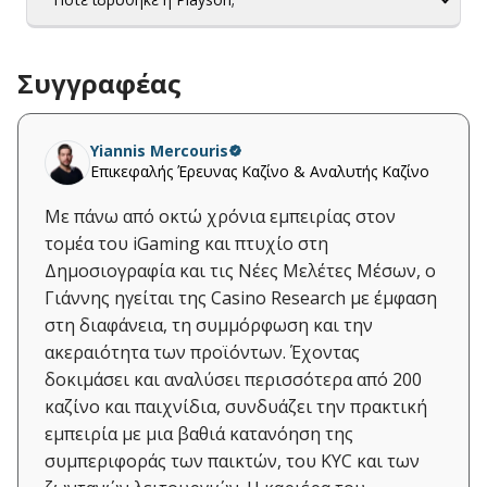
Συγγραφέας
Yiannis Mercouris
Επικεφαλής Έρευνας Καζίνο & Αναλυτής Καζίνο
Με πάνω από οκτώ χρόνια εμπειρίας στον
τομέα του iGaming και πτυχίο στη
Δημοσιογραφία και τις Νέες Μελέτες Μέσων, ο
Γιάννης ηγείται της Casino Research με έμφαση
στη διαφάνεια, τη συμμόρφωση και την
ακεραιότητα των προϊόντων. Έχοντας
δοκιμάσει και αναλύσει περισσότερα από 200
καζίνο και παιχνίδια, συνδυάζει την πρακτική
εμπειρία με μια βαθιά κατανόηση της
συμπεριφοράς των παικτών, του KYC και των