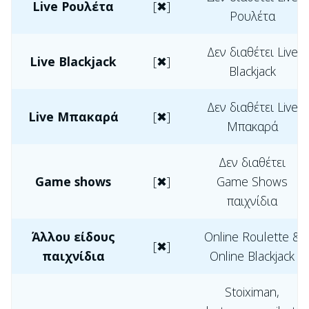
Live Ρουλέτα
[✖]
Ρουλέτα
Δεν διαθέτει Live
Live Blackjack
[✖]
Blackjack
Δεν διαθέτει Live
Live Μπακαρά
[✖]
Μπακαρά
Δεν διαθέτει
Game shows
[✖]
Game Shows
παιχνίδια
Άλλου είδους
Online Roulette &
[✖]
παιχνίδια
Online Blackjack
Stoiximan,