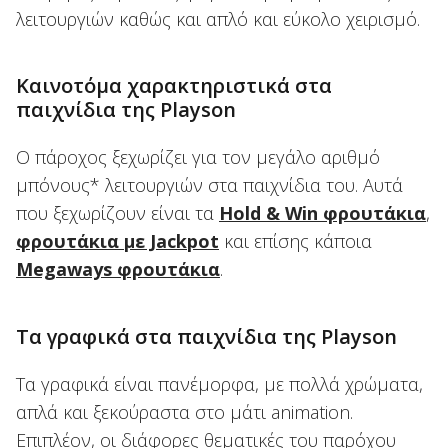
λειτουργιών καθώς και απλό και εύκολο χειρισμό.
Καινοτόμα χαρακτηριστικά στα
παιχνίδια της Playson
Ο πάροχος ξεχωρίζει για τον μεγάλο αριθμό
μπόνους* λειτουργιών στα παιχνίδια του. Αυτά
που ξεχωρίζουν είναι τα
Hold & Win φρουτάκια
,
φρουτάκια με Jackpot
και επίσης κάποια
Megaways φρουτάκια
.
Τα γραφικά στα παιχνίδια της Playson
Τα γραφικά είναι πανέμορφα, με πολλά χρώματα,
απλά και ξεκούραστα στο μάτι animation.
Επιπλέον, οι διάφορες θεματικές του παρόχου