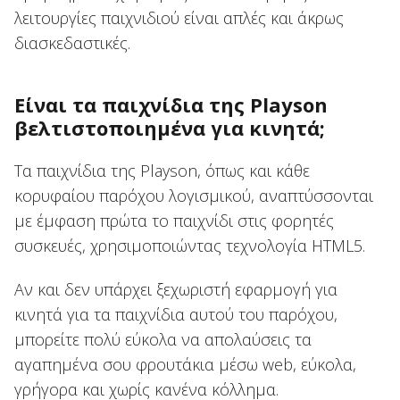
λειτουργίες παιχνιδιού είναι απλές και άκρως
διασκεδαστικές.
Είναι τα παιχνίδια της Playson
βελτιστοποιημένα για κινητά;
Τα παιχνίδια της Playson, όπως και κάθε
κορυφαίου παρόχου λογισμικού, αναπτύσσονται
με έμφαση πρώτα το παιχνίδι στις φορητές
συσκευές, χρησιμοποιώντας τεχνολογία HTML5.
Αν και δεν υπάρχει ξεχωριστή εφαρμογή για
κινητά για τα παιχνίδια αυτού του παρόχου,
μπορείτε πολύ εύκολα να απολαύσεις τα
αγαπημένα σου φρουτάκια μέσω web, εύκολα,
γρήγορα και χωρίς κανένα κόλλημα.