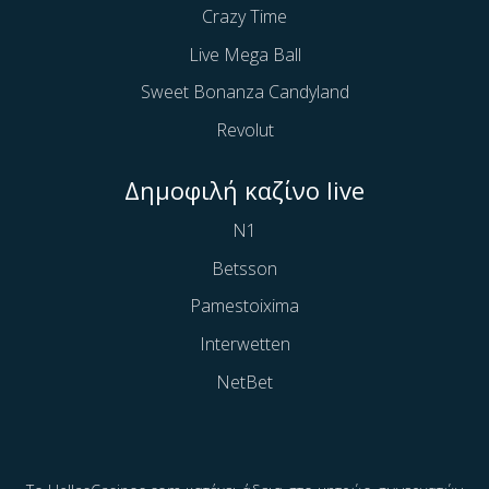
Crazy Time
Live Mega Ball
Sweet Bonanza Candyland
Revolut
Δημοφιλή καζίνο live
N1
Betsson
Pamestoixima
Interwetten
NetBet