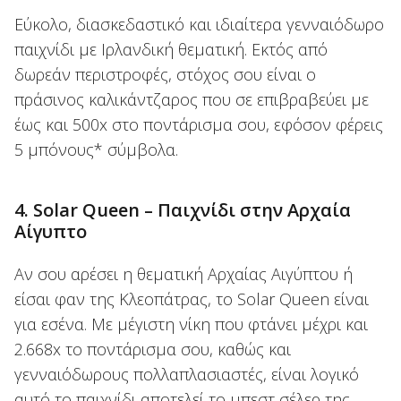
Εύκολο, διασκεδαστικό και ιδιαίτερα γενναιόδωρο
παιχνίδι με Ιρλανδική θεματική. Εκτός από
δωρεάν περιστροφές, στόχος σου είναι ο
πράσινος καλικάντζαρος που σε επιβραβεύει με
έως και 500x στο ποντάρισμα σου, εφόσον φέρεις
5 μπόνους* σύμβολα.
4. Solar Queen – Παιχνίδι στην Αρχαία
Αίγυπτο
Αν σου αρέσει η θεματική Αρχαίας Αιγύπτου ή
είσαι φαν της Κλεοπάτρας, το Solar Queen είναι
για εσένα. Με μέγιστη νίκη που φτάνει μέχρι και
2.668x το ποντάρισμα σου, καθώς και
γενναιόδωρους πολλαπλασιαστές, είναι λογικό
αυτό το παιχνίδι αποτελεί το μπεστ σέλερ της