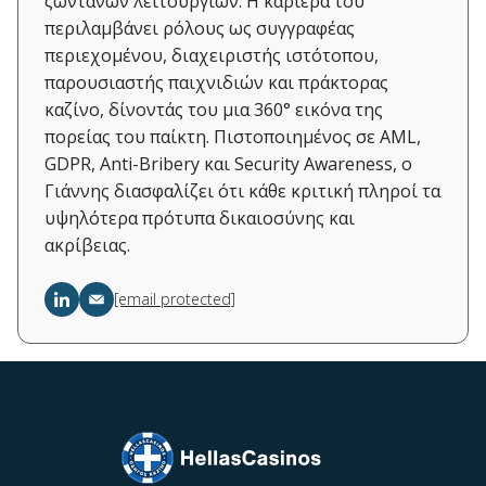
ζωντανών λειτουργιών. Η καριέρα του
περιλαμβάνει ρόλους ως συγγραφέας
περιεχομένου, διαχειριστής ιστότοπου,
παρουσιαστής παιχνιδιών και πράκτορας
καζίνο, δίνοντάς του μια 360° εικόνα της
πορείας του παίκτη. Πιστοποιημένος σε AML,
GDPR, Anti-Bribery και Security Awareness, ο
Γιάννης διασφαλίζει ότι κάθε κριτική πληροί τα
υψηλότερα πρότυπα δικαιοσύνης και
ακρίβειας.
[email protected]