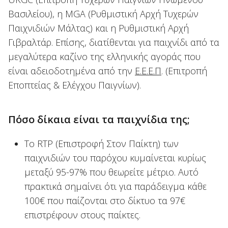
Βασιλείου), η MGA (Ρυθμιστική Αρχή Τυχερών
Παιχνιδιών Μάλτας) και η Ρυθμιστική Αρχή
Γιβραλτάρ. Επίσης, διατίθενται για παιχνίδι από τα
μεγαλύτερα καζίνο της ελληνικής αγοράς που
είναι αδειοδοτημένα από την
Ε.Ε.Ε.Π
. (Επιτροπή
Εποπτείας & Ελέγχου Παιγνίων).
Πόσο δίκαια είναι τα παιχνίδια της;
To RTP (Επιστροφή Στον Παίκτη) των
παιχνιδιών του παρόχου κυμαίνεται κυρίως
μεταξύ 95-97% που θεωρείτε μέτριο. Αυτό
πρακτικά σημαίνει ότι για παράδειγμα κάθε
100€ που παίζονται στο δίκτυο τα 97€
επιστρέφουν στους παίκτες.