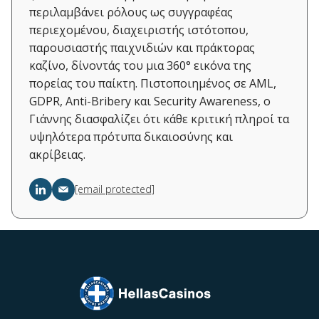
περιλαμβάνει ρόλους ως συγγραφέας
περιεχομένου, διαχειριστής ιστότοπου,
παρουσιαστής παιχνιδιών και πράκτορας
καζίνο, δίνοντάς του μια 360° εικόνα της
πορείας του παίκτη. Πιστοποιημένος σε AML,
GDPR, Anti-Bribery και Security Awareness, ο
Γιάννης διασφαλίζει ότι κάθε κριτική πληροί τα
υψηλότερα πρότυπα δικαιοσύνης και
ακρίβειας.
[email protected]