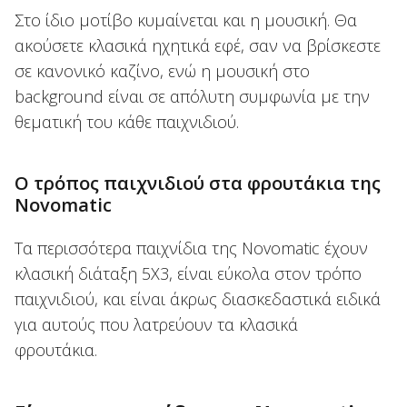
Στο ίδιο μοτίβο κυμαίνεται και η μουσική. Θα
ακούσετε κλασικά ηχητικά εφέ, σαν να βρίσκεστε
σε κανονικό καζίνο, ενώ η μουσική στο
background είναι σε απόλυτη συμφωνία με την
θεματική του κάθε παιχνιδιού.
Ο τρόπος παιχνιδιού στα φρουτάκια της
Novomatic
Τα περισσότερα παιχνίδια της Novomatic έχουν
κλασική διάταξη 5Χ3, είναι εύκολα στον τρόπο
παιχνιδιού, και είναι άκρως διασκεδαστικά ειδικά
για αυτούς που λατρεύουν τα κλασικά
φρουτάκια.