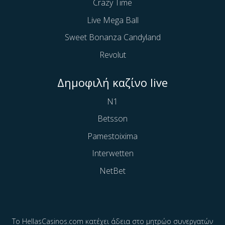
Crazy Time
Live Mega Ball
Sweet Bonanza Candyland
Revolut
Δημοφιλή καζίνο live
N1
Betsson
Pamestoixima
Interwetten
NetBet
Το HellasCasinos.com κατέχει άδεια στο μητρώο συνεργατών