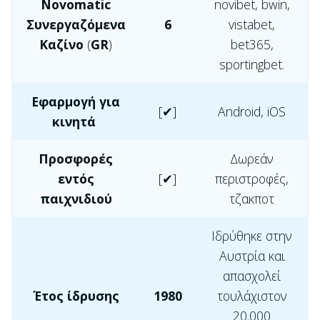
Novomatic
novibet, bwin,
Συνεργαζόμενα
6
vistabet,
Καζίνο
(
GR
)
bet365,
sportingbet.
Εφαρμογή για
[✔]
Android, iOS
κινητά
Προσφορές
Δωρεάν
εντός
[✔]
περιστροφές,
παιχνιδιού
τζακποτ
Ιδρύθηκε στην
Αυστρία και
απασχολεί
Έτος ίδρυσης
1980
τουλάχιστον
20.000