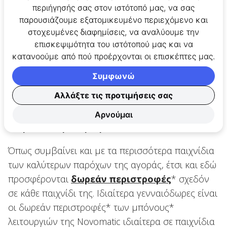
περιήγησής σας στον ιστότοπό μας, να σας
παρουσιάζουμε εξατομικευμένο περιεχόμενο και
Τζακποτ
στοχευμένες διαφημίσεις, να αναλύουμε την
επισκεψιμότητα του ιστότοπού μας και να
Διαθέτει και τζακποτ* παιχνίδια για όσους θέλουν
κατανοούμε από πού προέρχονται οι επισκέπτες μας.
να διεκδικήσουν μεγάλα ποσά. Μεταξύ των
Συμφωνώ
κορυφαίων παιχνιδιών της είναι το King’s Treasure
και το Golden Sevens.
Αλλάξτε τις προτιμήσεις σας
Αρνούμαι
Δωρεάν περιστροφές*
Όπως συμβαίνει και με τα περισσότερα παιχνίδια
των καλύτερων παρόχων της αγοράς, έτσι και εδώ
προσφέρονται
δωρεάν περιστροφές
* σχεδόν
σε κάθε παιχνίδι της. Ιδιαίτερα γενναιόδωρες είναι
οι δωρεάν περιστροφές* των μπόνους*
λειτουργιών της Novomatic ιδιαίτερα σε παιχνίδια