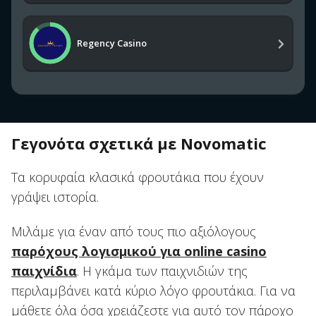
Regency Casino
Γεγονότα σχετικά με Novomatic
Τα κορυφαία κλασικά φρουτάκια που έχουν
γράψει ιστορία.
Μιλάμε για έναν από τους πιο αξιόλογους
παρόχους λογισμικού για online casino
παιχνίδια
. Η γκάμα των παιχνιδιών της
περιλαμβάνει κατά κύριο λόγο φρουτάκια. Για να
μάθετε όλα όσα χρειάζεστε για αυτό τον πάροχο