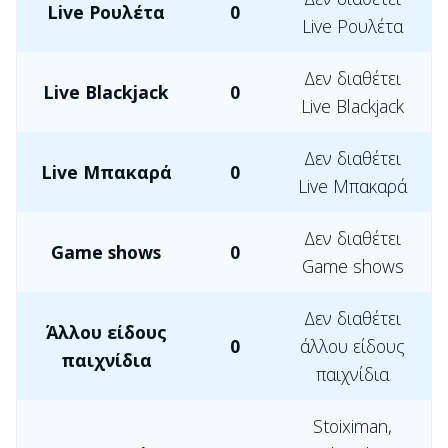
Live Ρουλέτα
0
Live Ρουλέτα
Δεν διαθέτει
Live Blackjack
0
Live Blackjack
Δεν διαθέτει
Live Μπακαρά
0
Live Μπακαρά
Δεν διαθέτει
Game shows
0
Game shows
Δεν διαθέτει
Άλλου είδους
0
άλλου είδους
παιχνίδια
παιχνίδια
Stoiximan,