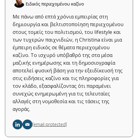
Ειδικός περιεχομένου καζίνο
Με πάνω από επτά χρόνια εμπειρίας στη
δημιουργία και βελτιστοποίηση περιεχομένου
στους τομείς του πολιτισμού, του lifestyle και
των τυχερών παιχνιδιών, η Christina είναι μια
έμπειρη ειδικός σε θέματα περιεχομένου
καζίνο. Το ισχυρό υπόβαθρό της στα μέσα
μαζικής ενημέρωσης και τη δημοσιογραφία
αποτελεί φυσική βάση για την εξειδίκευσή της
στις ειδήσεις καζίνο και τις πληροφορίες για
τον κλάδο, εξασφαλίζοντας ότι παραμένει
συνεχώς ενημερωμένη για τις τελευταίες
αλλαγές στη νομοθεσία και τις τάσεις της
αγοράς.
[email protected]