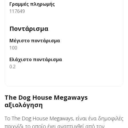
Γραμμές πληρωμής
117649
Ποντάρισμα
Μέγιστο ποντάρισμα
100
Ελάχιστο ποντάρισμα
0.2
The Dog House Megaways
αξιολόγηση
Το The Dog House Megaways, είναι ένα δημοφιλές
παιχνίδι το οποίο έχει αναπτυχθεί από τον