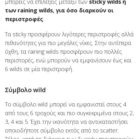
μπορείς να επιλέξεις μεταξύ των
sticky wilds ή
των raining wilds, για όσο διαρκούν οι
περιστροφές
.
Τα sticky προσφέρουν λιγότερες περιστροφές αλλά
πιθανότητες για πιο μεγάλες νίκες. Στην αντίπερα
όχθη, τα raining wilds προσφέρουν πιο πολλές
περιστορές, ενώ μπορούν να εμφανίσουν έως και
6 wilds σε μία περιστροφή.
Σύμβολο wild
Το σύμβολο wild μπορεί να εμφανιστεί στους 4
από τους 6 τροχούς και πιο συγκεκριμένα στους 2,
3, 4 και 5. Έχει την ικανότητα να αντικαταστήσει
οποιοδήποτε σύμβολο εκτός από το scatter.