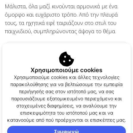
Μάλιστα, όλα μαζί κινούνται αρμονικά με ένα
όμορφο και ευχάριστο τρόπο. Από την πλευρά
τους, τα ηχητικά εφέ ταιριάζουν στο στυλ του
παιχνιδιού, συμπληρώνοντας άψογα το θέμα.
Υψηλής ποιότητας
γραφικά με
Γραφικά
διασκεδαστικά σύμβολα
Χρησιμοποιούμε cookies
και φιγούρες
Χρησιμοποιούμε cookies και άλλες τεχνολογίες
παρακολούθησης για να βελτιώσουμε την εμπειρία
Βελτιστοποίηση
περιήγησής σας στον ιστότοπό μας, να σας
👍
για κινητά
παρουσιάζουμε εξατομικευμένο περιεχόμενο και
στοχευμένες διαφημίσεις, να αναλύουμε την
επισκεψιμότητα του ιστότοπού μας και να
Διαθέτει παιχνιδιάρικη
Μουσική
κατανοούμε από πού προέρχονται οι επισκέπτες μας.
και αισιόδοξη μουσική
Συμφωνώ