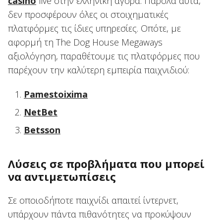
casino
live στην ελληνική αγορά. Παρόλα αυτά,
δεν προσφέρουν όλες οι στοιχηματικές
πλατφόρμες τις ίδιες υπηρεσίες. Οπότε, με
αφορμή τη The Dog House Megaways
αξιολόγηση, παραθέτουμε τις πλατφόρμες που
παρέχουν την καλύτερη εμπειρία παιχνιδιού:
Pamestoixima
NetBet
Betsson
Λύσεις σε προβλήματα που μπορεί
να αντιμετωπίσεις
Σε οποιοδήποτε παιχνίδι απαιτεί ίντερνετ,
υπάρχουν πάντα πιθανότητες να προκύψουν