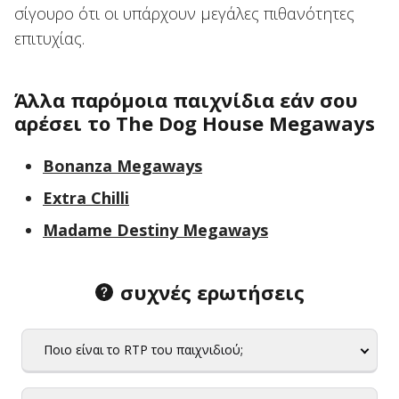
σίγουρο ότι οι υπάρχουν μεγάλες πιθανότητες
επιτυχίας.
Άλλα παρόμοια παιχνίδια εάν σου
αρέσει το The Dog House Megaways
Bonanza Megaways
Extra Chilli
Madame Destiny Megaways
συχνές ερωτήσεις
Ποιο είναι το RTP του παιχνιδιού;