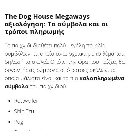
The Dog House Megaways
αξιολόγηση: Τα σύμβολα και οι
τρόποι πληρωμής
Το παιχνίδι διαθέτει πολύ μεγάλη ποικιλία
συμβόλων, τα οποία είναι σχετικά με το θέμα του,
δηλαδή τα σκυλιά. Οπότε, την ώρα που παίζεις θα
συναντήσεις σύμβολα από ράτσες σκύλων, τα
οποία μάλιστα είναι και τα πιο
καλοπληρωμένα
σύμβολα
του παιχνιδιού:
Rottweiler
Shih Tzu
Pug