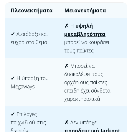
Πλεονεκτήματα
Μειονεκτήματα
✗
Η
υψηλή
✓
Αισιόδοξο και
μεταβλητότητα
ευχάριστο θέμα
μπορεί να κουράσει
τους παίκτες
✗
Μπορεί να
δυσκολέψει τους
✓
Η ύπαρξη του
αρχάριους παίκτες
Megaways
επειδή έχει σύνθετα
χαρακτηριστικά
✓
Επιλογές
παιχνιδιού στις
✗
Δεν υπάρχει
δωρεάν
προοδευτικό Jackpot