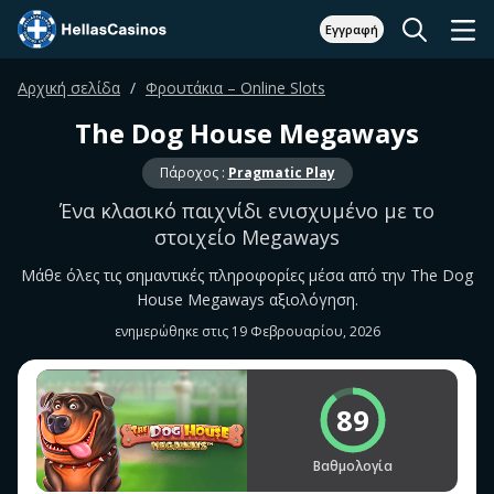
Εγγραφή
Αρχική σελίδα
Φρουτάκια – Online Slots
The Dog House Megaways
Πάροχος :
Pragmatic Play
Ένα κλασικό παιχνίδι ενισχυμένο με το
στοιχείο Megaways
Μάθε όλες τις σημαντικές πληροφορίες μέσα από την The Dog
House Megaways αξιολόγηση.
ενημερώθηκε στις 19 Φεβρουαρίου, 2026
89
Βαθμολογία