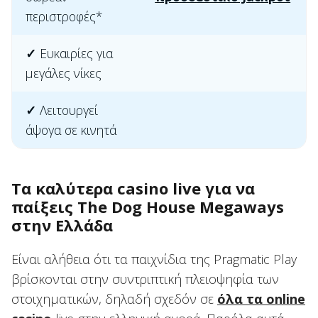
περιστροφές*
✓
Ευκαιρίες για
μεγάλες νίκες
✓
Λειτουργεί
άψογα σε κινητά
Τα καλύτερα casino live για να
παίξεις The Dog House Megaways
στην Ελλάδα
Είναι αλήθεια ότι τα παιχνίδια της Pragmatic Play
βρίσκονται στην συντριπτική πλειοψηφία των
στοιχηματικών, δηλαδή σχεδόν σε
όλα τα online