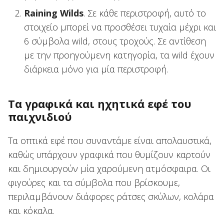
Raining Wilds
. Σε κάθε περιστροφή, αυτό το
στοιχείο μπορεί να προσθέσει τυχαία μέχρι και
6 σύμβολα wild, στους τροχούς. Σε αντίθεση
με την προηγούμενη κατηγορία, τα wild έχουν
διάρκεια μόνο για μία περιστροφή.
Τα γραφικά και ηχητικά εφέ του
παιχνιδιού
Τα οπτικά εφέ που συναντάμε είναι απολαυστικά,
καθώς υπάρχουν γραφικά που θυμίζουν καρτούν
και δημιουργούν μία χαρούμενη ατμόσφαιρα. Οι
φιγούρες και τα σύμβολα που βρίσκουμε,
περιλαμβάνουν διάφορες ράτσες σκύλων, κολάρα
και κόκαλα.