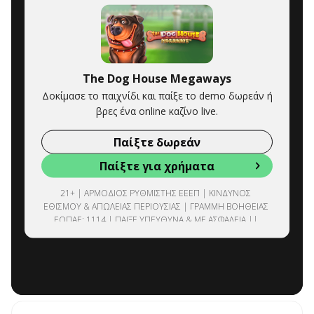
The Dog House Megaways
Δοκίμασε το παιχνίδι και παίξε το demo δωρεάν ή
βρες ένα online καζίνο live.
Παίξτε δωρεάν
Παίξτε για χρήματα
21+ | ΑΡΜΟΔΙΟΣ ΡΥΘΜΙΣΤΗΣ ΕΕΕΠ | ΚΙΝΔΥΝΟΣ
ΕΘΙΣΜΟΥ & ΑΠΩΛΕΙΑΣ ΠΕΡΙΟΥΣΙΑΣ | ΓΡΑΜΜΗ ΒΟΗΘΕΙΑΣ
ΕΟΠΑΕ: 1114 | ΠΑΙΞΕ ΥΠΕΥΘΥΝΑ & ΜΕ ΑΣΦΑΛΕΙΑ ||
Eopae.gr
|
Ισχύουν όροι και προϋποθέσεις