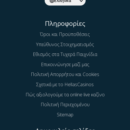
Ελληνκά
Πληροφορίες
Όροι και Προϋποθέσεις
Υπεύθυνος Στοιχηματισμός
Εθισμός στα Τυχερά Παιχνίδια
Επικοινώνησε μαζί μας
Πολιτική Απορρήτου και Cookies
Σχετικά με το HellasCasinos
Πώς αξιολογούμε τα online live καζίνο
Πολιτική Περιεχομένου
Sitemap