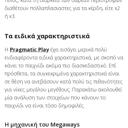
Τέλος, κατά τη διάρκεια των δωρεάν περιστροφών
διαθέτουν πολλαπλασιαστες για τα κέρδη, είτε x2
ή x3.
Τα ειδικά χαρακτηριστικά
Η
Pragmatic Play
έχει εισάγει μερικά πολύ
ενδιαφέροντα ειδικά χαρακτηριστικά, με σκοπό να
κάνει το παιχνίδι ακόμα πιο διασκεδαστικό. Επί
πρόσθετα, τα συγκεκριμένα χαρακτηριστικά είναι
σε θέση να ανεβάσουν κατά πολύ τις πιθανότητες
για νίκες μεγάλου μεγέθους. Παρακάτω ακολουθεί
μία ανάλυση των στοιχείων που κάνουν το
παιχνίδι να είναι τόσο δημοφιλές.
Η μηχανική του Megaways