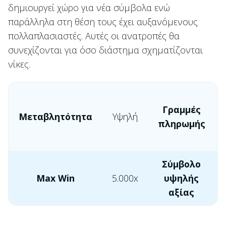
δημιουργεί χώρο για νέα σύμβολα ενώ
παράλληλα στη θέση τους έχει αυξανόμενους
πολλαπλασιαστές. Αυτές οι ανατροπές θα
συνεχίζονται για όσο διάστημα σχηματίζονται
νίκες.
Γραμμές
Μεταβλητότητα
Υψηλή
πληρωμής
Σύμβολο
Max Win
5.000x
υψηλής
αξίας