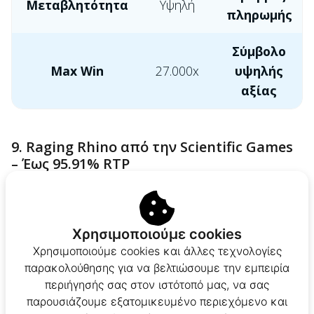
Μεταβλητότητα
Υψηλή
πληρωμής
Σύμβολο
Max Win
27.000x
υψηλής
αξίας
9. Raging Rhino από την Scientific Games
– Έως 95.91% RTP
Το Raging Rhino της Williams (
Scientific Games
)
είναι ένα φρουτάκι με 6 κυλίνδρους που διαθέτει
Χρησιμοποιούμε cookies
4096 εκπληκτικούς τρόπους για να κερδίσεις σε
Χρησιμοποιούμε cookies και άλλες τεχνολογίες
κάθε περιστροφή. Το παιχνίδι διαδραματίζεται
παρακολούθησης για να βελτιώσουμε την εμπειρία
στην πανέμορφη αφρικανική σαβάνα που
περιήγησής σας στον ιστότοπό μας, να σας
περιβάλλεται από άγρια ζωή. Ο ίδιος ο ρινόκερος
παρουσιάζουμε εξατομικευμένο περιεχόμενο και