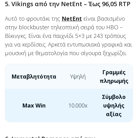
5. Vikings από την NetEnt – Έως 96,05 RTP
Αυτό το φρουτάκι της
NetEnt
είναι βασισμένο
στην blockbuster τηλεοπτική σειρά του HBO –
Βίκινγκς. Είναι ένα παιχνίδι 5×3 με 243 τρόπους
για να κερδίσεις. Αρκετά εντυπωσιακά γραφικά και
μουσική με θεματολογία που σίγουρα ξεχωρίζει.
Γραμμές
Μεταβλητότητα
Υψηλή
πληρωμής
Σύμβολο
Max Win
10.000x
υψηλής
αξίας