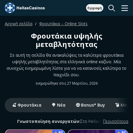
Εγγραφή
Αρχική σελίδα
Φρουτάκια – Online Slots
Φρουτάκια υψηλής
μεταβλητότητας
Σε αυτή τη σελίδα θα ανακαλύψεις τα καλύτερα φρουτάκια
υψηλής μεταβλητότητας στα ελληνικά online καζίνο. Μία
συνεχώς ενημερωμένη λίστα για να να κατανοείς καλύτερα το
παιχνίδι σου.
ενημερώθηκε στις 27 Μαρτίου, 2026
🍒 Φρουτάκια
🍭 Νέα
🤑 Bonus* Buy
💣 Mega
Γνωστοποίηση συνεργατών:
Στο HellasCasinos,
Περισσότερα
συνεργαζόμαστε με αξιόπιστες πλατφόρμες, και ορισμένοι από
93
93