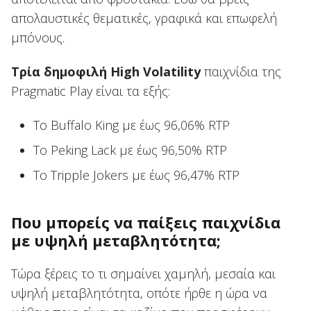
απολαυστικές θεματικές, γραφικά και επωφελή
μπόνους.
Τρία δημοφιλή High Volatility
παιχνίδια της
Pragmatic Play είναι τα εξής:
Το Buffalo King με έως 96,06% RTP
Το Peking Lack με έως 96,50% RTP
Το Tripple Jokers με έως 96,47% RTP
Που μπορείς να παίξεις παιχνίδια
με υψηλή μεταβλητότητα;
Τώρα ξέρεις το τι σημαίνει χαμηλή, μεσαία και
υψηλή μεταβλητότητα, οπότε ήρθε η ώρα να