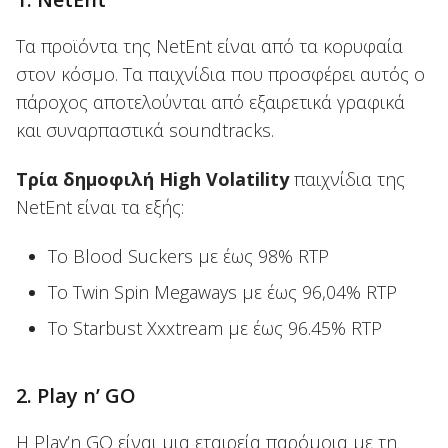
Τα προϊόντα της NetEnt είναι από τα κορυφαία
στον κόσμο. Τα παιχνίδια που προσφέρει αυτός ο
πάροχος αποτελούνται από εξαιρετικά γραφικά
και συναρπαστικά soundtracks.
Τρία δημοφιλή High Volatility
παιχνίδια της
NetEnt είναι τα εξής:
Το Blood Suckers με έως 98% RTP
Το Twin Spin Megaways με έως 96,04% RTP
To Starbust Xxxtream με έως 96.45% RTP
2. Play n’ GO
Η Play’n GO είναι μια εταιρεία παρόμοια με τη