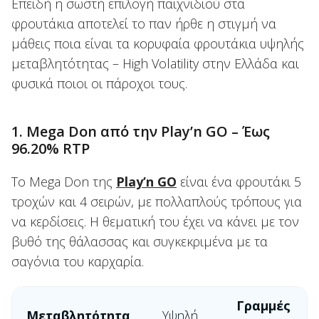
Επειδή η σωστή επιλογή παιχνιδιού στα
φρουτάκια αποτελεί το παν ήρθε η στιγμή να
μάθεις ποια είναι τα κορυφαία φρουτάκια υψηλής
μεταβλητότητας – High Volatility στην Ελλάδα και
φυσικά ποιοι οι πάροχοι τους.
1. Mega Don από την Play’n GO – Έως
96.20% RTP
Το Mega Don της
Play’n GO
είναι ένα φρουτάκι 5
τροχών και 4 σειρών, με πολλαπλούς τρόπους για
να κερδίσεις. Η θεματική του έχει να κάνει με τον
βυθό της θάλασσας και συγκεκριμένα με τα
σαγόνια του καρχαρία.
Γραμμές
Μεταβλητότητα
Υψηλή