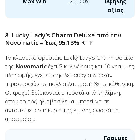
Max Win
20.000x
υψηλής
αξίας
8. Lucky Lady’s Charm Deluxe από την
Novomatic – Έως 95.13% RTP
Το κλασσικό φρουτάκι Lucky Lady’s Charm Deluxe
της
Novomatic
έχει 5 κυλίνδρους και 10 γραμμές
πληρωμής, έχει επίσης λειτουργία δωρεάν
περιστροφών με πολλαπλασιαστή 3x σε κάθε νίκη.
Οι τροχοί βρίσκονται μπροστά από τη λίμνη,
όπου το ροζ ηλιοβασίλεμα μπορεί να σε
ανταμείψει αν η κυρία της λίμνης φυσικά το
αποφασίσει.
Γραμμές