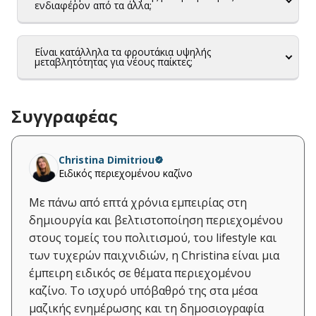
ενδιαφέρον από τα άλλα;
Είναι κατάλληλα τα φρουτάκια υψηλής
μεταβλητότητας για νέους παίκτες;
Συγγραφέας
Christina Dimitriou
Ειδικός περιεχομένου καζίνο
Με πάνω από επτά χρόνια εμπειρίας στη
δημιουργία και βελτιστοποίηση περιεχομένου
στους τομείς του πολιτισμού, του lifestyle και
των τυχερών παιχνιδιών, η Christina είναι μια
έμπειρη ειδικός σε θέματα περιεχομένου
καζίνο. Το ισχυρό υπόβαθρό της στα μέσα
μαζικής ενημέρωσης και τη δημοσιογραφία