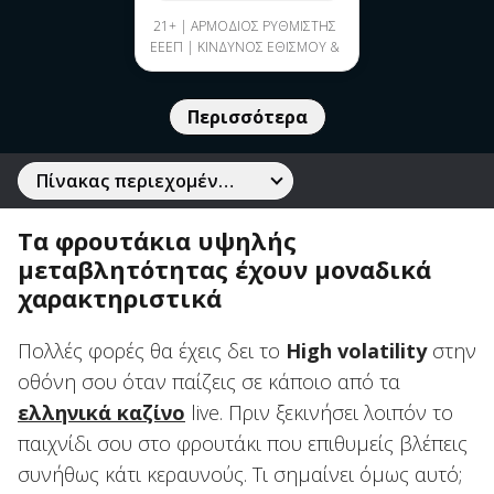
21+ | ΑΡΜΟΔΙΟΣ ΡΥΘΜΙΣΤΗΣ
ΕΕΕΠ | ΚΙΝΔΥΝΟΣ ΕΘΙΣΜΟΥ &
ΑΠΩΛΕΙΑΣ ΠΕΡΙΟΥΣΙΑΣ |
ΓΡΑΜΜΗ ΒΟΗΘΕΙΑΣ ΕΟΠΑΕ:
1114 | ΠΑΙΞΕ ΥΠΕΥΘΥΝΑ & ΜΕ
Περισσότερα
ΑΣΦΑΛΕΙΑ ||
Eopae.gr
|
Ισχύουν
όροι και προϋποθέσεις
Πίνακας περιεχομένων
Τα φρουτάκια υψηλής
μεταβλητότητας έχουν μοναδικά
χαρακτηριστικά
Πολλές φορές θα έχεις δει το
High volatility
στην
οθόνη σου όταν παίζεις σε κάποιο από τα
ελληνικά καζίνο
live. Πριν ξεκινήσει λοιπόν το
παιχνίδι σου στο φρουτάκι που επιθυμείς βλέπεις
συνήθως κάτι κεραυνούς. Τι σημαίνει όμως αυτό;