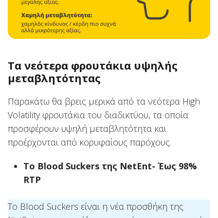
Τα νεότερα φρουτάκια υψηλής
μεταβλητότητας
Παρακάτω θα βρεις μερικά από τα νεότερα High
Volatility φρουτάκια του διαδικτύου, τα οποία
προσφέρουν υψηλή μεταβλητότητα και
προέρχονται από κορυφαίους παρόχους.
Το Blood Suckers της NetEnt- Έως
98%
RTP
To Blood Suckers είναι η νέα προσθήκη της