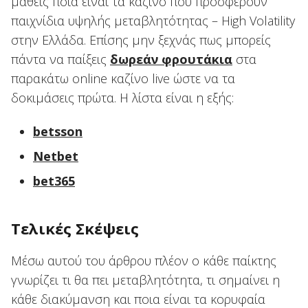
μάθεις ποια είναι τα καζίνο που προσφέρουν
παιχνίδια υψηλής μεταβλητότητας – High Volatility
στην Ελλάδα. Επίσης μην ξεχνάς πως μπορείς
πάντα να παίξεις
δωρεάν φρουτάκια
στα
παρακάτω online καζίνο live ώστε να τα
δοκιμάσεις πρώτα. Η λίστα είναι η εξής:
betsson
Netbet
bet365
Τελικές Σκέψεις
Μέσω αυτού του άρθρου πλέον ο κάθε παίκτης
γνωρίζει τι θα πει μεταβλητότητα, τι σημαίνει η
κάθε διακύμανση και ποια είναι τα κορυφαία