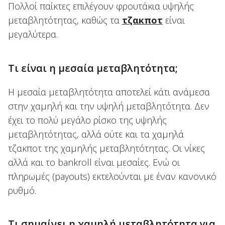
Πολλοί παίκτες επιλέγουν φρουτάκια υψηλής
μεταβλητότητας, καθώς τα
τζακποτ
είναι
μεγαλύτερα.
Τι είναι η μεσαία μεταβλητότητα;
Η μεσαία μεταβλητότητα αποτελεί κάτι ανάμεσα
στην χαμηλή και την υψηλή μεταβλητότητα. Δεν
έχει το πολύ μεγάλο ρίσκο της υψηλής
μεταβλητότητας, αλλά ούτε και τα χαμηλά
τζακποτ της χαμηλής μεταβλητότητας. Οι νίκες
αλλά και το bankroll είναι μεσαίες. Ενώ οι
πληρωμές (payouts) εκτελούνται με έναν κανονικό
ρυθμό.
Τι σημαίνει η χαμηλή μεταβλητότητα για