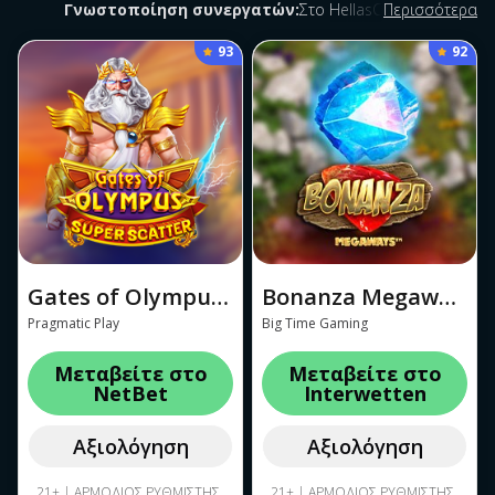
Γνωστοποίηση συνεργατών:
Στο HellasCasinos,
Περισσότερα
συνεργαζόμαστε με αξιόπιστες πλατφόρμες, και ορισμένοι από
93
92
τους συνδέσμους μας είναι affiliate links, που σημαίνει ότι
ενδέχεται να λάβουμε προμήθεια—χωρίς επιπλέον κόστος για
εσάς.
Gates of Olympus Super Scatter
Bonanza Megaways
Pragmatic Play
Big Time Gaming
Μεταβείτε στο
Μεταβείτε στο
NetBet
Interwetten
Αξιολόγηση
Αξιολόγηση
21+ | ΑΡΜΟΔΙΟΣ ΡΥΘΜΙΣΤΗΣ
21+ | ΑΡΜΟΔΙΟΣ ΡΥΘΜΙΣΤΗΣ