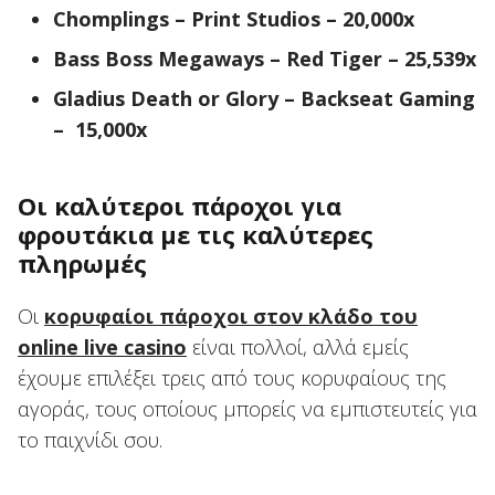
Chomplings – Print Studios – 20,000x
Bass Boss Megaways – Red Tiger – 25,539x
Gladius Death or Glory – Backseat Gaming
– 15,000x
Οι καλύτεροι πάροχοι για
φρουτάκια με τις καλύτερες
πληρωμές
Οι
κορυφαίοι πάροχοι στον κλάδο του
online live casino
είναι πολλοί, αλλά εμείς
έχουμε επιλέξει τρεις από τους κορυφαίους της
αγοράς, τους οποίους μπορείς να εμπιστευτείς για
το παιχνίδι σου.