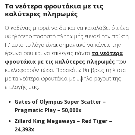
Τα νεότερα φρουτάκια με τις
καλύτερες πληρωμές
Ο καθένας μπορεί να δει και να καταλάβει ότι ένα
υψηλότερο ποσοστό πληρωμής ευνοεί τον παίκτη.
Γι’ αυτό το λόγο είναι σημαντικό να κάνεις την
έρευνα σου και να επιλέγεις πάντα
τα νεότερα
φρουτάκια με τις καλύτερες πληρωμές
που
κυκλοφορούν τώρα. Παρακάτω θα βρεις τη λίστα
με τα νεότερα φρουτάκια με υψηλό payout της
επιλογής μας.
Gates of Olympus Super Scatter –
Pragmatic Play – 50,000x
Zillard King Megaways – Red Tiger –
24,393x