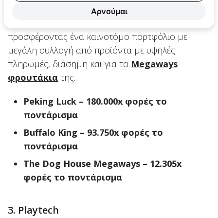
Η
Pragmatic Play
είναι ακόμη ένας κορυφαίος
Αρνούμαι
πάροχος στον κλάδο του στοιχήματος,
προσφέροντας ένα καινοτόμο πορτφόλιο με
μεγάλη συλλογή από προϊόντα με υψηλές
πληρωμές, διάσημη και για τα
Megaways
φρουτάκια
της.
Peking Luck – 180.000x φορές το
ποντάρισμα
Buffalo King – 93.750x φορές το
ποντάρισμα
The Dog House Megaways – 12.305x
φορές το ποντάρισμα
3. Playtech