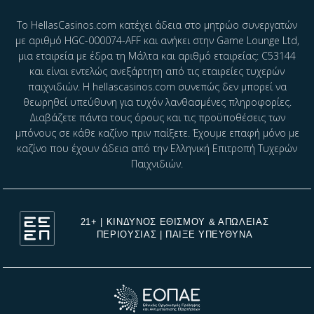
Το HellasCasinos.com κατέχει άδεια στο μητρώο συνεργατών
με αριθμό HGC-000074-AFF και ανήκει στην Game Lounge Ltd,
μια εταιρεία με έδρα τη Μάλτα και αριθμό εταιρείας: C53144
και είναι εντελώς ανεξάρτητη από τις εταιρείες τυχερών
παιχνιδιών. Η hellascasinos.com συνεπώς δεν μπορεί να
θεωρηθεί υπεύθυνη για τυχόν λανθασμένες πληροφορίες.
Διαβάζετε πάντα τους όρους και τις προϋποθέσεις των
μπόνους σε κάθε καζίνο πριν παίξετε. Έχουμε επαφή μόνο με
καζίνο που έχουν άδεια από την Ελληνική Επιτροπή Τυχερών
Παιχνιδιών.
21+ | ΚΙΝΔΥΝΟΣ ΕΘΙΣΜΟΥ & ΑΠΩΛΕΙΑΣ
ΠΕΡΙΟΥΣΙΑΣ | ΠΑΙΞΕ ΥΠΕΥΘΥΝΑ