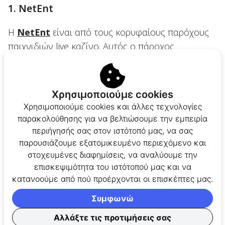
1. NetEnt
H
NetEnt
είναι από τους κορυφαίους παρόχους
παιχνιδιών live καζίνο. Αυτός ο πάροχος
προσφέρει σύγχρονα και συναρπαστικά γραφικά
με θεματικές, αλλά και υψηλές νίκες.
Χρησιμοποιούμε cookies
Starburst XXXtreme – 200.000x φορές το
Χρησιμοποιούμε cookies και άλλες τεχνολογίες
ποντάρισμα
παρακολούθησης για να βελτιώσουμε την εμπειρία
Dead Or Alive 2 – 111.111x φορές το
περιήγησής σας στον ιστότοπό μας, να σας
παρουσιάζουμε εξατομικευμένο περιεχόμενο και
ποντάρισμα
στοχευμένες διαφημίσεις, να αναλύουμε την
Rome: The Golden Age – 100.000x φορές
επισκεψιμότητα του ιστότοπού μας και να
το ποντάρισμα
κατανοούμε από πού προέρχονται οι επισκέπτες μας.
Συμφωνώ
2. Pragmatic Play
Αλλάξτε τις προτιμήσεις σας