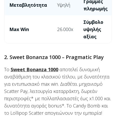
Γραμμές
Μεταβλητότητα
Υψηλή
πληρωμής
Σύμβολο
Max Win
26.000x
υψηλής
αξίας
2. Sweet Bonanza 1000 – Pragmatic Play
Το
Sweet Bonanza 1000
αποτελεί δυναμική
αναβάθμιση του κλασικού τίτλου, με δυνατότητα
για εντυπωσιακό max win. Διαθέτει μηχανισμό
Scatter Pay, λειτουργία καταρράκτη, δωρεάν
περιστροφές* με πολλαπλασιαστές έως x1.000 και
δυνατότητα αγοράς bonus*. Το Candy Bomb και
το Lollipop Scatter απογειώνουν την εμπειρία!