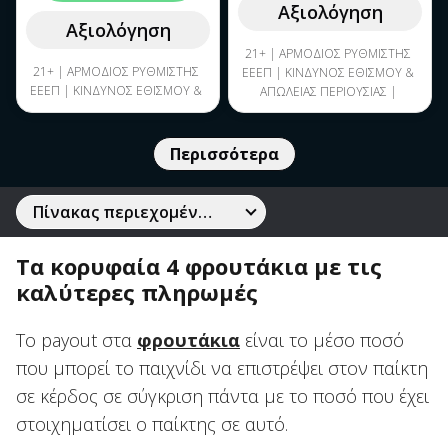
Αξιολόγηση
Αξιολόγηση
21+ | ΑΡΜΟΔΙΟΣ ΡΥΘΜΙΣΤΗΣ
21+ | ΑΡΜΟΔΙΟΣ ΡΥΘΜΙΣΤΗΣ
ΕΕΕΠ | ΚΙΝΔΥΝΟΣ ΕΘΙΣΜΟΥ &
ΕΕΕΠ | ΚΙΝΔΥΝΟΣ ΕΘΙΣΜΟΥ &
ΑΠΩΛΕΙΑΣ ΠΕΡΙΟΥΣΙΑΣ |
ΑΠΩΛΕΙΑΣ ΠΕΡΙΟΥΣΙΑΣ |
ΓΡΑΜΜΗ ΒΟΗΘΕΙΑΣ ΕΟΠΑΕ:
ΓΡΑΜΜΗ ΒΟΗΘΕΙΑΣ ΕΟΠΑΕ:
1114 | ΠΑΙΞΕ ΥΠΕΥΘΥΝΑ & ΜΕ
1114 | ΠΑΙΞΕ ΥΠΕΥΘΥΝΑ & ΜΕ
ΑΣΦΑΛΕΙΑ ||
Eopae.gr
|
Ισχύουν
Περισσότερα
ΑΣΦΑΛΕΙΑ ||
Eopae.gr
|
Ισχύουν
όροι και προϋποθέσεις
όροι και προϋποθέσεις
Πίνακας περιεχομένων
Τα κορυφαία 4 φρουτάκια με τις
καλύτερες πληρωμές
Το payout στα
φρουτάκια
είναι το μέσο ποσό
που μπορεί το παιχνίδι να επιστρέψει στον παίκτη
σε κέρδος σε σύγκριση πάντα με το ποσό που έχει
στοιχηματίσει ο παίκτης σε αυτό.