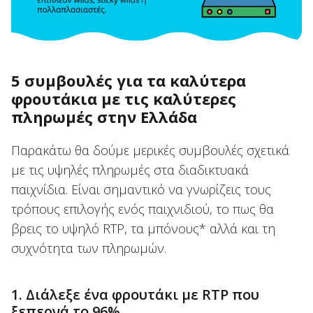
5 συμβουλές για τα καλύτερα
φρουτάκια με τις καλύτερες
πληρωμές στην Ελλάδα
Παρακάτω θα δούμε μερικές συμβουλές σχετικά
με τις υψηλές πληρωμές στα διαδικτυακά
παιχνίδια. Είναι σημαντικό να γνωρίζεις τους
τρόπους επιλογής ενός παιχνιδιού, το πως θα
βρεις το υψηλό RTP, τα μπόνους* αλλά και τη
συχνότητα των πληρωμών.
1. Διάλεξε ένα φρουτάκι με RTP που
ξεπερνά το 96%