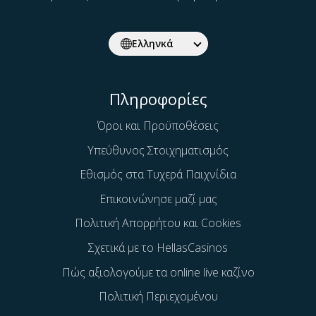
Ελληνκά
Πληροφορίες
Όροι και Προϋποθέσεις
Υπεύθυνος Στοιχηματισμός
Εθισμός στα Τυχερά Παιχνίδια
Επικοινώνησε μαζί μας
Πολιτική Απορρήτου και Cookies
Σχετικά με το HellasCasinos
Πώς αξιολογούμε τα online live καζίνο
Πολιτική Περιεχομένου