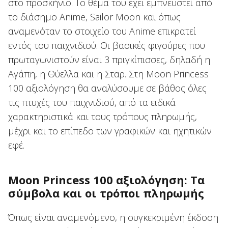
στο προσκήνιο. Το θέμα του έχει εμπνευστεί από
το διάσημο Anime, Sailor Moon και όπως
αναμενόταν το στοιχείο του Anime επικρατεί
εντός του παιχνιδιού. Οι βασικές φιγούρες που
πρωταγωνιστούν είναι 3 πριγκίπισσες, δηλαδή η
Αγάπη, η Θύελλα και η Σταρ. Στη Moon Princess
100 αξιολόγηση θα αναλύσουμε σε βάθος όλες
τις πτυχές του παιχνιδιού, από τα ειδικά
χαρακτηριστικά και τους τρόπους πληρωμής,
μέχρι και το επίπεδο των γραφικών και ηχητικών
εφέ.
Moon Princess 100 αξιολόγηση: Τα
σύμβολα και οι τρόποι πληρωμής
Όπως είναι αναμενόμενο, η συγκεκριμένη έκδοση