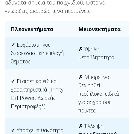
αδύνατα σημεία του παιχνιδιού, ώστε να
γνωρίζεις ακριβώς τι να περιμένεις.
Πλεονεκτήματα
Μειονεκτήματα
✓
Ευχάριστη και
✗
Υψηλή
διασκεδαστική επιλογή
μεταβλητότητα
θέματος
✗
Μπορεί να
✓
Εξαιρετικά ειδικά
θεωρηθεί
χαρακτηριστικά (Trinity,
περίπλοκο, ειδικά
Girl Power, Δωρεάν
για αρχάριους
Περιστροφές*)
παίκτες
✗
Έλλειψη
✓
Υπάρχει πιθανότητα