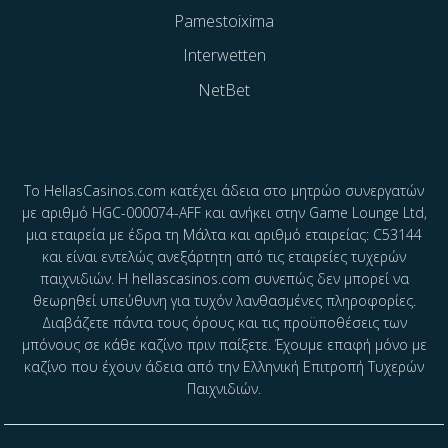
Pamestoixima
Interwetten
NetBet
Το HellasCasinos.com κατέχει άδεια στο μητρώο συνεργατών
με αριθμό HGC-000074-AFF και ανήκει στην Game Lounge Ltd,
μια εταιρεία με έδρα τη Μάλτα και αριθμό εταιρείας: C53144
και είναι εντελώς ανεξάρτητη από τις εταιρείες τυχερών
παιχνιδιών. Η hellascasinos.com συνεπώς δεν μπορεί να
θεωρηθεί υπεύθυνη για τυχόν λανθασμένες πληροφορίες.
Διαβάζετε πάντα τους όρους και τις προϋποθέσεις των
μπόνους σε κάθε καζίνο πριν παίξετε. Έχουμε επαφή μόνο με
καζίνο που έχουν άδεια από την Ελληνική Επιτροπή Τυχερών
Παιχνιδιών.