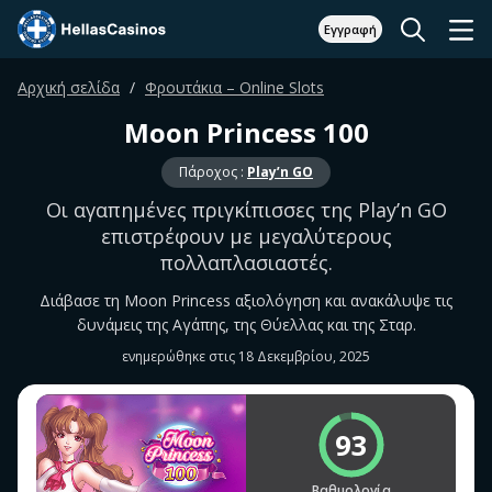
Εγγραφή
Αρχική σελίδα
Φρουτάκια – Online Slots
Moon Princess 100
Πάροχος :
Play’n GO
Οι αγαπημένες πριγκίπισσες της Play’n GO
επιστρέφουν με μεγαλύτερους
πολλαπλασιαστές.
Διάβασε τη Moon Princess αξιολόγηση και ανακάλυψε τις
δυνάμεις της Αγάπης, της Θύελλας και της Σταρ.
ενημερώθηκε στις 18 Δεκεμβρίου, 2025
93
Βαθμολογία