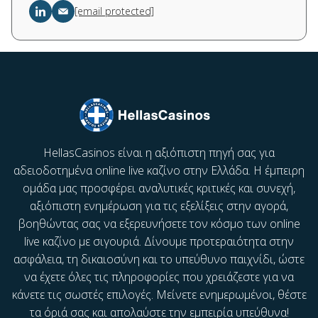
[email protected]
HellasCasinos είναι η αξιόπιστη πηγή σας για
αδειοδοτημένα online live καζίνο στην Ελλάδα. Η έμπειρη
ομάδα μας προσφέρει αναλυτικές κριτικές και συνεχή,
αξιόπιστη ενημέρωση για τις εξελίξεις στην αγορά,
βοηθώντας σας να εξερευνήσετε τον κόσμο των online
live καζίνο με σιγουριά. Δίνουμε προτεραιότητα στην
ασφάλεια, τη δικαιοσύνη και το υπεύθυνο παιχνίδι, ώστε
να έχετε όλες τις πληροφορίες που χρειάζεστε για να
κάνετε τις σωστές επιλογές. Μείνετε ενημερωμένοι, θέστε
τα όριά σας και απολαύστε την εμπειρία υπεύθυνα!