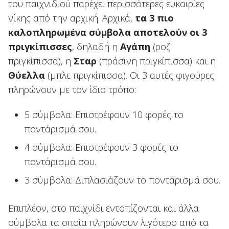
του παιχνιδιού παρέχει περισσότερες ευκαιρίες
νίκης από την αρχική. Αρχικά,
τα 3 πιο
καλοπληρωμένα σύμβολα αποτελούν οι 3
πριγκίπισσες
, δηλαδή η
Αγάπη
(ροζ
πριγκίπισσα), η
Σταρ
(πράσινη πριγκίπισσα) και η
Θύελλα
(μπλε πριγκίπισσα). Οι 3 αυτές φιγούρες
πληρώνουν με τον ίδιο τρόπο:
5 σύμβολα: Επιστρέφουν 10 φορές το
ποντάρισμά σου.
4 σύμβολα: Επιστρέφουν 3 φορές το
ποντάρισμά σου.
3 σύμβολα: Διπλασιάζουν το ποντάρισμά σου.
Επιπλέον, στο παιχνίδι εντοπίζονται και άλλα
σύμβολα τα οποία πληρώνουν λιγότερο από τα