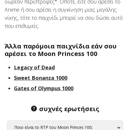
δωρεάν περιστροφές*. Οπότε, είτε σου αρέσει το
Anime ή σου αρέσει η συγκίνηση μιας μεγάλης
νίκης, τότε το παιχνίδι μπορεί να σου δώσει αυτό
που επιθυμείς.
Άλλα παρόμοια παιχνίδια εάν σου
αρέσει το Moon Princess 100
Legacy of Dead
Sweet Bonanza 1000
Gates of Olympus 1000
συχνές ερωτήσεις
Ποιο είναι το RTP του Moon Princes 100;