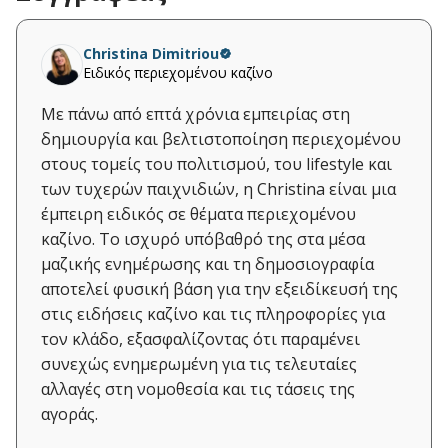
Christina Dimitriou
Ειδικός περιεχομένου καζίνο
Με πάνω από επτά χρόνια εμπειρίας στη
δημιουργία και βελτιστοποίηση περιεχομένου
στους τομείς του πολιτισμού, του lifestyle και
των τυχερών παιχνιδιών, η Christina είναι μια
έμπειρη ειδικός σε θέματα περιεχομένου
καζίνο. Το ισχυρό υπόβαθρό της στα μέσα
μαζικής ενημέρωσης και τη δημοσιογραφία
αποτελεί φυσική βάση για την εξειδίκευσή της
στις ειδήσεις καζίνο και τις πληροφορίες για
τον κλάδο, εξασφαλίζοντας ότι παραμένει
συνεχώς ενημερωμένη για τις τελευταίες
αλλαγές στη νομοθεσία και τις τάσεις της
αγοράς.