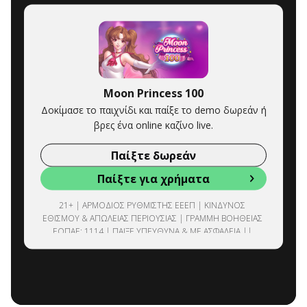
Moon Princess 100
Δοκίμασε το παιχνίδι και παίξε το demo δωρεάν ή
βρες ένα online καζίνο live.
Παίξτε δωρεάν
Παίξτε για χρήματα
21+ | ΑΡΜΟΔΙΟΣ ΡΥΘΜΙΣΤΗΣ ΕΕΕΠ | ΚΙΝΔΥΝΟΣ
ΕΘΙΣΜΟΥ & ΑΠΩΛΕΙΑΣ ΠΕΡΙΟΥΣΙΑΣ | ΓΡΑΜΜΗ ΒΟΗΘΕΙΑΣ
ΕΟΠΑΕ: 1114 | ΠΑΙΞΕ ΥΠΕΥΘΥΝΑ & ΜΕ ΑΣΦΑΛΕΙΑ ||
Eopae.gr
|
Ισχύουν όροι και προϋποθέσεις