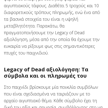
αιγυπτιακούς τάφους. Διαθέτει 5 τροχούς και 10
διαφορετικούς τρόπους πληρωμής, ενώ ένα από
τα βασικά στοιχεία του είναι η υψηλή
μεταβλητότητα. Παρακάτω, θα
πραγματοποιήσουμε την Legacy of Dead
αξιολόγηση, μέσα από την οποία θα έχουμε την
ευκαιρία να ρίξουμε φως στις σημαντικότερες
πτυχές του παιχνιδιού.
Legacy of Dead αξιολόγηση: Τα
σύμβολα και οι πληρωμές του
Στο παιχνίδι βρίσκουμε μία ποικιλία συμβόλων
που είναι σχεδιασμένα να ταιριάζουν με το
αρχαίο αιγυπτιακό θέμα. Κάθε σύμβολο έχει τη
δική του αξία και σημασία, συμβάλλοντας στο να