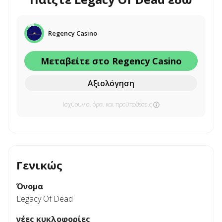
Regency Casino
Μεταβείτε στο Regency Casino
Αξιολόγηση
Ισχύουν οι όροι και προϋποθέσεις
Γενικώς
Όνομα
Legacy Of Dead
νέες κυκλοφορίες