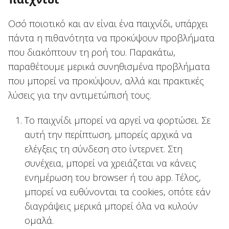
Οσό ποιοτικό και αν είναι ένα παιχνίδι, υπάρχει
πάντα η πιθανότητα να προκύψουν προβλήματα
που διακόπτουν τη ροή του. Παρακάτω,
παραθέτουμε μερικά συνηθισμένα προβλήματα
που μπορεί να προκύψουν, αλλά και πρακτικές
λύσεις για την αντιμετώπισή τους.
Το παιχνίδι μπορεί να αργεί να φορτώσει. Σε
αυτή την περίπτωση, μπορείς αρχικά να
ελέγξεις τη σύνδεση στο ίντερνετ. Στη
συνέχεια, μπορεί να χρειάζεται να κάνεις
ενημέρωση του browser ή του app. Τέλος,
μπορεί να ευθύνονται τα cookies, οπότε εάν
διαγράψεις μερικά μπορεί όλα να κυλούν
ομαλά.