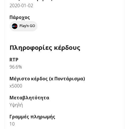
2020-01-02
Πάροχος
Play’n GO
Πληροφορίες κέρδους
RTP
96.6%
Μέγιστο κέρδος (x Ποντάρισμα)
x5000
Μεταβλητότητα
Υψηλή
Γραμμές πληρωμής
10