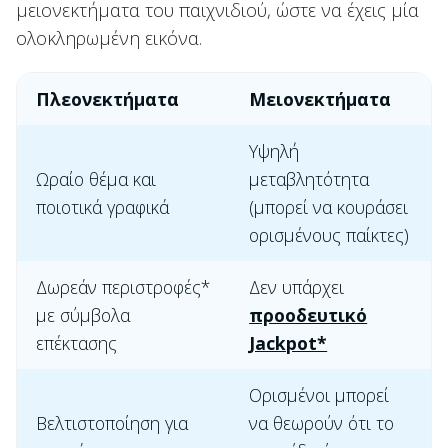
μειονεκτήματα του παιχνιδιού, ώστε να έχεις μία
ολοκληρωμένη εικόνα.
Πλεονεκτήματα
Μειονεκτήματα
Υψηλή
Ωραίο θέμα και
μεταβλητότητα
ποιοτικά γραφικά
(μπορεί να κουράσει
ορισμένους παίκτες)
Δωρεάν περιστροφές*
Δεν υπάρχει
με σύμβολα
προοδευτικό
επέκτασης
Jackpot*
Ορισμένοι μπορεί
Βελτιστοποίηση για
να θεωρούν ότι το