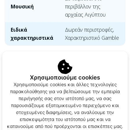
Μουσική
περιβάλλον της
αρχαίας Αιγύπτου
Ειδικά
Δωρεάν περιστροφές,
χαρακτηριστικά
Χαρακτηριστικό Gamble
Εμπειρία παιχνιδιού στα κινητά
Οι δημιουργοί του παιχνιδιού, γνωρίζουν ότι στη
Χρησιμοποιούμε cookies
σημερινή εποχή το να μπορεί να παίξει κάποιος
Χρησιμοποιούμε cookies και άλλες τεχνολογίες
από κινητά είναι απαραίτητο. Ως αποτέλεσμα, το
παρακολούθησης για να βελτιώσουμε την εμπειρία
περιήγησής σας στον ιστότοπό μας, να σας
Legacy of Dead προσφέρει μία υψηλού επιπέδου
παρουσιάζουμε εξατομικευμένο περιεχόμενο και
εμπειρία παιχνιδιού
στα κινητά
. Έτσι,
στοχευμένες διαφημίσεις, να αναλύουμε την
διαβεβαιώνει ότι οι παίκτες μπορούν να
επισκεψιμότητα του ιστότοπού μας και να
απολαμβάνουν αυτό το συναρπαστικό παιχνίδι,
κατανοούμε από πού προέρχονται οι επισκέπτες μας.