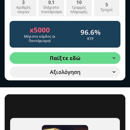
3
0.1
10
5
Αριθμός
Ελάχιστο
Γραμμές
Τροχοί
σειρών
ποντάρισμα
πληρωμής
x5000
96.6%
Μέγιστο κέρδος (x
RTP
Ποντάρισμα)
Παίξτε εδώ
Αξιολόγηση