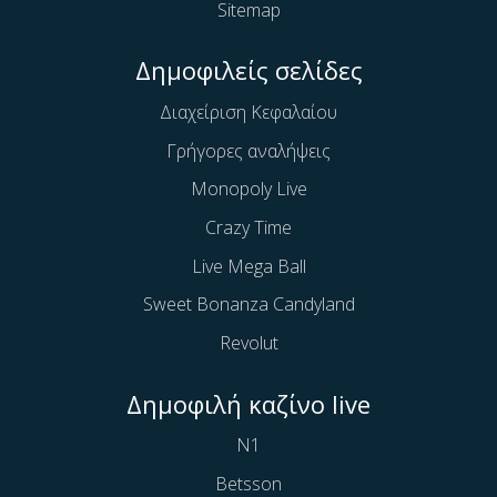
Sitemap
Δημοφιλείς σελίδες
Διαχείριση Κεφαλαίου
Γρήγορες αναλήψεις
Monopoly Live
Crazy Time
Live Mega Ball
Sweet Bonanza Candyland
Revolut
Δημοφιλή καζίνο live
N1
Betsson