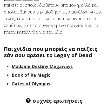
παίκτες οι οποίοι διαθέτουν υπομονή, αλλά και
απολαμβάνουν την αίσθηση των μεγάλων νικών.
Τέλος, εάν κάποιος είναι φαν των αιγυπτιακών
θεμάτων, τότε το συγκεκριμένο παιχνίδι είναι το
πλέον κατάλληλο για τον ίδιο.
Παιχνίδια που μπορείς να παίξεις
εάν σου αρέσει το Legay of Dead
Madame Destiny Megaways
Book of Ra Magic
Gates of Olympus
συχνές ερωτήσεις