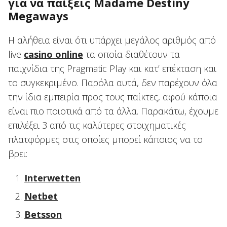
για να παίξεις Madame Destiny
Megaways
Η αλήθεια είναι ότι υπάρχει μεγάλος αριθμός από
live
casino online
τα οποία διαθέτουν τα
παιχνίδια της Pragmatic Play και κατ’ επέκταση και
το συγκεκριμένο. Παρόλα αυτά, δεν παρέχουν όλα
την ίδια εμπειρία προς τους παίκτες, αφού κάποια
είναι πιο ποιοτικά από τα άλλα. Παρακάτω, έχουμε
επιλέξει 3 από τις καλύτερες στοιχηματικές
πλατφόρμες στις οποίες μπορεί κάποιος να το
βρει:
Interwetten
Netbet
Betsson