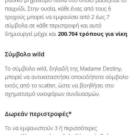
βασικό μηχανισμό πάνω στο οποίο βασίζεται το
παιχνίδι. Στην ουσία, κάθε ένας από τους 6
τροχούς μπορεί να εμφανίσει από 2 έως 7
σύμβολα σε κάθε περιστροφή και αυτό
δημιουργεί μέχρι και
200.704 τρόπους για νίκη
.
Σύμβολο wild
Το σύμβολο wild, δηλαδή της Madame Destiny,
μπορεί να αντικαταστήσει οποιοδήποτε σύμβολο
εκτός από το scatter, ώστε να βοηθήσει στο
σχηματισμό νικοφόρων συνδυασμών.
Δωρεάν περιστροφές*
Το να εμφανιστούν 3 ή περισσότερες