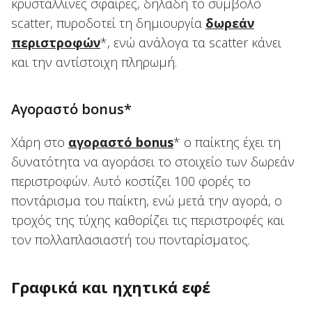
κρυστάλλινες σφαίρες, δηλαδή το σύμβολο
scatter, πυροδοτεί τη δημιουργία
δωρεάν
περιστροφών
*, ενώ ανάλογα τα scatter κάνει
και την αντίστοιχη πληρωμή.
Αγοραστό bonus*
Χάρη στο
αγοραστό bonus
* ο παίκτης έχει τη
δυνατότητα να αγοράσει το στοιχείο των δωρεάν
περιστροφών. Αυτό κοστίζει 100 φορές το
ποντάρισμα του παίκτη, ενώ μετά την αγορά, ο
τροχός της τύχης καθορίζει τις περιστροφές και
τον πολλαπλασιαστή του πονταρίσματος.
Γραφικά και ηχητικά εφέ