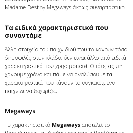
Madame Destiny Megaways άκρως συναρπαστικό.
Τα ειδικά χαρακτηριστικά που
συναντάμε
Άλλο στοιχείο του παιχνιδιού που το κάνουν τόσο
δημοφιλές στον κλάδο, δεν είναι άλλο από ειδικά
χαρακτηριστικά που χρησιμοποιεί. Οπότε, ας μη
χάνουμε χρόνο και πάμε να αναλύσουμε τα
χαρακτηριστικά που κάνουν το συγκεκριμένο
παιχνίδι να ξεχωρίζει.
Megaways
Το χαρακτηριστικό
Megaways
αποτελεί το