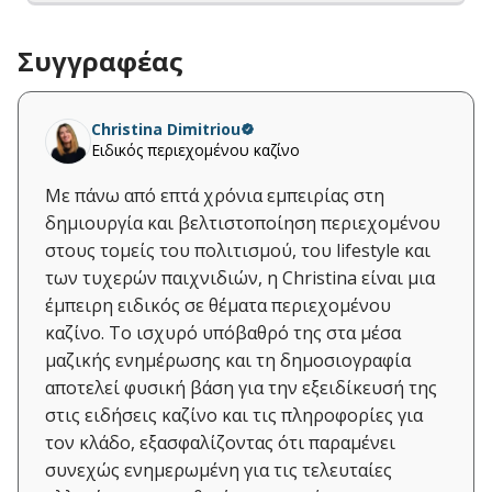
Συγγραφέας
Christina Dimitriou
Ειδικός περιεχομένου καζίνο
Με πάνω από επτά χρόνια εμπειρίας στη
δημιουργία και βελτιστοποίηση περιεχομένου
στους τομείς του πολιτισμού, του lifestyle και
των τυχερών παιχνιδιών, η Christina είναι μια
έμπειρη ειδικός σε θέματα περιεχομένου
καζίνο. Το ισχυρό υπόβαθρό της στα μέσα
μαζικής ενημέρωσης και τη δημοσιογραφία
αποτελεί φυσική βάση για την εξειδίκευσή της
στις ειδήσεις καζίνο και τις πληροφορίες για
τον κλάδο, εξασφαλίζοντας ότι παραμένει
συνεχώς ενημερωμένη για τις τελευταίες