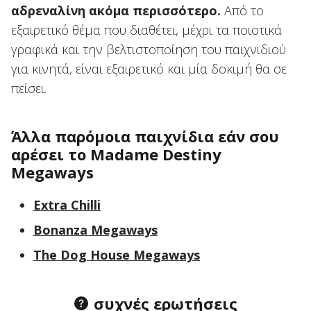
αδρεναλίνη ακόμα περισσότερο.
Από το
εξαιρετικό θέμα που διαθέτει, μέχρι τα ποιοτικά
γραφικά και την βελτιστοποίηση του παιχνιδιού
για κινητά, είναι εξαιρετικό και μία δοκιμή θα σε
πείσει.
Άλλα παρόμοια παιχνίδια εάν σου
αρέσει το Madame Destiny
Megaways
Extra Chilli
Bonanza Megaways
The Dog House Megaways
συχνές ερωτήσεις