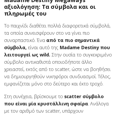
αξιολόγηση: Τα σύμβολα και οι
πληρωμές του
Το παιχνίδι διαθέτει πολλά διαφορετικά σύμβολά,
τα οποία συνεισφέρουν στο να γίνει πιο
συναρπαστικό. Ένα
από τα πιο σημαντικά
σύμβολα,
είναι αυτό της
Madame Destiny που
λειτουργεί ως wild.
Στην ουσία το συγκεκριμένο
σύμβολο αντικαθιστά οποιοδήποτε άλλο
χρειαστεί, εκτός από το scatter, ώστε να βοηθήσει
να δημιουργηθούν νικηφόροι συνδυασμοί. Τέλος,
εμφανίζεται μόνο στο δεύτερο και έκτο τροχό.
Στη συνέχεια, βρίσκουμε το
scatter σύμβολο
που είναι μία κρυστάλλινη σφαίρα
. Ανάλογα
με τον αριθμό των scatter, υπάρχουν