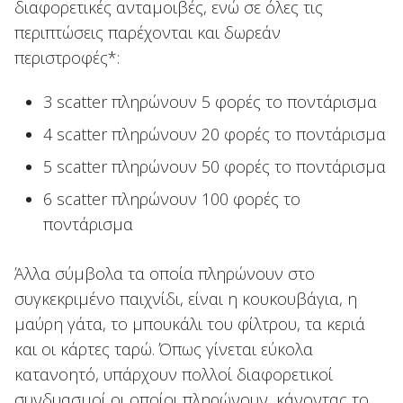
διαφορετικές ανταμοιβές, ενώ σε όλες τις
περιπτώσεις παρέχονται και δωρεάν
περιστροφές*:
3 scatter πληρώνουν 5 φορές το ποντάρισμα
4 scatter πληρώνουν 20 φορές το ποντάρισμα
5 scatter πληρώνουν 50 φορές το ποντάρισμα
6 scatter πληρώνουν 100 φορές το
ποντάρισμα
Άλλα σύμβολα τα οποία πληρώνουν στο
συγκεκριμένο παιχνίδι, είναι η κουκουβάγια, η
μαύρη γάτα, το μπουκάλι του φίλτρου, τα κεριά
και οι κάρτες ταρώ. Όπως γίνεται εύκολα
κατανοητό, υπάρχουν πολλοί διαφορετικοί
συνδυασμοί οι οποίοι πληρώνουν, κάνοντας το