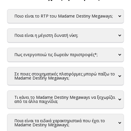
Ποιο είναι το RTP του Madame Destiny Megaways;
Ποια είναι η μέγιστη δυνατή νίκη;
Πως ενεργοποιώ τις δωρεάν περιστροφές*;
Σε ποιες στοιχηματικές πλατφόρμες μπορώ παίξω το
Madame Destiny Megaways;
Τι κάνει το Madame Destiny Megaways να ξεχωρίζει
από τα άλλα παιχνίδια;
Ποια είναι τα ειδικά χαρακτηριστικά που έχει το
Madame Destiny Megaways;