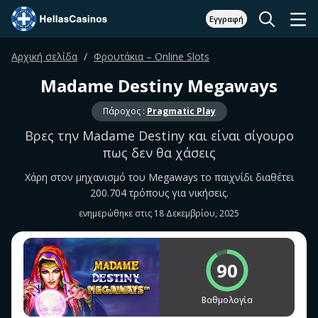
Εγγραφή
Αρχική σελίδα
Φρουτάκια – Online Slots
Madame Destiny Megaways
Πάροχος :
Pragmatic Play
Βρες την Madame Destiny και είναι σίγουρο
πως δεν θα χάσεις
Χάρη στον μηχανισμό του Megaways το παιχνίδι διαθέτει
200.704 τρόπους για νικήσεις.
ενημερώθηκε στις 18 Δεκεμβρίου, 2025
90
Βαθμολογία