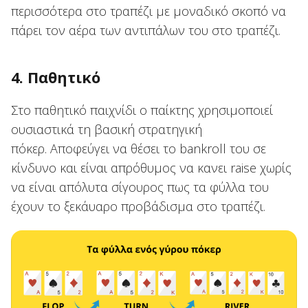
περισσότερα στο τραπέζι με μοναδικό σκοπό να
πάρει τον αέρα των αντιπάλων του στο τραπέζι.
4. Παθητικό
Στο παθητικό παιχνίδι ο παίκτης χρησιμοποιεί
ουσιαστικά τη βασική στρατηγική
πόκερ. Αποφεύγει να θέσει το bankroll του σε
κίνδυνο και είναι απρόθυμος να κανει raise χωρίς
να είναι απόλυτα σίγουρος πως τα φύλλα του
έχουν το ξεκάυαρο προβάδισμα στο τραπέζι.