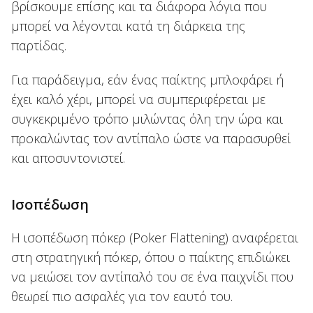
βρίσκουμε επίσης και τα διάφορα λόγια που
μπορεί να λέγονται κατά τη διάρκεια της
παρτίδας.
Για παράδειγμα, εάν ένας παίκτης μπλοφάρει ή
έχει καλό χέρι, μπορεί να συμπεριφέρεται με
συγκεκριμένο τρόπο μιλώντας όλη την ώρα και
προκαλώντας τον αντίπαλο ώστε να παρασυρθεί
και αποσυντονιστεί.
Ισοπέδωση
Η ισοπέδωση πόκερ (Poker Flattening) αναφέρεται
στη στρατηγική πόκερ, όπου ο παίκτης επιδιώκει
να μειώσει τον αντίπαλό του σε ένα παιχνίδι που
θεωρεί πιο ασφαλές για τον εαυτό του.