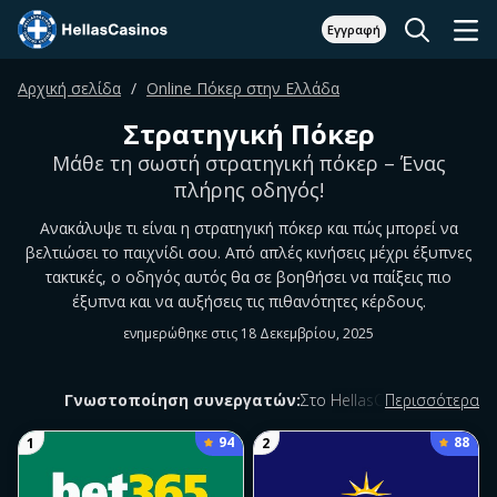
Εγγραφή
Αρχική σελίδα
Online Πόκερ στην Ελλάδα
Στρατηγική Πόκερ
Μάθε τη σωστή στρατηγική πόκερ – Ένας
πλήρης οδηγός!
Ανακάλυψε τι είναι η στρατηγική πόκερ και πώς μπορεί να
βελτιώσει το παιχνίδι σου. Από απλές κινήσεις μέχρι έξυπνες
τακτικές, ο οδηγός αυτός θα σε βοηθήσει να παίξεις πιο
έξυπνα και να αυξήσεις τις πιθανότητες κέρδους.
ενημερώθηκε στις 18 Δεκεμβρίου, 2025
Γνωστοποίηση συνεργατών:
Στο HellasCasinos,
Περισσότερα
συνεργαζόμαστε με αξιόπιστες πλατφόρμες, και ορισμένοι από
94
88
1
2
τους συνδέσμους μας είναι affiliate links, που σημαίνει ότι
ενδέχεται να λάβουμε προμήθεια—χωρίς επιπλέον κόστος για