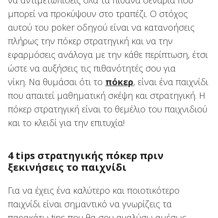
να αντιμετωπίσεις όλα τα πιθανά σενάρια που
μπορεί να προκύψουν στο τραπέζι. Ο στόχος
αυτού του poker οδηγού είναι να κατανοήσεις
πλήρως την πόκερ στρατηγική και να την
εφαρμόσεις ανάλογα με την κάθε περίπτωση, έτσι
ώστε να αυξήσεις τις πιθανότητές σου για
νίκη. Να θυμάσαι ότι το
πόκερ
, είναι ένα παιχνίδι
που απαιτεί μαθηματική σκέψη και στρατηγική. Η
πόκερ στρατηγική είναι το θεμέλιο του παιχνιδιού
και το κλειδί για την επιτυχία!
4 tips στρατηγικής πόκερ πριν
ξεκινήσεις το παιχνίδι
Για να έχεις ένα καλύτερο και ποιοτικότερο
παιχνίδι είναι σημαντικό να γνωρίζεις τα
παρακάτω tips που θα σου αναλύσω αμέσως