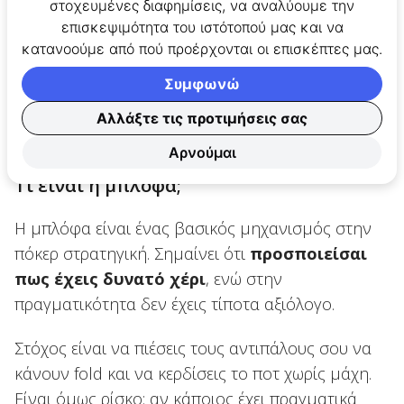
στοχευμένες διαφημίσεις, να αναλύουμε την
μπορέσεις να τις εφαρμόσεις στο δικό σου
επισκεψιμότητα του ιστότοπού μας και να
παιχνίδι, αλλά και να κατανοήσεις καλύτερα τις
κατανοούμε από πού προέρχονται οι επισκέπτες μας.
κινήσεις των άλλων στο τραπέζι. Ας δούμε λοιπόν
Συμφωνώ
ποιες είναι οι προηγμένες στρατηγικές πόκερ που
Αλλάξτε τις προτιμήσεις σας
μπορούν να κάνουν τη διαφορά.
Αρνούμαι
Τι είναι η μπλόφα;
Η μπλόφα είναι ένας βασικός μηχανισμός στην
πόκερ στρατηγική. Σημαίνει ότι
προσποιείσαι
πως έχεις δυνατό χέρι
, ενώ στην
πραγματικότητα δεν έχεις τίποτα αξιόλογο.
Στόχος είναι να πιέσεις τους αντιπάλους σου να
κάνουν fold και να κερδίσεις το ποτ χωρίς μάχη.
Είναι όμως ρίσκο: αν κάποιος έχει πραγματικά