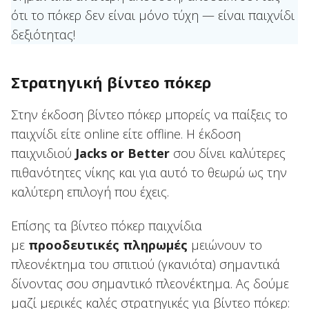
ότι το πόκερ δεν είναι μόνο τύχη — είναι παιχνίδι
δεξιότητας!
Στρατηγική βίντεο πόκερ
Στην έκδοση βίντεο πόκερ μπορείς να παίξεις το
παιχνίδι είτε online είτε offline. Η έκδοση
παιχνιδιού
Jacks or Better
σου δίνει καλύτερες
πιθανότητες νίκης και για αυτό το θεωρώ ως την
καλύτερη επιλογή που έχεις.
Επίσης τα βίντεο πόκερ παιχνίδια
με
προοδευτικές πληρωμές
μειώνουν το
πλεονέκτημα του σπιτιού (γκανιότα) σημαντικά
δίνοντας σου σημαντικό πλεονέκτημα. Ας δούμε
μαζί μερικές καλές στρατηγικές για βίντεο πόκερ: