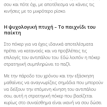
σου και πότε όχι, με αποτέλεσμα να κάνεις τις
κινήσεις με το μικρότερο ρίσκο.
Η ψυχολογική πτυχή – Το παιχνίδι του
παίκτη
Στο πόκερ για να έχεις ιδανικά αποτελέσματα
πρέπει να κατανοείς και να προβλέπεις τις
επιλογές του αντιπάλου του. Εδώ λοιπόν η πόκερ
στρατηγική συμπληρώνει το παζλ.
Με την πάροδο του χρόνου και την εξάσκηση
μαθαίνεις να αναγνωρίζεις σημάδια που μπορούν
να δείξουν την επόμενη κίνηση του αντιπάλου
σου, αυτή η στρατηγική πόκερ που βασίζεται
κυρίως στο συναίσθημα είναι ικανή να σου δώσει