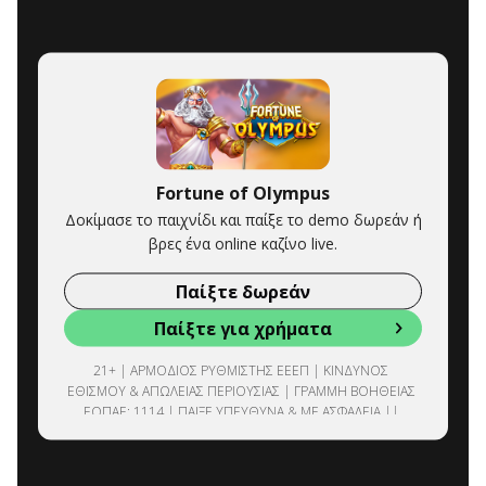
Fortune of Olympus
Δοκίμασε το παιχνίδι και παίξε το demo δωρεάν ή
βρες ένα online καζίνο live.
Παίξτε δωρεάν
Παίξτε για χρήματα
21+ | ΑΡΜΟΔΙΟΣ ΡΥΘΜΙΣΤΗΣ ΕΕΕΠ | ΚΙΝΔΥΝΟΣ
ΕΘΙΣΜΟΥ & ΑΠΩΛΕΙΑΣ ΠΕΡΙΟΥΣΙΑΣ | ΓΡΑΜΜΗ ΒΟΗΘΕΙΑΣ
ΕΟΠΑΕ: 1114 | ΠΑΙΞΕ ΥΠΕΥΘΥΝΑ & ΜΕ ΑΣΦΑΛΕΙΑ ||
Eopae.gr
| Η σελίδα των όρων και προϋποθέσεων είναι
άριστα οργανωμένη και παρέχει σαφείς πληροφορίες σχετικά
με τη διαχείριση ενός λογαριασμού, τις πληρωμές, τις