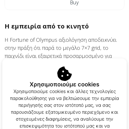
Buy
Η εμπειρία από το κινητό
Η Fortune of Olympus αξιολόγηση αποδεικνύει
στην πράξη ότι παρά το μεγάλο 7×7 grid, το
παιχνίδι είναι εξαιρετικά προσαρμοσμένο για
mobile παιχνίδι
. Το interface «συμμαζεύεται»
σωστά σε μικρότερες οθόνες, με τα σύμβολα να
παραμένουν ευδιάκριτα και τα animations να μην
Χρησιμοποιούμε cookies
χάνουν σε ποιότητα ή ρυθμό. Τα βασικά controls
Χρησιμοποιούμε cookies και άλλες τεχνολογίες
είναι εργονομικά τοποθετημένα, με μεγάλα
παρακολούθησης για να βελτιώσουμε την εμπειρία
κουμπιά και καθαρή πλοήγηση.
περιήγησής σας στον ιστότοπό μας, να σας
παρουσιάζουμε εξατομικευμένο περιεχόμενο και
στοχευμένες διαφημίσεις, να αναλύουμε την
Mobile-friendly, χωρίς εκπτώσεις
επισκεψιμότητα του ιστότοπού μας και να