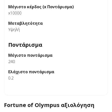
Μέγιστο κέρδος (x Ποντάρισμα)
x10000
Μεταβλητότητα
Υψηλή
Ποντάρισμα
Μέγιστο ποντάρισμα
240
Ελάχιστο ποντάρισμα
0.2
Fortune of Olympus αξιολόγηση