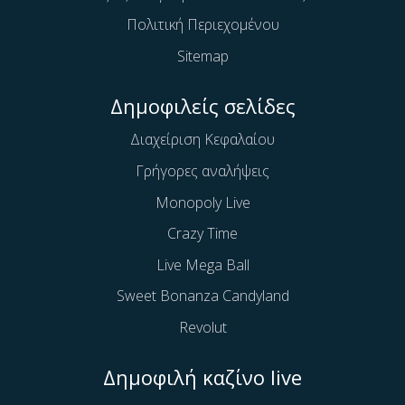
Πολιτική Περιεχομένου
Sitemap
Δημοφιλείς σελίδες
Διαχείριση Κεφαλαίου
Γρήγορες αναλήψεις
Monopoly Live
Crazy Time
Live Mega Ball
Sweet Bonanza Candyland
Revolut
Δημοφιλή καζίνο live