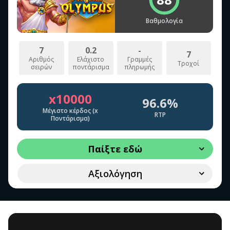
Βαθμολογία
7
0.2
-
7
Αριθμός
Ελάχιστο
Γραμμές
Τροχοί
σειρών
ποντάρισμα
πληρωμής
x10000
96.6%
Μέγιστο κέρδος (x
RTP
Ποντάρισμα)
Παίξτε εδώ
Αξιολόγηση