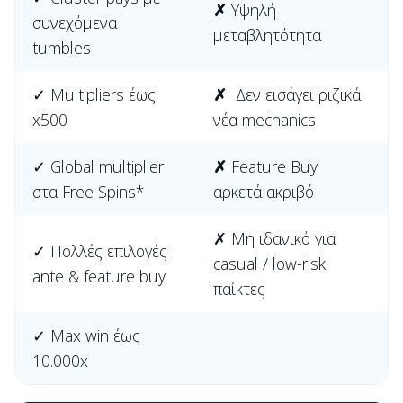
✗
Υψηλή
συνεχόμενα
μεταβλητότητα
tumbles
✓ Multipliers έως
✗
Δεν εισάγει ριζικά
x500
νέα mechanics
✓ Global multiplier
✗
Feature Buy
στα Free Spins*
αρκετά ακριβό
✗ Μη ιδανικό για
✓ Πολλές επιλογές
casual / low-risk
ante & feature buy
παίκτες
✓ Max win έως
10.000x