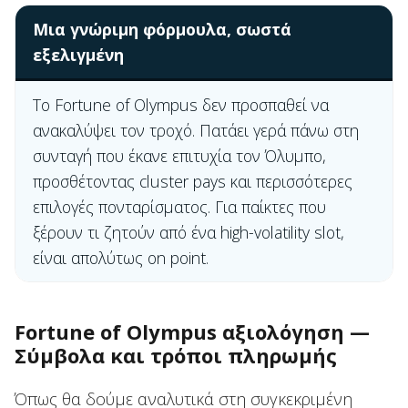
Μια γνώριμη φόρμουλα, σωστά
εξελιγμένη
Το Fortune of Olympus δεν προσπαθεί να
ανακαλύψει τον τροχό. Πατάει γερά πάνω στη
συνταγή που έκανε επιτυχία τον Όλυμπο,
προσθέτοντας cluster pays και περισσότερες
επιλογές πονταρίσματος. Για παίκτες που
ξέρουν τι ζητούν από ένα high-volatility slot,
είναι απολύτως on point.
Fortune of Olympus αξιολόγηση —
Σύμβολα και τρόποι πληρωμής
Όπως θα δούμε αναλυτικά στη συγκεκριμένη