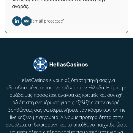
αγοράς.
[email protected]
HellasCasinos είναι η αξιόπιστη πηγή σας για
αδειοδοτημένα online live καζίνο στην Ελλάδα. Η έμπειρη
ομάδα μας προσφέρει αναλυτικές κριτικές και συνεχή,
αξιόπιστη ενημέρωση για τις εξελίξεις στην αγορά,
βοηθώντας σας να εξερευνήσετε τον κόσμο των online
live καζίνο με σιγουριά. Δίνουμε προτεραιότητα στην
ασφάλεια, τη δικαιοσύνη και το υπεύθυνο παιχνίδι, ώστε
να έχετε όλες τις πληροφορίες που χρειάζεστε για να