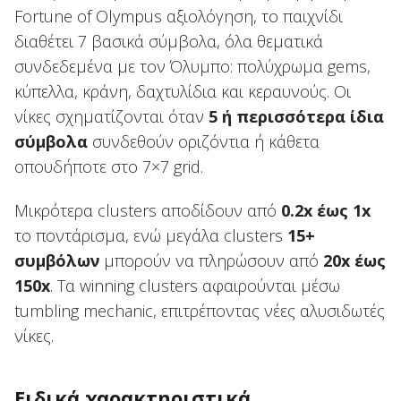
Fortune of Olympus αξιολόγηση, το παιχνίδι
διαθέτει 7 βασικά σύμβολα, όλα θεματικά
συνδεδεμένα με τον Όλυμπο: πολύχρωμα gems,
κύπελλα, κράνη, δαχτυλίδια και κεραυνούς. Οι
νίκες σχηματίζονται όταν
5 ή περισσότερα ίδια
σύμβολα
συνδεθούν οριζόντια ή κάθετα
οπουδήποτε στο 7×7 grid.
Μικρότερα clusters αποδίδουν από
0.2x έως 1x
το ποντάρισμα, ενώ μεγάλα clusters
15+
συμβόλων
μπορούν να πληρώσουν από
20x έως
150x
. Τα winning clusters αφαιρούνται μέσω
tumbling mechanic, επιτρέποντας νέες αλυσιδωτές
νίκες.
Ειδικά χαρακτηριστικά