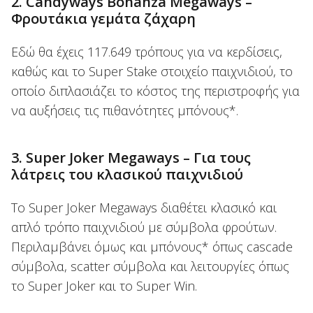
2. Candyways Bonanza Megaways –
Φρουτάκια γεμάτα ζάχαρη
Εδώ θα έχεις 117.649 τρόπους για να κερδίσεις,
καθώς και το Super Stake στοιχείο παιχνιδιού, το
οποίο διπλασιάζει το κόστος της περιστροφής για
να αυξήσεις τις πιθανότητες μπόνους*.
3. Super Joker Megaways – Για τους
λάτρεις του κλασικού παιχνιδιού
Το Super Joker Megaways διαθέτει κλασικό και
απλό τρόπο παιχνιδιού με σύμβολα φρούτων.
Περιλαμβάνει όμως και μπόνους* όπως cascade
σύμβολα, scatter σύμβολα και λειτουργίες όπως
το Super Joker και το Super Win.