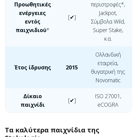
Προωθητικές
περιστροφές*,
ενέργειες
Jackpot,
[✔]
εντός
Σύμβολα Wild,
παιχνιδιού
*
Super Stake,
κ.α.
Ολλανδική
εταιρεία,
Έτος ίδρυσης
2015
θυγατρική της
Novomatic
Δίκαιο
ISO 27001,
[✔]
παιχνίδι
eCOGRA
Τα καλύτερα παιχνίδια της