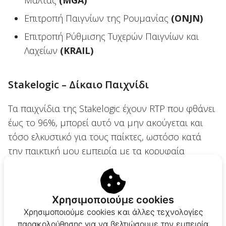
Μάλτας
(MGA)
Επιτροπή Παιγνίων της Ρουμανίας
(ONJN)
Επιτροπή Ρύθμισης Τυχερών Παιγνίων και
Λαχείων
(KRAIL)
Stakelogic – Δίκαιο Παιχνίδι
Τα παιχνίδια της Stakelogic έχουν RTP που φθάνει
έως το 96%, μπορεί αυτό να μην ακούγεται και
τόσο ελκυστικό για τους παίκτες, ωστόσο κατά
την παικτική μου εμπειρία με τα κορυφαία
παιχνίδια του παρόχου, νομίζω πως το RTP θα
έπρεπε να είναι πιο ψηλά.
Χρησιμοποιούμε cookies
Επιπλέον, ο πάροχος συνεργάζεται με την
eCogra
Χρησιμοποιούμε cookies και άλλες τεχνολογίες
που τεστάρει και εγγυάται ότι το παιχνίδι είναι
παρακολούθησης για να βελτιώσουμε την εμπειρία