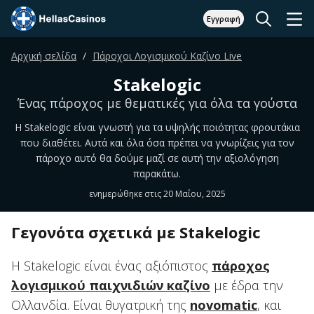
Εγγραφή
Αρχική σελίδα
Πάροχοι Λογισμικού Καζίνο Live
Stakelogic
Ένας πάροχος με θεματικές για όλα τα γούστα
Η Stakelogic είναι γνωστή για τα υψηλής ποιότητας φρουτάκια
που διαθέτει. Αυτά και όλα όσα πρέπει να γνωρίζεις για τον
πάροχο αυτό θα δούμε μαζί σε αυτή την αξιολόγηση
παρακάτω.
ενημερώθηκε στις 20 Μαΐου, 2025
Γεγονότα σχετικά με Stakelogic
Η Stakelogic είναι ένας αξιόπιστος
πάροχος
λογισμικού παιχνιδιών καζίνο
με έδρα την
Ολλανδία. Είναι θυγατρική της
novomatic
, και