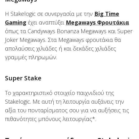
H Stakelogic σε συνεργασία με την
Big Time
Gaming
έχει αναπτύξει
Megaways Φρουτάκια
όπως τα Candyways Bonanza Megaways και Super
Joker Megaways. Στα Megaways φρουτάκια θα
απολαύσεις χιλιάδες ή και δεκάδες χιλιάδες
γραμμές πληρωμών.
Super Stake
Το χαρακτηριστικό στοιχείο παιχνιδιού της
Stakelogic. Με αυτή τη λειτουργία αυξάνεις την
αξία του πονταρίσματος σου για να αυξήσεις τις
πιθανότητες μπόνους λειτουργίας*.