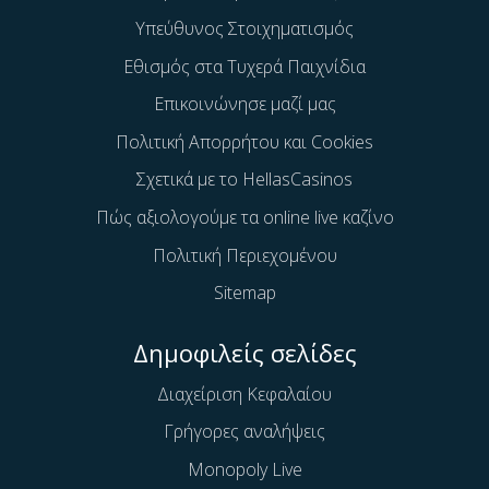
Υπεύθυνος Στοιχηματισμός
Εθισμός στα Τυχερά Παιχνίδια
Επικοινώνησε μαζί μας
Πολιτική Απορρήτου και Cookies
Σχετικά με το HellasCasinos
Πώς αξιολογούμε τα online live καζίνο
Πολιτική Περιεχομένου
Sitemap
Δημοφιλείς σελίδες
Διαχείριση Κεφαλαίου
Γρήγορες αναλήψεις
Monopoly Live