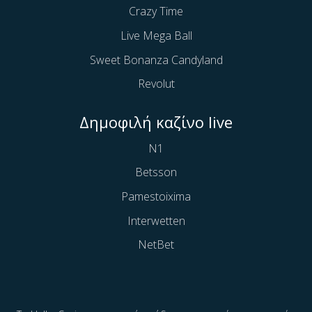
Crazy Time
Live Mega Ball
Sweet Bonanza Candyland
Revolut
Δημοφιλή καζίνο live
N1
Betsson
Pamestoixima
Interwetten
NetBet