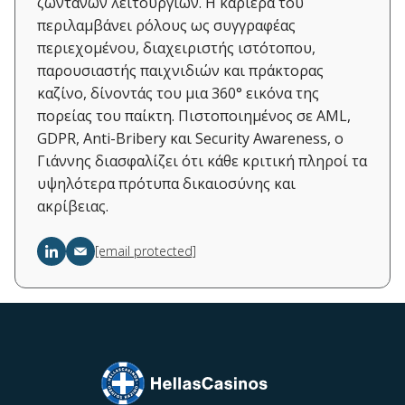
ζωντανών λειτουργιών. Η καριέρα του
περιλαμβάνει ρόλους ως συγγραφέας
περιεχομένου, διαχειριστής ιστότοπου,
παρουσιαστής παιχνιδιών και πράκτορας
καζίνο, δίνοντάς του μια 360° εικόνα της
πορείας του παίκτη. Πιστοποιημένος σε AML,
GDPR, Anti-Bribery και Security Awareness, ο
Γιάννης διασφαλίζει ότι κάθε κριτική πληροί τα
υψηλότερα πρότυπα δικαιοσύνης και
ακρίβειας.
[email protected]