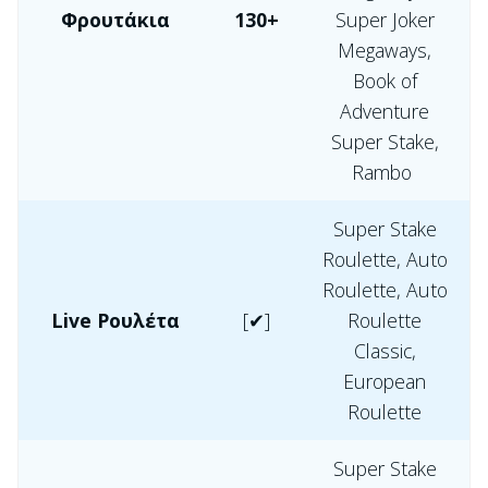
Φρουτάκια
130+
Super Joker
Megaways,
Book of
Adventure
Super Stake,
Rambo
Super Stake
Roulette, Auto
Roulette, Auto
Live Ρουλέτα
[✔]
Roulette
Classic,
European
Roulette
Super Stake