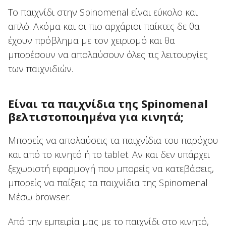
Το παιχνίδι στην Spinomenal είναι εύκολο και
απλό. Ακόμα και οι πιο αρχάριοι παίκτες δε θα
έχουν πρόβλημα με τον χειρισμό και θα
μπορέσουν να απολαύσουν όλες τις λειτουργίες
των παιχνιδιών.
Είναι τα παιχνίδια της Spinomenal
βελτιστοποιημένα για κινητά;
Μπορείς να απολαύσεις τα παιχνίδια του παρόχου
και από το κινητό ή το tablet. Αν και δεν υπάρχει
ξεχωριστή εφαρμογή που μπορείς να κατεβάσεις,
μπορείς να παίξεις τα παιχνίδια της Spinomenal
Μέσω browser.
Από την εμπειρία μας με το παιχνίδι στο κινητό,