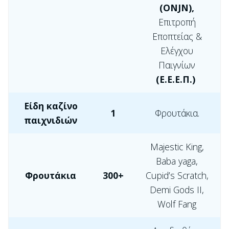
(ONJN),
Επιτροπή
Εποπτείας &
Ελέγχου
Παιγνίων
(Ε.Ε.Ε.Π.)
Είδη καζίνο
1
Φρουτάκια.
παιχνιδιών
Majestic King,
Baba yaga,
Φρουτάκια
300
+
Cupid’s Scratch,
Demi Gods II,
Wolf Fang