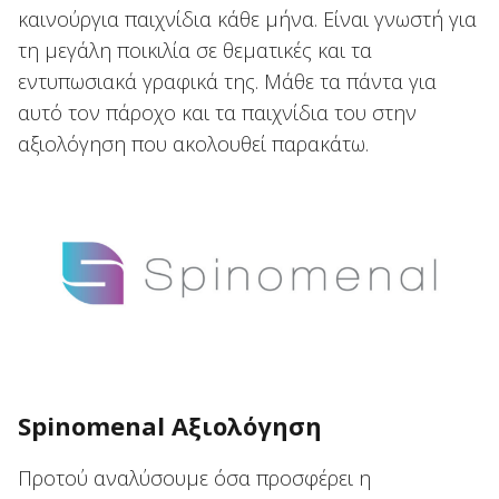
καινούργια παιχνίδια κάθε μήνα. Είναι γνωστή για
τη μεγάλη ποικιλία σε θεματικές και τα
εντυπωσιακά γραφικά της. Μάθε τα πάντα για
αυτό τον πάροχο και τα παιχνίδια του στην
αξιολόγηση που ακολουθεί παρακάτω.
Spinomenal Αξιολόγηση
Προτού αναλύσουμε όσα προσφέρει η