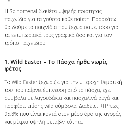
Η Spinomenal διαθέτει υψηλής ποιότητας
παιχνίδια για τα γούστα κάθε παίκτη. Παρακάτω
θα δούμε τα παιχνίδια που ξεχωρίσαμε, τόσο για
τα εντυπωσιακά τους γραφικά όσο και για τον
τρόπο παιχνιδιού.
1. Wild Easter – To Πάσχα ήρθε νωρίς
φέτος
Το Wild Easter ξεχωρίζει για την υπέροχη θεματική
του που παίρνει έμπνευση από το πάσχα, έχει
σύμβολα με λαγουδάκια και πασχαλινά αυγά και
προφέρει επίσης wild σύμβολα. Διαθέτει RTP ‘εως
95,8% που είναι κοντά στον μέσο όρο της αγοράς
και μέτρια-υψηλή μεταβλητότητα.