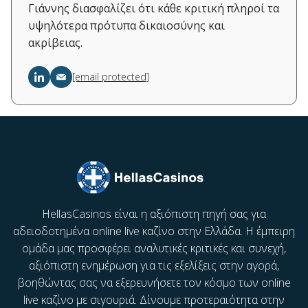
Γιάννης διασφαλίζει ότι κάθε κριτική πληροί τα
υψηλότερα πρότυπα δικαιοσύνης και
ακρίβειας.
[email protected]
HellasCasinos είναι η αξιόπιστη πηγή σας για
αδειοδοτημένα online live καζίνο στην Ελλάδα. Η έμπειρη
ομάδα μας προσφέρει αναλυτικές κριτικές και συνεχή,
αξιόπιστη ενημέρωση για τις εξελίξεις στην αγορά,
βοηθώντας σας να εξερευνήσετε τον κόσμο των online
live καζίνο με σιγουριά. Δίνουμε προτεραιότητα στην