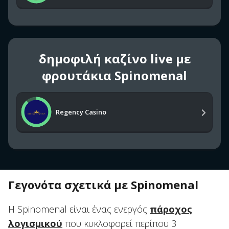
δημοφιλή καζίνο live με
φρουτάκια Spinomenal
Regency Casino
Γεγονότα σχετικά με Spinomenal
H Spinomenal είναι ένας ενεργός
πάροχος
λογισμικού
που κυκλοφορεί περίπου 3