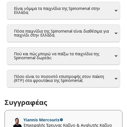
Είναι νόμιμα τα παιχνίδια της Spinomenal στην
Ελλάδα;
Πόσα παιχνίδια της Spinomenal είναι διαθέσιμα για
παιχνίδι στην Ελλάδα;
Πού και πώς μπορώ να παίξω τα παιχνίδια της
Spinomenal δωρεάν;
Πόσο είναι το ποσοστό επιστροφής στον παίκτη
(RTP) στα φρουτάκια της Spinomenal;
Συγγραφέας
Yiannis Mercouris
Επικεφαλής Έρευνας Καζίνο & Αναλυτής Καζίνο