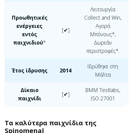
Λειτουργία
Προωθητικές
Collect and Win,
ενέργειες
Αγορά
[✔]
εντός
Μπόνους*,
παιχνιδιού
*
Δωρεάν
περιστροφές*.
Ιδρύθηκε στη
Έτος ίδρυσης
2014
Μάλτα
Δίκαιο
ΒΜΜ Testlabs,
[✔]
παιχνίδι
ISO 27001
Τα καλύτερα παιχνίδια της
Spinomenal