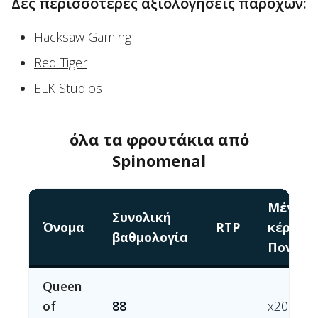
Δες περισσότερες αξιολογήσεις παρόχων:
Hacksaw Gaming
Red Tiger
ELK Studios
όλα τα φρουτάκια από
Spinomenal
Μέγιστ
Συνολική
Όνομα
RTP
κέρδος 
βαθμολογία
Ποντάρ
Queen
of
88
-
x2000