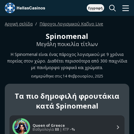
Εγγραφή
Αρχική σελίδα
Πάροχοι Λογισμικού Καζίνο Live
Spinomenal
Μεγάλη ποικιλία τίτλων
H Spinomenal είναι ένας πάροχος λογισμικού με 9 χρόνια
πορείας στον χώρο. Διαθέτει περισσότερα από 300 παιχνίδια
με πανέμορφα γραφικά και χρώματα.
ενημερώθηκε στις 14 Φεβρουαρίου, 2025
Τα πιο δημοφιλή φρουτάκια
κατά Spinomenal
Queen of Greece
Βαθμολογία
88
| RTP
-%