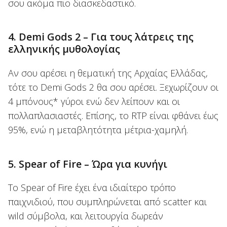
σου ακόμα πιο διασκεδαστικό.
4. Demi Gods 2 – Για τους λάτρεις της
ελληνικής μυθολογίας
Αν σου αρέσει η θεματική της Αρχαίας Ελλάδας,
τότε το Demi Gods 2 θα σου αρέσει. Ξεχωρίζουν οι
4 μπόνους* γύροι ενώ δεν λείπουν και οι
πολλαπλασιαστές. Επίσης, το RTP είναι φθάνει έως
95%, ενώ η μεταβλητότητα μέτρια-χαμηλή.
5. Spear of Fire – Ώρα για κυνήγι
Το Spear of Fire έχει ένα ιδιαίτερο τρόπο
παιχνιδιού, που συμπληρώνεται από scatter και
wild σύμβολα, και λειτουργία δωρεάν