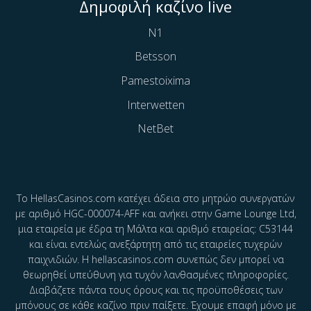
Δημοφιλή καζίνο live
N1
Betsson
Pamestoixima
Interwetten
NetBet
Το HellasCasinos.com κατέχει άδεια στο μητρώο συνεργατών
με αριθμό HGC-000074-AFF και ανήκει στην Game Lounge Ltd,
μια εταιρεία με έδρα τη Μάλτα και αριθμό εταιρείας: C53144
και είναι εντελώς ανεξάρτητη από τις εταιρείες τυχερών
παιχνιδιών. Η hellascasinos.com συνεπώς δεν μπορεί να
θεωρηθεί υπεύθυνη για τυχόν λανθασμένες πληροφορίες.
Διαβάζετε πάντα τους όρους και τις προϋποθέσεις των
μπόνους σε κάθε καζίνο πριν παίξετε. Έχουμε επαφή μόνο με