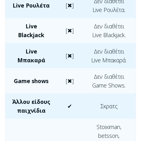
Δεν διαθέτει
Live Ρουλέτα
[✖]
Live Ρουλέτα.
Live
Δεν διαθέτει
[✖]
Blackjack
Live Blackjack.
Live
Δεν διαθέτει
[✖]
Μπακαρά
Live Μπακαρά.
Δεν διαθέτει
Game shows
[✖]
Game Shows.
Άλλου είδους
✔
Σκρατς
παιχνίδια
Stoiximan,
betsson,