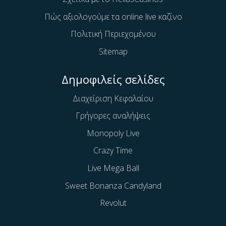
Πώς αξιολογούμε τα online live καζίνο
Πολιτική Περιεχομένου
Sitemap
Δημοφιλείς σελίδες
Διαχείριση Κεφαλαίου
Γρήγορες αναλήψεις
Monopoly Live
Crazy Time
Live Mega Ball
Sweet Bonanza Candyland
Revolut