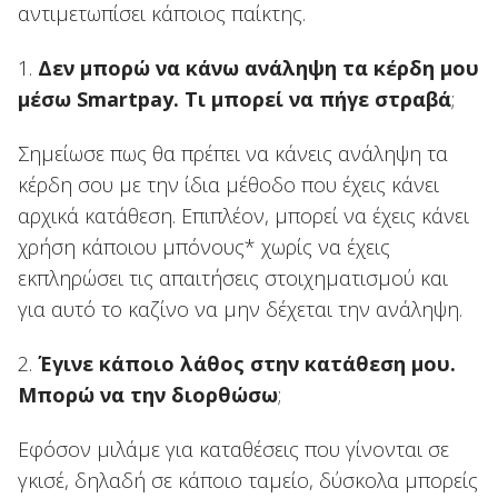
αντιμετωπίσει κάποιος παίκτης.
1.
Δεν μπορώ να κάνω ανάληψη τα κέρδη μου
μέσω Smartpay. Τι μπορεί να πήγε στραβά
;
Σημείωσε πως θα πρέπει να κάνεις ανάληψη τα
κέρδη σου με την ίδια μέθοδο που έχεις κάνει
αρχικά κατάθεση. Επιπλέον, μπορεί να έχεις κάνει
χρήση κάποιου μπόνους* χωρίς να έχεις
εκπληρώσει τις απαιτήσεις στοιχηματισμού και
για αυτό το καζίνο να μην δέχεται την ανάληψη.
2.
Έγινε κάποιο λάθος στην κατάθεση μου.
Μπορώ να την διορθώσω
;
Εφόσον μιλάμε για καταθέσεις που γίνονται σε
γκισέ, δηλαδή σε κάποιο ταμείο, δύσκολα μπορείς