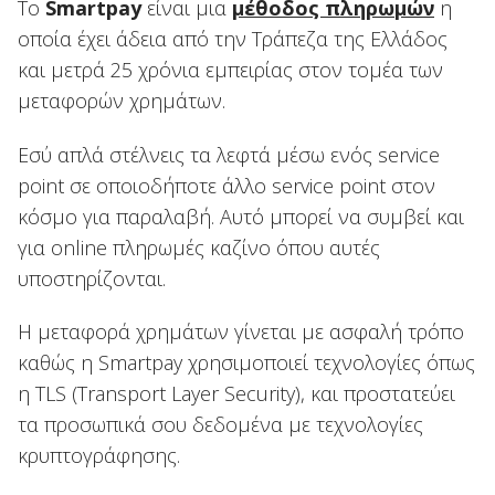
Το
Smartpay
είναι μια
μέθοδος πληρωμών
η
οποία έχει άδεια από την Τράπεζα της Ελλάδος
και μετρά 25 χρόνια εμπειρίας στον τομέα των
μεταφορών χρημάτων.
Εσύ απλά στέλνεις τα λεφτά μέσω ενός service
point σε οποιοδήποτε άλλο service point στον
κόσμο για παραλαβή. Αυτό μπορεί να συμβεί και
για online πληρωμές καζίνο όπου αυτές
υποστηρίζονται.
H μεταφορά χρημάτων γίνεται με ασφαλή τρόπο
καθώς η Smartpay χρησιμοποιεί τεχνολογίες όπως
η TLS (Transport Layer Security), και προστατεύει
τα προσωπικά σου δεδομένα με τεχνολογίες
κρυπτογράφησης.