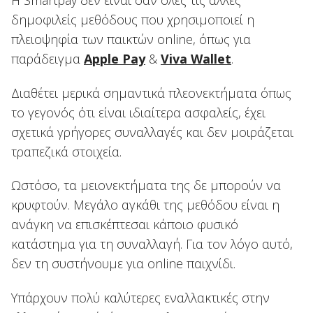
δημοφιλείς μεθόδους που χρησιμοποιεί η
πλειοψηφία των παικτών online, όπως για
παράδειγμα
Apple Pay
&
Viva Wallet
.
Διαθέτει μερικά σημαντικά πλεονεκτήματα όπως
το γεγονός ότι είναι ιδιαίτερα ασφαλείς, έχει
σχετικά γρήγορες συναλλαγές και δεν μοιράζεται
τραπεζικά στοιχεία.
Ωστόσο, τα μειονεκτήματα της δε μπορούν να
κρυφτούν. Μεγάλο αγκάθι της μεθόδου είναι η
ανάγκη να επισκέπτεσαι κάποιο φυσικό
κατάστημα για τη συναλλαγή. Για τον λόγο αυτό,
δεν τη συστήνουμε για online παιχνίδι.
Υπάρχουν πολύ καλύτερες εναλλακτικές στην