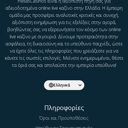
HellasCasinos είναι η αξιόπιστη πηγή σας για
αδειοδοτημένα online live καζίνο στην Ελλάδα. Η έμπειρη
ομάδα μας προσφέρει αναλυτικές κριτικές και συνεχή,
αξιόπιστη ενημέρωση για τις εξελίξεις στην αγορά,
βοηθώντας σας να εξερευνήσετε τον κόσμο των online
live καζίνο με σιγουριά. Δίνουμε προτεραιότητα στην
ασφάλεια, τη δικαιοσύνη και το υπεύθυνο παιχνίδι, ώστε
να έχετε όλες τις πληροφορίες που χρειάζεστε για να
κάνετε τις σωστές επιλογές. Μείνετε ενημερωμένοι, θέστε
τα όριά σας και απολαύστε την εμπειρία υπεύθυνα!
Ελληνκά
Πληροφορίες
Όροι και Προϋποθέσεις