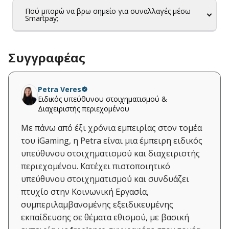
Πού μπορώ να βρω σημείο για συναλλαγές μέσω
Smartpay;
Συγγραφέας
Petra Veres
Ειδικός υπεύθυνου στοιχηματισμού &
Διαχειριστής περιεχομένου
Με πάνω από έξι χρόνια εμπειρίας στον τομέα
του iGaming, η Petra είναι μια έμπειρη ειδικός
υπεύθυνου στοιχηματισμού και διαχειριστής
περιεχομένου. Κατέχει πιστοποιητικό
υπεύθυνου στοιχηματισμού και συνδυάζει
πτυχίο στην Κοινωνική Εργασία,
συμπεριλαμβανομένης εξειδικευμένης
εκπαίδευσης σε θέματα εθισμού, με βασική