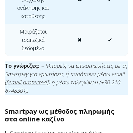
ανάληψης και
κατάθεσης
Μοιράζεται
τραπεζικά
✖
✔
δεδομένα
Το γνώριζες;
– Μπορείς να επικοινωνήσεις με τη
Smartpay για ερωτήσεις ή παράπονα μέσω email
(
[email protected]
) ή μέσω τηλεφώνου (+30 210
6748301)
.
Smartpay ως μέθοδος πληρωμής
στα online καζίνο
Η Smartpay δεν είναι σαν όλες τις άλλες