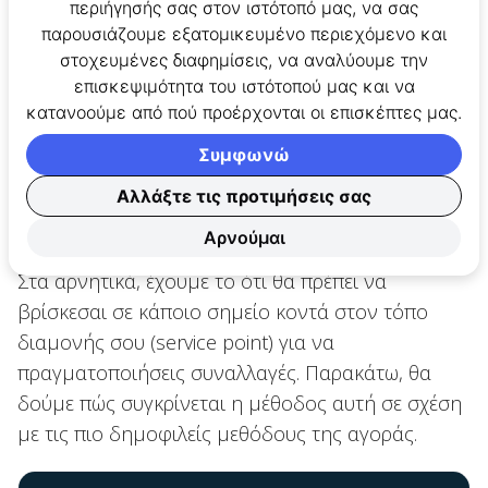
περιήγησής σας στον ιστότοπό μας, να σας
παρουσιάζουμε εξατομικευμένο περιεχόμενο και
Η Smartpay δεν είναι για την πλειοψηφία των
στοχευμένες διαφημίσεις, να αναλύουμε την
παικτών. Είναι μια ιδιαίτερη μέθοδος με αρκετά
επισκεψιμότητα του ιστότοπού μας και να
μειονεκτήματα σε σχέση με άλλες μεθόδους. Στα
κατανοούμε από πού προέρχονται οι επισκέπτες μας.
θετικά μπορούμε να συμπεριλάβουμε ότι δεν
Συμφωνώ
μοιράζεσαι τραπεζικά στοιχεία και η μεταφορά
των χρημάτων σου γίνεται με απόλυτη ασφάλεια
Αλλάξτε τις προτιμήσεις σας
και σχετικά γρήγορα.
Αρνούμαι
Στα αρνητικά, έχουμε το ότι θα πρέπει να
βρίσκεσαι σε κάποιο σημείο κοντά στον τόπο
διαμονής σου (service point) για να
πραγματοποιήσεις συναλλαγές. Παρακάτω, θα
δούμε πώς συγκρίνεται η μέθοδος αυτή σε σχέση
με τις πιο δημοφιλείς μεθόδους της αγοράς.