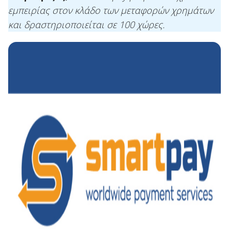
εμπειρίας στον κλάδο των μεταφορών χρημάτων
και δραστηριοποιείται σε 100 χώρες.