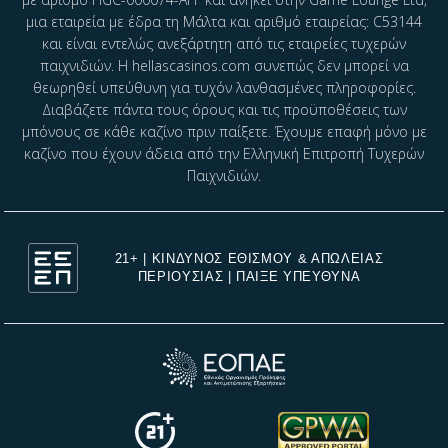
μια εταιρεία με έδρα τη Μάλτα και αριθμό εταιρείας: C53144
και είναι εντελώς ανεξάρτητη από τις εταιρείες τυχερών
παιχνιδιών. Η hellascasinos.com συνεπώς δεν μπορεί να
θεωρηθεί υπεύθυνη για τυχόν λανθασμένες πληροφορίες.
Διαβάζετε πάντα τους όρους και τις προϋποθέσεις των
μπόνους σε κάθε καζίνο πριν παίξετε. Έχουμε επαφή μόνο με
καζίνο που έχουν άδεια από την Ελληνική Επιτροπή Τυχερών
Παιχνιδιών.
21+ | ΚΙΝΔΥΝΟΣ ΕΘΙΣΜΟΥ & ΑΠΩΛΕΙΑΣ
ΠΕΡΙΟΥΣΙΑΣ | ΠΑΙΞΕ ΥΠΕΥΘΥΝΑ