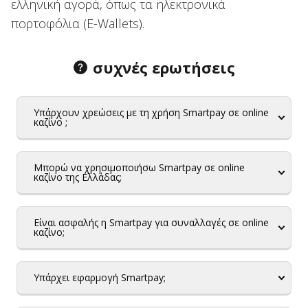
ελληνική αγορά, όπως τα ηλεκτρονικά
πορτοφόλια (E-Wallets).
συχνές ερωτήσεις
Υπάρχουν χρεώσεις με τη χρήση Smartpay σε online
καζίνο ;
Μπορώ να χρησιμοποιήσω Smartpay σε online
καζίνο της Ελλάδας;
Είναι ασφαλής η Smartpay για συναλλαγές σε online
καζίνο;
Υπάρχει εφαρμογή Smartpay;