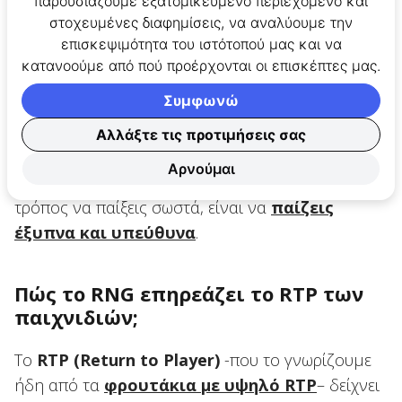
RNG.
παρουσιάζουμε εξατομικευμένο περιεχόμενο και
στοχευμένες διαφημίσεις, να αναλύουμε την
επισκεψιμότητα του ιστότοπού μας και να
Μπορείς να «νικήσεις» το RNG;
κατανοούμε από πού προέρχονται οι επισκέπτες μας.
Συμφωνώ
Όχι, και αυτή είναι η μαγεία του. Το RNG είναι
φτιαγμένο έτσι ώστε να μην επαναλαμβάνεται, να
Αλλάξτε τις προτιμήσεις σας
μη μαθαίνει από προηγούμενες κινήσεις και ως εκ
Αρνούμαι
τούτου να μην μπορεί να προβλεφθεί. Ο μόνος
τρόπος να παίξεις σωστά, είναι να
παίζεις
έξυπνα και υπεύθυνα
.
Πώς το RNG επηρεάζει το RTP των
παιχνιδιών;
Το
RTP (Return to Player)
-που το γνωρίζουμε
ήδη από τα
φρουτάκια με υψηλό RTP
– δείχνει