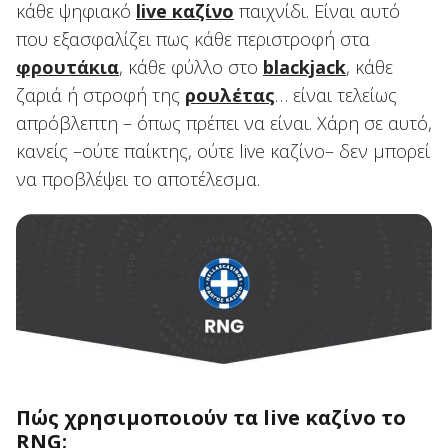
κάθε ψηφιακό
live καζίνο
παιχνίδι. Είναι αυτό
που εξασφαλίζει πως κάθε περιστροφή στα
φρουτάκια
, κάθε φύλλο στο
blackjack
, κάθε
ζαριά ή στροφή της
ρουλέτας
… είναι τελείως
απρόβλεπτη – όπως πρέπει να είναι. Χάρη σε αυτό,
κανείς –ούτε παίκτης, ούτε live καζίνο– δεν μπορεί
να προβλέψει το αποτέλεσμα.
Πώς χρησιμοποιούν τα live καζίνο το
RNG;