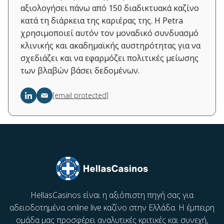
αξιολογήσει πάνω από 150 διαδικτυακά καζίνο
κατά τη διάρκεια της καριέρας της. Η Petra
χρησιμοποιεί αυτόν τον μοναδικό συνδυασμό
κλινικής και ακαδημαϊκής αυστηρότητας για να
σχεδιάζει και να εφαρμόζει πολιτικές μείωσης
των βλαβών βάσει δεδομένων.
[email protected]
HellasCasinos είναι η αξιόπιστη πηγή σας για
αδειοδοτημένα online live καζίνο στην Ελλάδα. Η έμπειρη
ομάδα μας προσφέρει αναλυτικές κριτικές και συνεχή,