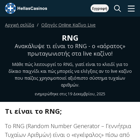
Εγγραφή
Αρχική σελίδα
Οδηγός Online Καζίνο Live
RNG
Ανακάλυψε τι είναι το RNG - ο «αόρατος»
πρωταγωνιστής στα live καζίνο!
Μάθε πώς λειτουργεί το RNG, γιατί είναι το κλειδί για το
δίκαιο παιχνίδι και πώς μπορείς να ελέγξεις αν το live καζίνο
που παίζεις χρησιμοποιεί αξιόπιστο σύστημα τυχαίων
αριθμών.
ενημερώθηκε στις 19 Δεκεμβρίου, 2025
Τι είναι το RNG;
Το RNG (Random Number Generator – Γεννήτρια
Τυχαίων Αριθμών) είναι ο «εγκέφαλος» πίσω από