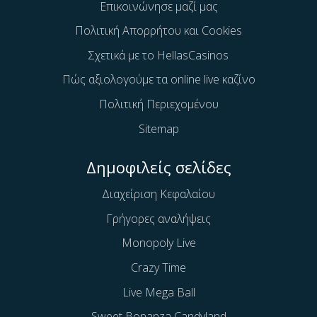
Επικοινώνησε μαζί μας
Πολιτική Απορρήτου και Cookies
Σχετικά με το HellasCasinos
Πώς αξιολογούμε τα online live καζίνο
Πολιτική Περιεχομένου
Sitemap
Δημοφιλείς σελίδες
Διαχείριση Κεφαλαίου
Γρήγορες αναλήψεις
Monopoly Live
Crazy Time
Live Mega Ball
Sweet Bonanza Candyland