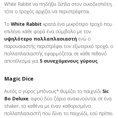
White Rabbit να πηδήξει δίπλα στον οικοδεσπότη,
τότε ο τροχός αρχίζει να περιστρέφεται.
Το
White Rabbit
κρατά ένα μικρότερο τροχό που
επιλέγει κάθε φορά ένα σύμβολο με τον
υψηλότερο
πολλαπλασιαστή
ενώ ο
παρουσιαστής περιστρέφει τον εξωτερικό τροχό, ο
πολλαπλασιαστής εφαρμόζεται σε κάθε πιθανό
αποτέλεσμα για
5 συνεχόμενους γύρους
.
Magic Dice
Αυτός ο γύρος μπόνους* θυμίζει το παιχνίδι
Sic
Bo Deluxe
, αφού δύο ζάρια ανακινούνται σε ένα
shaker, το καθένα με έναν καθορισμένο
πολλαπλασιαστή που δίνει το παιχνίδι, εσύ πρέπει