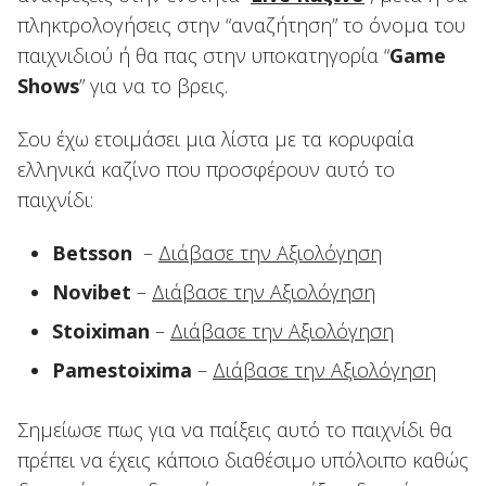
πληκτρολογήσεις στην “αναζήτηση” το όνομα του
παιχνιδιού ή θα πας στην υποκατηγορία “
Game
Shows
” για να το βρεις.
Σου έχω ετοιμάσει μια λίστα με τα κορυφαία
ελληνικά καζίνο που προσφέρουν αυτό το
παιχνίδι:
Betsson
–
Διάβασε την Αξιολόγηση
Novibet
–
Διάβασε την Αξιολόγηση
Stoiximan
–
Διάβασε την Αξιολόγηση
Pamestoixima
–
Διάβασε την Αξιολόγηση
Σημείωσε πως για να παίξεις αυτό το παιχνίδι θα
πρέπει να έχεις κάποιο διαθέσιμο υπόλοιπο καθώς