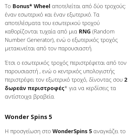
Το
Bonus* Wheel
αποτελείται από δύο τροχούς:
έναν εσωτερικό και έναν εξωτερικό. Τα
αποτελέσματα του εσωτερικού τροχού
καθορίζονται τυχαία από μια
RNG
(Random
Number Generator), ενώ ο εξωτερικός τροχός
μετακινείται από τον παρουσιαστή.
Έτσι ο εσωτερικός τροχός περιστρέφεται από τον
παρουσιαστή , ενώ ο κεντρικός υπολογιστής
περιστρέφει τον εξωτερικό τροχό, δίνοντας σου
2
δωρεάν περιστροφές
* για να κερδίσεις τα
αντίστοιχα βραβεία.
Wonder Spins 5
Η προσγείωση στο
WonderSpins 5
αναγκάζει το