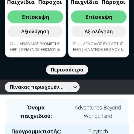
Παιχνίδια
Πάροχοι
Παιχνίδια
Πάροχοι
τις αναλήψεις και τους
γενικούς κανόνες παιχνιδιού.
Για περισσότερες
Επίσκεψη
Επίσκεψη
λεπτομέρειες, μπορείτε να
επισκεφτείτε την αναλυτική
σελίδα των όρων στην
Αξιολόγηση
Αξιολόγηση
ιστοσελίδα της bet365. |
Ισχύουν όροι και
21+ | ΑΡΜΟΔΙΟΣ ΡΥΘΜΙΣΤΗΣ
21+ | ΑΡΜΟΔΙΟΣ ΡΥΘΜΙΣΤΗΣ
προϋποθέσεις
ΕΕΕΠ | ΚΙΝΔΥΝΟΣ ΕΘΙΣΜΟΥ &
ΕΕΕΠ | ΚΙΝΔΥΝΟΣ ΕΘΙΣΜΟΥ &
ΑΠΩΛΕΙΑΣ ΠΕΡΙΟΥΣΙΑΣ |
ΑΠΩΛΕΙΑΣ ΠΕΡΙΟΥΣΙΑΣ |
ΓΡΑΜΜΗ ΒΟΗΘΕΙΑΣ ΕΟΠΑΕ:
ΓΡΑΜΜΗ ΒΟΗΘΕΙΑΣ ΕΟΠΑΕ:
1114 | ΠΑΙΞΕ ΥΠΕΥΘΥΝΑ & ΜΕ
1114 | ΠΑΙΞΕ ΥΠΕΥΘΥΝΑ & ΜΕ
Περισσότερα
ΑΣΦΑΛΕΙΑ | |
Eopae.gr
|
ΑΣΦΑΛΕΙΑ | |
Eopae.gr
|
Ισχύουν όροι και
Ισχύουν όροι και
προϋποθέσεις
προϋποθέσεις
Πίνακας περιεχομένων
Όνομα
Adventures Beyond
παιχνιδιού:
Wonderland
Προγραμματιστής:
Playtech