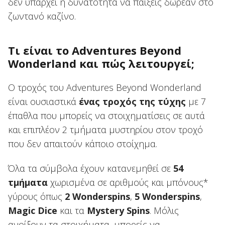
δεν υπάρχει η δυνατότητα να παίξεις δωρεάν στο
ζωντανό καζίνο.
Τι είναι το Adventures Beyond
Wonderland και πώς λειτουργεί;
Ο τροχός του Adventures Beyond Wonderland
είναι ουσιαστικά
ένας τροχός της τύχης
με 7
έπαθλα που μπορείς να στοιχηματίσεις σε αυτά
και επιπλέον 2 τμήματα μυστηρίου στον τροχό
που δεν απαιτούν κάποιο στοίχημα.
Όλα τα σύμβολα έχουν κατανεμηθεί σε
54
τμήματα
χωρισμένα σε αριθμούς και μπόνους*
γύρους όπως
2 Wonderspins
,
5 Wonderspins
,
Magic Dice
και τα
Mystery Spins
. Μόλις
ανοίξουν τα στοιχήματα, μπορείς να