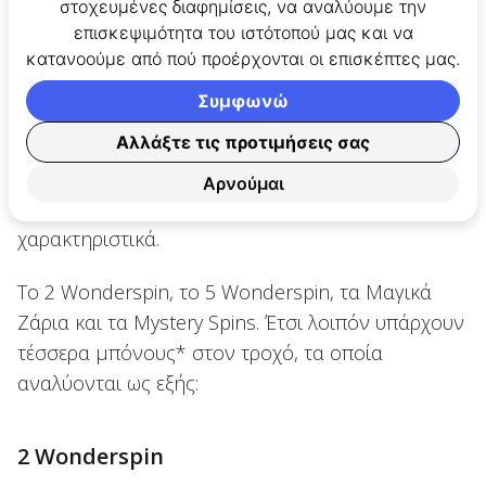
στοχευμένες διαφημίσεις, να αναλύουμε την
Τουλάχιστον διατηρεί και αναπαράγει τα “πνευματικά της δικαιώματα” η
Playtech
επισκεψιμότητα του ιστότοπού μας και να
κατανοούμε από πού προέρχονται οι επισκέπτες μας.
Ειδικά χαρακτηριστικά
Συμφωνώ
Αλλάξτε τις προτιμήσεις σας
Ο τροχός της τύχης Adventures Beyond
Wonderland σoυ προσφέρει τέσσερις σημαντικές
Αρνούμαι
λειτουργίες μπόνους* με μοναδικά
χαρακτηριστικά.
Το 2 Wonderspin, το 5 Wonderspin, τα Μαγικά
Ζάρια και τα Mystery Spins. Έτσι λοιπόν υπάρχουν
τέσσερα μπόνους* στον τροχό, τα οποία
αναλύονται ως εξής:
2 Wonderspin