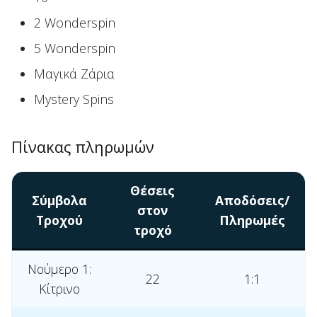
2 Wonderspin
5 Wonderspin
Μαγικά Ζάρια
Mystery Spins
Πίνακας πληρωμών
Θέσεις
Σύμβολα
Αποδόσεις/
στον
Τροχού
Πληρωμές
τροχό
Νούμερο 1:
22
1:1
Κίτρινο