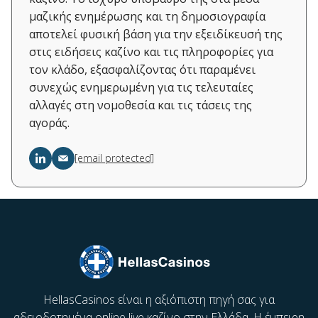
μαζικής ενημέρωσης και τη δημοσιογραφία
αποτελεί φυσική βάση για την εξειδίκευσή της
στις ειδήσεις καζίνο και τις πληροφορίες για
τον κλάδο, εξασφαλίζοντας ότι παραμένει
συνεχώς ενημερωμένη για τις τελευταίες
αλλαγές στη νομοθεσία και τις τάσεις της
αγοράς.
[email protected]
HellasCasinos είναι η αξιόπιστη πηγή σας για
αδειοδοτημένα online live καζίνο στην Ελλάδα. Η έμπειρη