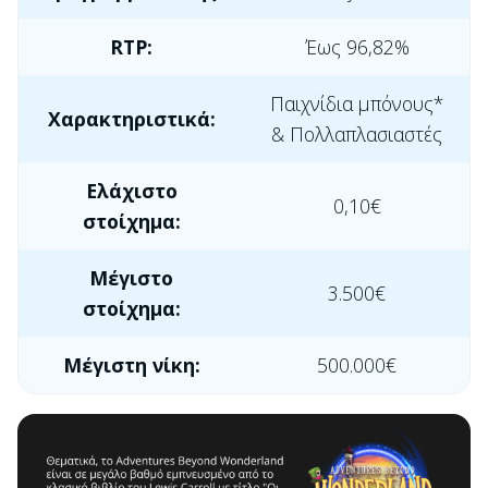
RTP:
Έως 96,82%
Παιχνίδια μπόνους*
Χαρακτηριστικά:
& Πολλαπλασιαστές
Ελάχιστο
0,10€
στοίχημα:
Μέγιστο
3.500€
στοίχημα:
Μέγιστη νίκη:
500.000€