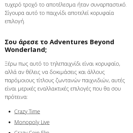
τυχερό τροχό το αποτέλεσμα ήταν συναρπαστικό.
Σίγουρα αυτό το παιχνίδι αποτελεί κορυφαία
επιλογή.
Σου άρεσε το Adventures Beyond
Wonderland;
Ξέρω πως αυτό το τηλεπαιχνίδι είναι κορυφαίο,
αλλά αν θέλεις να δοκιμάσεις και άλλους
παρόμοιους τίτλους ζωντανών παιχνιδιών, αυτές
είναι μερικές εναλλακτικές επιλογές που θα σου
πρότεινα:
Crazy Time
Monopoly Live
Crazy Coin Flip