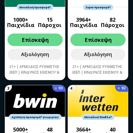
Μοναδική προσφορά*
Super προσφορά*
1000+
15
3964+
82
Παιχνίδια
Πάροχοι
Παιχνίδια
Πάροχοι
Επίσκεψη
Επίσκεψη
Αξιολόγηση
Αξιολόγηση
21+ | ΑΡΜΟΔΙΟΣ ΡΥΘΜΙΣΤΗΣ
21+ | ΑΡΜΟΔΙΟΣ ΡΥΘΜΙΣΤΗΣ
ΕΕΕΠ | ΚΙΝΔΥΝΟΣ ΕΘΙΣΜΟΥ &
ΕΕΕΠ | ΚΙΝΔΥΝΟΣ ΕΘΙΣΜΟΥ &
ΑΠΩΛΕΙΑΣ ΠΕΡΙΟΥΣΙΑΣ |
ΑΠΩΛΕΙΑΣ ΠΕΡΙΟΥΣΙΑΣ |
ΓΡΑΜΜΗ ΒΟΗΘΕΙΑΣ ΕΟΠΑΕ:
ΓΡΑΜΜΗ ΒΟΗΘΕΙΑΣ ΕΟΠΑΕ:
93
92
3
4
1114 | ΠΑΙΞΕ ΥΠΕΥΘΥΝΑ & ΜΕ
1114 | ΠΑΙΞΕ ΥΠΕΥΘΥΝΑ & ΜΕ
ΑΣΦΑΛΕΙΑ | |
Eopae.gr
| Η
ΑΣΦΑΛΕΙΑ | |
Eopae.gr
|
σελίδα των όρων και
Ισχύουν όροι και
προϋποθέσεων είναι άριστα
προϋποθέσεις
οργανωμένη και παρέχει
σαφείς πληροφορίες σχετικά
Αχτύπητη προσφορά* γνωριμίας!
Μοναδικά Έπαθλα*
με τη διαχείριση ενός
5000+
48
3664+
40
λογαριασμού, τις πληρωμές,