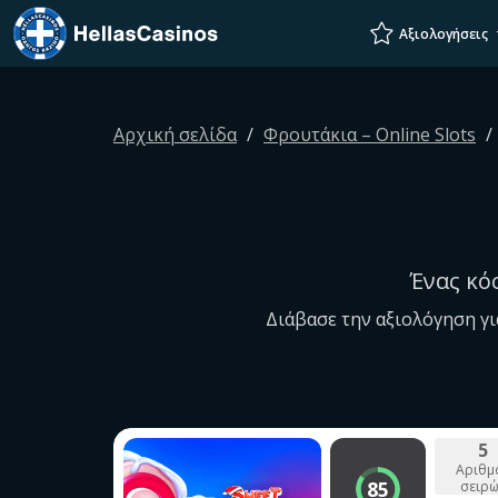
Αξιολογήσεις
Αρχική σελίδα
Φρουτάκια – Online Slots
Ένας κό
Διάβασε την αξιολόγηση γι
5
Αριθμ
85
σειρ