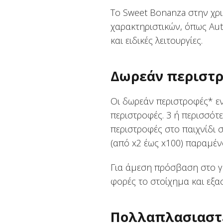
Το Sweet Bonanza στην χρι
χαρακτηριστικών, όπως Aut
και ειδικές λειτουργίες.
Δωρεάν περιστ
Οι δωρεάν περιστροφές* ε
περιστροφές. 3 ή περισσότ
περιστροφές στο παιχνίδι
(από x2 έως x100) παραμέν
Για άμεση πρόσβαση στο γ
φορές το στοίχημα και εξα
Πολλαπλασιαστ