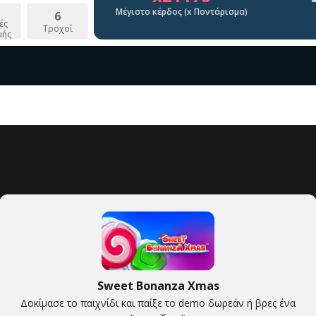
Μέγιστο κέρδος (x Ποντάρισμα)
6
ές
Τροχοί
μής
Sweet Bonanza Xmas
Δοκίμασε το παιχνίδι και παίξε το demo δωρεάν ή βρες ένα