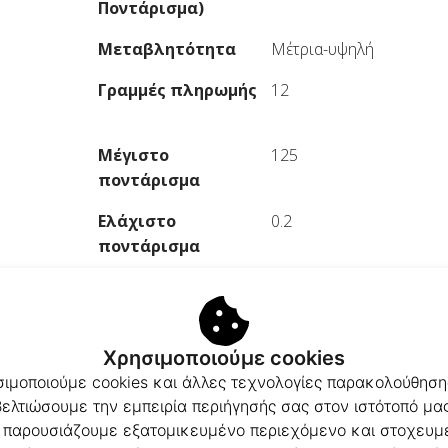
Ποντάρισμα)
Μεταβλητότητα
Μέτρια-υψηλή
Γραμμές πληρωμής
12
Μέγιστο
125
ποντάρισμα
Ελάχιστο
0.2
ποντάρισμα
Χρησιμοποιούμε cookies
 Xmas αξιολόγηση
ιμοποιούμε cookies και άλλες τεχνολογίες παρακολούθηση
βελτιώσουμε την εμπειρία περιήγησής σας στον ιστότοπό μας
 παρουσιάζουμε εξατομικευμένο περιεχόμενο και στοχευμ
as έκδοση συνδυάζει τα ζαχαρωτά και τα φρούτα με 