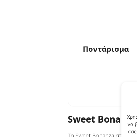
Ποντάρισμα
Sweet Bonanza
Χρησ
να 
σας
Το Sweet Bonanza στην Xm