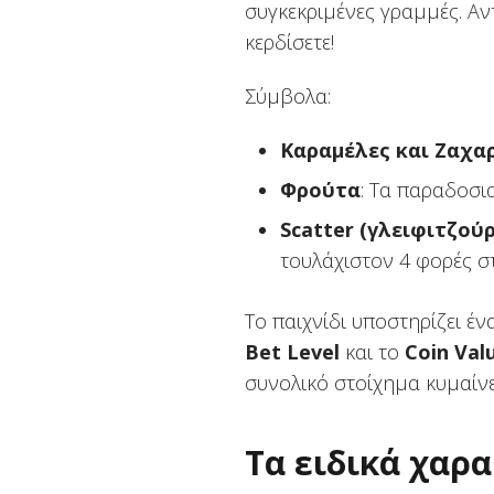
συγκεκριμένες γραμμές. Αν
κερδίσετε!
Σύμβολα:
Καραμέλες και Ζαχα
Φρούτα
: Τα παραδοσια
Scatter
(γλειφιτζούρ
τουλάχιστον 4 φορές σ
Το παιχνίδι υποστηρίζει έ
Bet Level
και το
Coin Val
συνολικό στοίχημα κυμαίν
Τα ειδικά χαρ