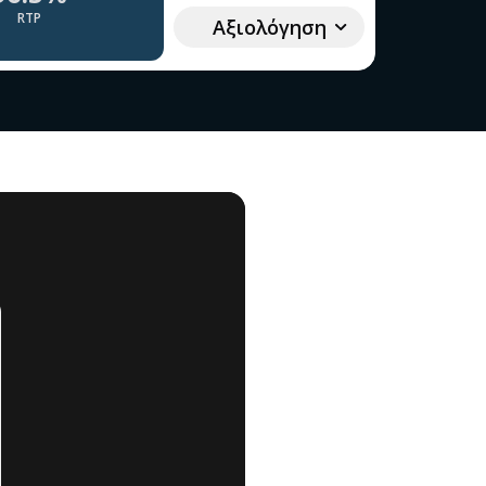
RTP
Αξιολόγηση