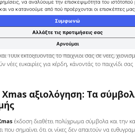
φημίσεις, να αναλύουμε την επισκεψιμότητα του ιστότοπού
ροντας στους παίκτες μια συναρπαστική εμπειρία γεμ
και να κατανοούμε από πού προέρχονται οι επισκέπτες μας
 Αν είστε λάτρεις των παιχνιδιών με φρουτάκια και α
Συμφωνώ
οση του δημοφιλούς Sweet Bonanza από την
Pra
Αλλάξτε τις προτιμήσεις σας
Αρνούμαι
χεται με την λειτουργία των
Δωρεάν Περιστροφών
*
ι 100x εκτοξεύοντας το παιχνίδι σας σε νέες, χιονισ
ν νέες ευκαιρίες για κέρδη, κάνοντάς το παιχνίδι σα
 Xmas αξιολόγηση: Τα σύμβολα
μής
Xmas
έκδοση διαθέτει πολύχρωμα σύμβολα και την κα
 που σημαίνει ότι οι νίκες δεν απαιτούν να ευθυγρ