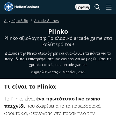
Εγγραφή
Αρχική σελίδα
Arcade Games
Plinko
Plinko αξιολόγηση: Το κλασικό arcade game στα
καλύτερά του!
Διάβασε την Plinko αξιολόγηση και ανακάλυψε τα πάντα για το
παιχνίδι που επιστρέφει στα live casinos για να μας θυμίσει τις
χρυσές εποχές των arcade games!
ενημερώθηκε στις 21 Μαρτίου, 2025
Τι είναι το Plinko;
Το Plinko είναι
ένα πρωτότυπο live casino
παιχνίδι
που διαφέρει από τα παραδοσιακά
φρουτάκια, φέρνοντας στο προσκήνιο την