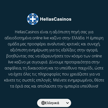
HellasCasinos είναι η αξιόπιστη πηγή σας για
αδειοδοτημένα online live καζίνο στην Ελλάδα. Η έμπειρη
ομάδα μας προσφέρει αναλυτικές κριτικές και συνεχή,
αξιόπιστη ενημέρωση για τις εξελίξεις στην αγορά,
βοηθώντας σας να εξερευνήσετε τον κόσμο των online
live καζίνο με σιγουριά. Δίνουμε προτεραιότητα στην
ασφάλεια, τη δικαιοσύνη και το υπεύθυνο παιχνίδι, ώστε
να έχετε όλες τις πληροφορίες που χρειάζεστε για να
κάνετε τις σωστές επιλογές. Μείνετε ενημερωμένοι, θέστε
τα όριά σας και απολαύστε την εμπειρία υπεύθυνα!
Ελληνκά