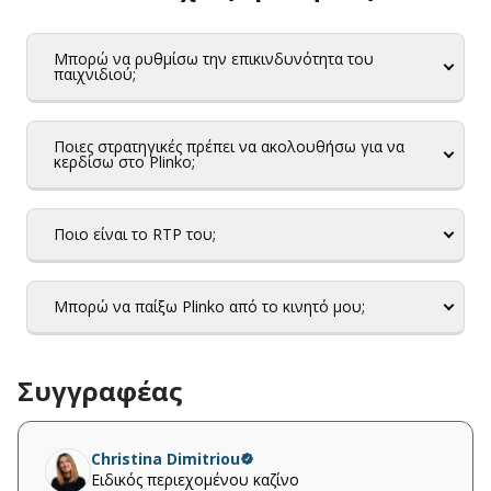
Μπορώ να ρυθμίσω την επικινδυνότητα του
παιχνιδιού;
Ποιες στρατηγικές πρέπει να ακολουθήσω για να
κερδίσω στο Plinko;
Ποιο είναι το RTP του;
Μπορώ να παίξω Plinko από το κινητό μου;
Συγγραφέας
Christina Dimitriou
Ειδικός περιεχομένου καζίνο