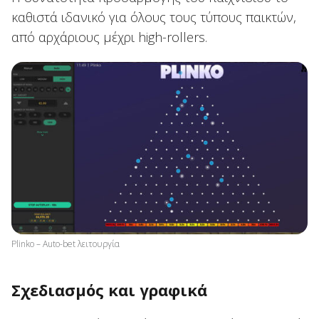
καθιστά ιδανικό για όλους τους τύπους παικτών,
από αρχάριους μέχρι high-rollers.
Plinko – Auto-bet λειτουργία
Σχεδιασμός και γραφικά