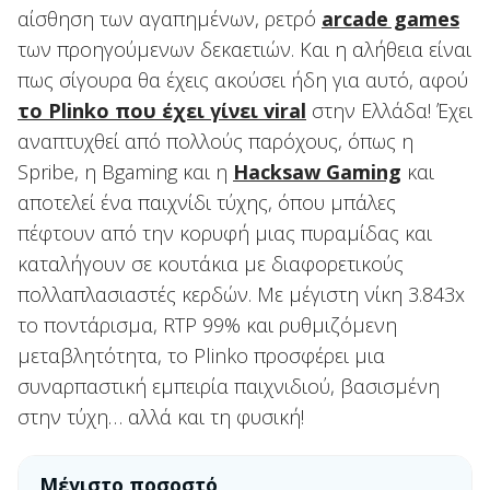
αίσθηση των αγαπημένων, ρετρό
arcade games
των προηγούμενων δεκαετιών. Και η αλήθεια είναι
πως σίγουρα θα έχεις ακούσει ήδη για αυτό, αφού
το Plinko που έχει γίνει viral
στην Ελλάδα! Έχει
αναπτυχθεί από πολλούς παρόχους, όπως η
Spribe, η Bgaming και η
Hacksaw Gaming
και
αποτελεί ένα παιχνίδι τύχης, όπου μπάλες
πέφτουν από την κορυφή μιας πυραμίδας και
καταλήγουν σε κουτάκια με διαφορετικούς
πολλαπλασιαστές κερδών. Με μέγιστη νίκη 3.843x
το ποντάρισμα, RTP 99% και ρυθμιζόμενη
μεταβλητότητα, το Plinko προσφέρει μια
συναρπαστική εμπειρία παιχνιδιού, βασισμένη
στην τύχη… αλλά και τη φυσική!
Μέγιστο ποσοστό