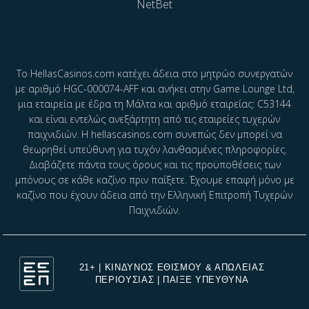
NetBet
Το HellasCasinos.com κατέχει άδεια στο μητρώο συνεργατών
με αριθμό HGC-000074-AFF και ανήκει στην Game Lounge Ltd,
μια εταιρεία με έδρα τη Μάλτα και αριθμό εταιρείας: C53144
και είναι εντελώς ανεξάρτητη από τις εταιρείες τυχερών
παιχνιδιών. Η hellascasinos.com συνεπώς δεν μπορεί να
θεωρηθεί υπεύθυνη για τυχόν λανθασμένες πληροφορίες.
Διαβάζετε πάντα τους όρους και τις προϋποθέσεις των
μπόνους σε κάθε καζίνο πριν παίξετε. Έχουμε επαφή μόνο με
καζίνο που έχουν άδεια από την Ελληνική Επιτροπή Τυχερών
Παιχνιδιών.
21+ | ΚΙΝΔΥΝΟΣ ΕΘΙΣΜΟΥ & ΑΠΩΛΕΙΑΣ
ΠΕΡΙΟΥΣΙΑΣ | ΠΑΙΞΕ ΥΠΕΥΘΥΝΑ