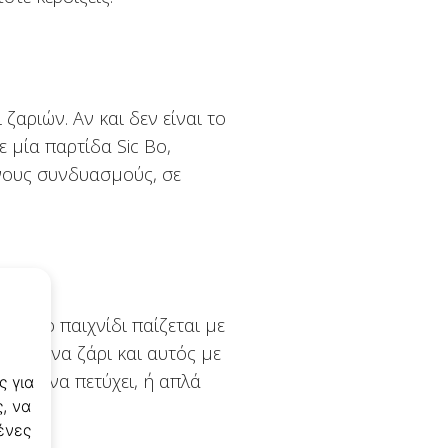
 ζαριών. Αν και δεν είναι το
ε μία παρτίδα Sic Bo,
ένους συνδυασμούς, σε
να. Το παιχνίδι παίζεται με
νουν ένα ζάρι και αυτός με
θέλει να πετύχει, ή απλά
ς για
, να
ένες