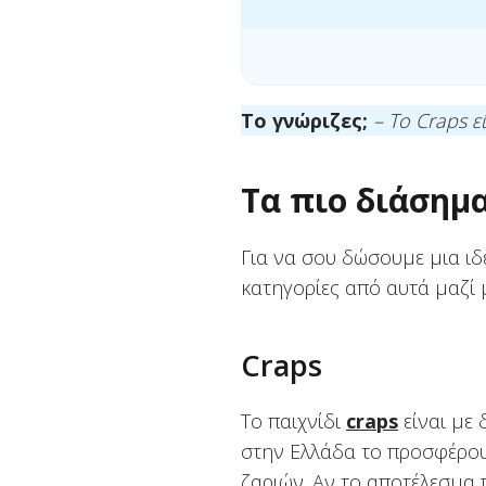
Το γνώριζες;
– Το Craps 
Τα πιο διάσημ
Για να σου δώσουμε μια ιδ
κατηγορίες από αυτά μαζί 
Craps
Το παιχνίδι
craps
είναι με 
στην Ελλάδα το προσφέρου
ζαριών. Αν το αποτέλεσμα 