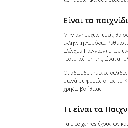
Είναι τα παιχνίδ
Μην ανησυχείς, εμείς θα σ
ελληνική Αρμόδια Ρυθμιστι
Ελέγχου Παιγνίων) όπου εί
πιστοποίηση της είναι από
Οι αδειοδοτημένες σελίδες
στενά με φορείς όπως το ΚΕ
χρήζει βοήθειας.
Τι είναι τα Παιχ
Τα dice games έχουν ως κύ