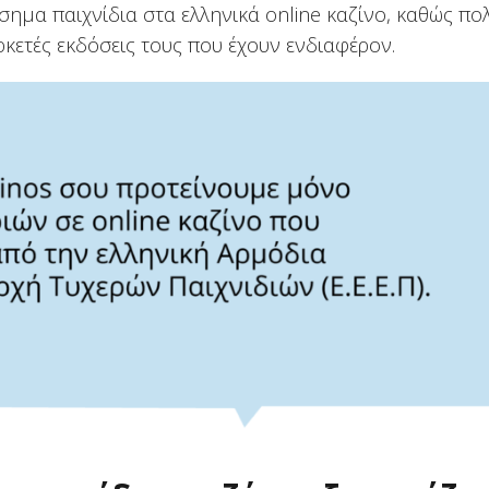
άσημα παιχνίδια στα ελληνικά online καζίνο, καθώς πολ
κετές εκδόσεις τους που έχουν ενδιαφέρον.