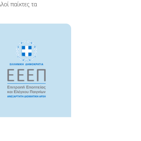
λοί παίκτες τα