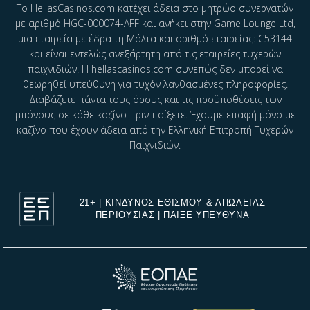
Το HellasCasinos.com κατέχει άδεια στο μητρώο συνεργατών
με αριθμό HGC-000074-AFF και ανήκει στην Game Lounge Ltd,
μια εταιρεία με έδρα τη Μάλτα και αριθμό εταιρείας: C53144
και είναι εντελώς ανεξάρτητη από τις εταιρείες τυχερών
παιχνιδιών. Η hellascasinos.com συνεπώς δεν μπορεί να
θεωρηθεί υπεύθυνη για τυχόν λανθασμένες πληροφορίες.
Διαβάζετε πάντα τους όρους και τις προϋποθέσεις των
μπόνους σε κάθε καζίνο πριν παίξετε. Έχουμε επαφή μόνο με
καζίνο που έχουν άδεια από την Ελληνική Επιτροπή Τυχερών
Παιχνιδιών.
21+ | ΚΙΝΔΥΝΟΣ ΕΘΙΣΜΟΥ & ΑΠΩΛΕΙΑΣ
ΠΕΡΙΟΥΣΙΑΣ | ΠΑΙΞΕ ΥΠΕΥΘΥΝΑ