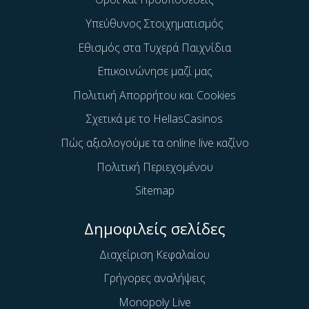
Υπεύθυνος Στοιχηματισμός
Εθισμός στα Τυχερά Παιχνίδια
Επικοινώνησε μαζί μας
Πολιτική Απορρήτου και Cookies
Σχετικά με το HellasCasinos
Πώς αξιολογούμε τα online live καζίνο
Πολιτική Περιεχομένου
Sitemap
Δημοφιλείς σελίδες
Διαχείριση Κεφαλαίου
Γρήγορες αναλήψεις
Monopoly Live