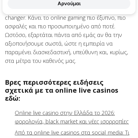
νοημοσύνη δεν είναι απλώς μια νέα τάση της
Αρνούμαι
τεχνολογίας. Όπως όλα δείχνουν, είναι game-
changer. Κάνει το online gaming πιο έξυπνο, πιο
ασφαλές και πιο προσωποιημένο από ποτέ.
Ωστόσο, εξαρτάται πάντα από εμάς αν θα την
αξιοποιήσουμε σωστά, ώστε η εμπειρία να
παραμένει διασκεδαστική, υπεύθυνη και, κυρίως,
στα μέτρα του καθενός μας.
Βρες περισσότερες ειδήσεις
σχετικά με τα online live casinos
εδώ:
Οnline live casino στην Ελλάδα το 2026:
φορολογία, black market και νέες ισορροπίες
Από τα online live casinos στα social media: Τι