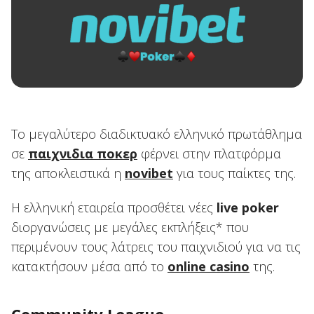
Το μεγαλύτερο διαδικτυακό ελληνικό πρωτάθλημα
σε
παιχνιδια ποκερ
φέρνει στην πλατφόρμα
της αποκλειστικά η
novibet
για τους παίκτες της.
H ελληνική εταιρεία προσθέτει νέες
live poker
διοργανώσεις με μεγάλες εκπλήξεις* που
περιμένουν τους λάτρεις του παιχνιδιού για να τις
κατακτήσουν μέσα από το
online casino
της.