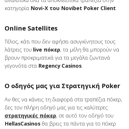
κατηγορία
Novi-X του Novibet Poker Client
.
Online Satellites
Τέλος, κάτι που δεν αφήσει ασυγκίνητους τους
λάτρεις του
live πόκερ
, τα μέλη θα μπορούν να
βρουν προκριματικά για τα μεγάλα ζωντανά
γεγονότα στα
Regency Casinos
.
Ο οδηγός μας για Στρατηγική Poker
Αν θες να κάνεις τη διαφορά στα τραπέζια πόκερ,
δες τον πλήρη οδηγό μας για τις καλύτερες
στρατηγικές πόκερ
, σε αυτό τον οδηγό του
HellasCasinos
θα βρεις τα πάντα για το πόκερ