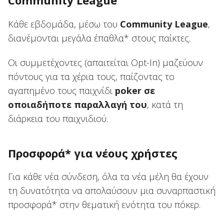
Community League
Κάθε εβδομάδα, μέσω του
Community League
,
διανέμονται μεγάλα έπαθλα* στους παίκτες.
Οι συμμετέχοντες (απαιτείται Opt-In) μαζεύουν
πόντους για τα χέρια τους, παίζοντας το
αγαπημένο τους παιχνίδι
poker σε
οποιαδήποτε παραλλαγή του
, κατά τη
διάρκεια του παιχνιδιού.
Προσφορά* για νέους χρήστες
Για κάθε νέα σύνδεση, όλα τα νέα μέλη θα έχουν
τη δυνατότητα να απολαύσουν μια συναρπαστική
προσφορά* στην θεματική ενότητα του πόκερ.