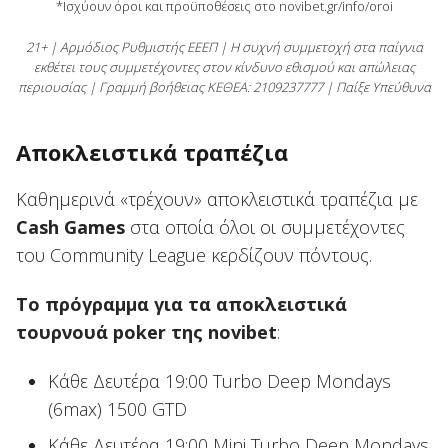
*Ισχύουν όροι και προϋποθέσεις στο novibet.gr/info/oroi
21+ | Αρμόδιος Ρυθμιστής ΕΕΕΠ | Η συχνή συμμετοχή στα παίγνια
εκθέτει τους συμμετέχοντες στον κίνδυνο εθισμού και απώλειας
περιουσίας | Γραμμή βοήθειας ΚΕΘΕΑ: 2109237777 | Παίξε Υπεύθυνα
Αποκλειστικά τραπέζια
Καθημερινά «τρέχουν» αποκλειστικά τραπέζια με
Cash Games
στα οποία όλοι οι συμμετέχοντες
του Community League κερδίζουν πόντους.
Το πρόγραμμα για τα αποκλειστικά
τουρνουά poker της novibet
:
Κάθε Δευτέρα 19:00 Turbo Deep Mondays
(6max) 1500 GTD
Κάθε Δευτέρα 19:00 Mini Turbo Deep Mondays