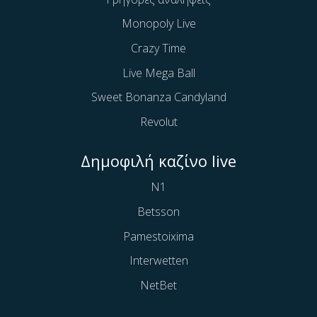
Monopoly Live
Crazy Time
Live Mega Ball
Sweet Bonanza Candyland
Revolut
Δημοφιλή καζίνο live
N1
Betsson
Pamestoixima
Interwetten
NetBet