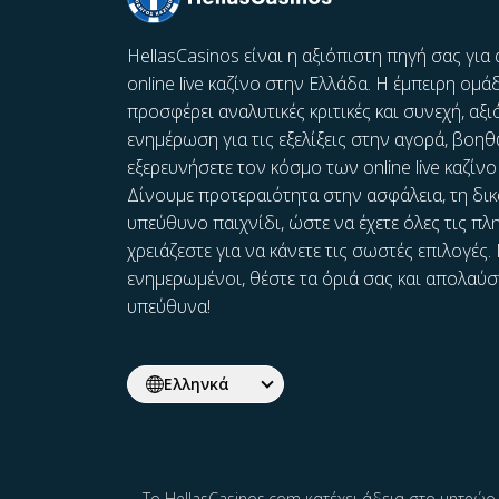
HellasCasinos είναι η αξιόπιστη πηγή σας γι
online live καζίνο στην Ελλάδα. Η έμπειρη ομά
προσφέρει αναλυτικές κριτικές και συνεχή, αξ
ενημέρωση για τις εξελίξεις στην αγορά, βοη
εξερευνήσετε τον κόσμο των online live καζίνο
Δίνουμε προτεραιότητα στην ασφάλεια, τη δικ
υπεύθυνο παιχνίδι, ώστε να έχετε όλες τις π
χρειάζεστε για να κάνετε τις σωστές επιλογές.
ενημερωμένοι, θέστε τα όριά σας και απολαύσ
υπεύθυνα!
Ελληνκά
Το HellasCasinos.com κατέχει άδεια στο μητρώο