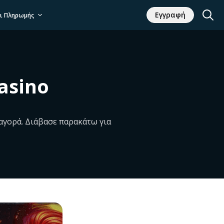
Εγγραφή
ι Πληρωμής
asino
αγορά. Διάβασε παρακάτω για