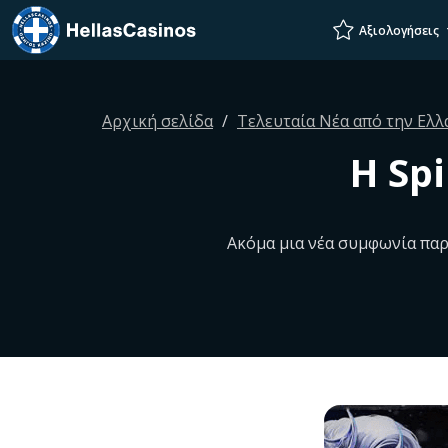
Αξιολογήσεις
Αρχική σελίδα
Τελευταία Νέα από την Ελλ
Η Sp
Ακόμα μια νέα συμφωνία παρ