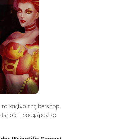
το καζίνο της betshop.
betshop, προσφέροντας
der (Scientific Games)
,