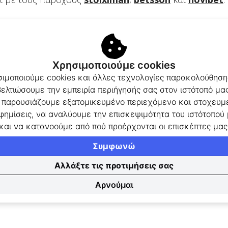
ναι να εδραιωθεί περισσότερο στην αναπτυσσόμενη ελλ
 στα εγχώρια διαδικτυακά καζίνο.
Χρησιμοποιούμε cookies
υ HellasCasinos:
ιμοποιούμε cookies και άλλες τεχνολογίες παρακολούθηση
βελτιώσουμε την εμπειρία περιήγησής σας στον ιστότοπό μας
 Ελλάδα
Από τα online live casinos στα
Η Ελλ
 παρουσιάζουμε εξατομικευμένο περιεχόμενο και στοχευμ
ack
social media: Τι αλλάζει με το
Ευρωπ
φημίσεις, να αναλύουμε την επισκεψιμότητα του ιστότοπού
και να κατανοούμε από πού προέρχονται οι επισκέπτες μας
πίες
όριο ηλικίας στην Ελλάδα
μέτρα
Συμφωνώ
στο Crazy
Τι παίζει στα ελληνικά online live
Αλλάξτε τις προτιμήσεις σας
ν ημέρα
καζίνο; Τα πιο φρέσκα νέα!
Αρνούμαι