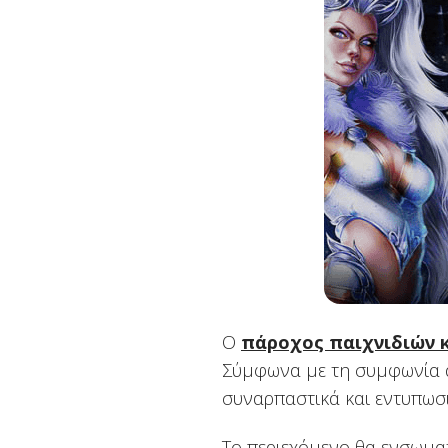
Ο
πάροχος παιχνιδιών 
Σύμφωνα με τη συμφωνία α
συναρπαστικά και εντυπωσι
Το περιεχόμενο θα ενσωμ