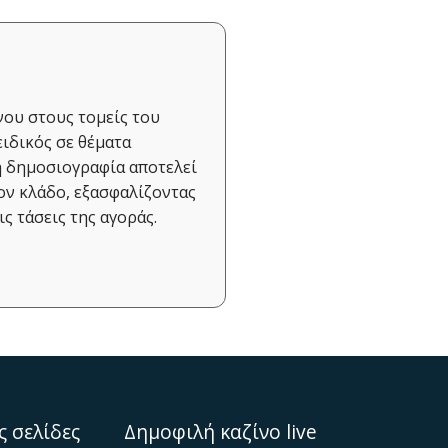
νου στους τομείς του
ειδικός σε θέματα
η δημοσιογραφία αποτελεί
τον κλάδο, εξασφαλίζοντας
ς τάσεις της αγοράς.
ς σελίδες
Δημοφιλή καζίνο live