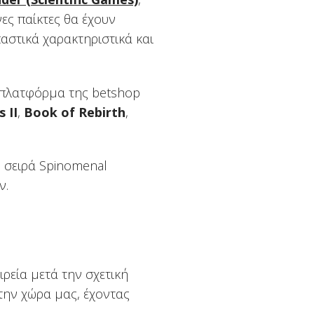
ες παίκτες θα έχουν
αστικά χαρακτηριστικά και
πλατφόρμα της betshop
 II
,
Book of Rebirth
,
 σειρά Spinomenal
ν.
ρεία μετά την σχετική
την χώρα μας, έχοντας