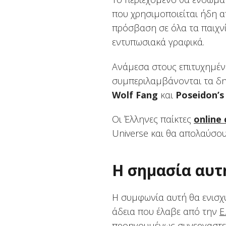
που χρησιμοποιείται ήδη α
πρόσβαση σε όλα τα παιχνί
εντυπωσιακά γραφικά.
Ανάμεσα στους επιτυχημέν
συμπεριλαμβάνονται τα δ
Wolf Fang
και
Poseidon’s
Οι Έλληνες παίκτες
online 
Universe και θα απολαύσο
Η σημασία αυτ
Η συμφωνία αυτή θα ενισχύ
άδεια που έλαβε από την
Ε
προηγουμένως συνεργαστε