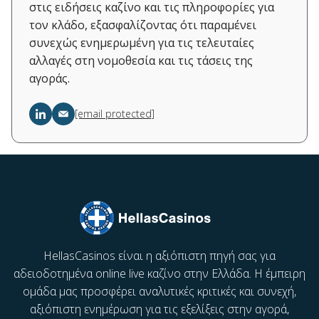
στις ειδήσεις καζίνο και τις πληροφορίες για
τον κλάδο, εξασφαλίζοντας ότι παραμένει
συνεχώς ενημερωμένη για τις τελευταίες
αλλαγές στη νομοθεσία και τις τάσεις της
αγοράς.
[email protected]
HellasCasinos είναι η αξιόπιστη πηγή σας για
αδειοδοτημένα online live καζίνο στην Ελλάδα. Η έμπειρη
ομάδα μας προσφέρει αναλυτικές κριτικές και συνεχή,
αξιόπιστη ενημέρωση για τις εξελίξεις στην αγορά,