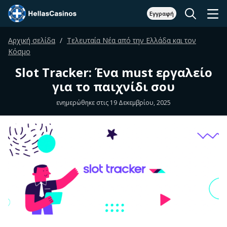
Εγγραφή
Αρχική σελίδα
Τελευταία Νέα από την Ελλάδα και τον
Κόσμο
Slot Tracker: Ένα must εργαλείο
για το παιχνίδι σου
ενημερώθηκε στις 19 Δεκεμβρίου, 2025