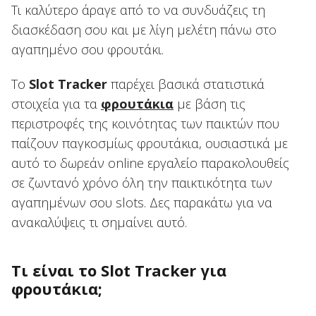
Τι καλύτερο άραγε από το να συνδυάζεις τη
διασκέδαση σου και με λίγη μελέτη πάνω στο
αγαπημένο σου φρουτάκι.
Το
Slot Tracker
παρέχει βασικά στατιστικά
στοιχεία για τα
φρουτάκια
με βάση τις
περιστροφές της κοινότητας των παικτών που
παίζουν παγκοσμίως φρουτάκια, ουσιαστικά με
αυτό το δωρεάν online εργαλείο παρακολουθείς
σε ζωντανό χρόνο όλη την παικτικότητα των
αγαπημένων σου slots. Δες παρακάτω για να
ανακαλύψεις τι σημαίνει αυτό.
Τι είναι το Slot Tracker για
φρουτάκια;