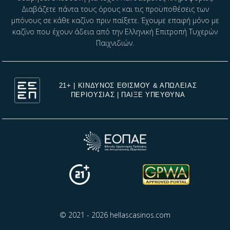
Διαβάζετε πάντα τους όρους και τις προϋποθέσεις των
μπόνους σε κάθε καζίνο πριν παίξετε. Έχουμε επαφή μόνο με
καζίνο που έχουν άδεια από την Ελληνική Επιτροπή Τυχερών
Παιχνιδιών.
21+ | ΚΙΝΔΥΝΟΣ ΕΘΙΣΜΟΥ & ΑΠΩΛΕΙΑΣ
ΠΕΡΙΟΥΣΙΑΣ | ΠΑΙΞΕ ΥΠΕΥΘΥΝΑ
© 2021 - 2026 hellascasinos.com