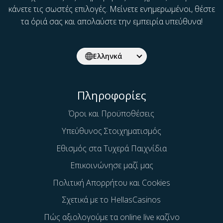
κάνετε τις σωστές επιλογές. Μείνετε ενημερωμένοι, θέστε
τα όριά σας και απολαύστε την εμπειρία υπεύθυνα!
Ελληνκά
Πληροφορίες
Όροι και Προϋποθέσεις
Υπεύθυνος Στοιχηματισμός
Εθισμός στα Τυχερά Παιχνίδια
Επικοινώνησε μαζί μας
Πολιτική Απορρήτου και Cookies
Σχετικά με το HellasCasinos
Πώς αξιολογούμε τα online live καζίνο