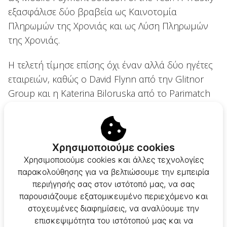
εξασφάλισε δύο βραβεία ως Καινοτομία
Πληρωμών της Χρονιάς και ως Λύση Πληρωμών
της Χρονιάς.
Η τελετή τίμησε επίσης όχι έναν αλλά δύο ηγέτες
εταιρειών, καθώς ο David Flynn από την Glitnor
Group και η Katerina Biloruska από το Parimatch
Foundation έλαβαν αμφότεροι το βραβείο Leader
of the Year.
Χρησιμοποιούμε cookies
Χρησιμοποιούμε cookies και άλλες τεχνολογίες
παρακολούθησης για να βελτιώσουμε την εμπειρία
περιήγησής σας στον ιστότοπό μας, να σας
παρουσιάζουμε εξατομικευμένο περιεχόμενο και
στοχευμένες διαφημίσεις, να αναλύουμε την
επισκεψιμότητα του ιστότοπού μας και να