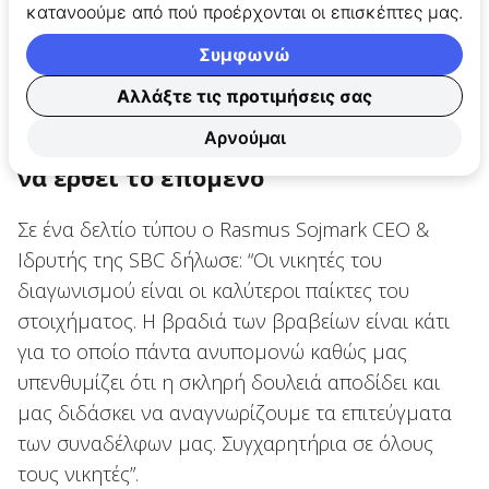
κατανοούμε από πού προέρχονται οι επισκέπτες μας.
Συμφωνώ
Νικητές βραβείων SBC 2022
Αλλάξτε τις προτιμήσεις σας
Αρνούμαι
Ένα βραβείο είναι πολύτιμο μέχρι
να έρθει το επόμενο
Σε ένα δελτίο τύπου ο Rasmus Sojmark CEO &
Ιδρυτής της SBC δήλωσε: “Οι νικητές του
διαγωνισμού είναι οι καλύτεροι παίκτες του
στοιχήματος. Η βραδιά των βραβείων είναι κάτι
για το οποίο πάντα ανυπομονώ καθώς μας
υπενθυμίζει ότι η σκληρή δουλειά αποδίδει και
μας διδάσκει να αναγνωρίζουμε τα επιτεύγματα
των συναδέλφων μας. Συγχαρητήρια σε όλους
τους νικητές”.