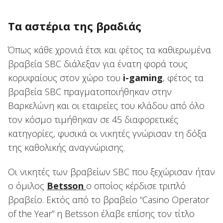
Τα αστέρια της βραδιάς
Όπως κάθε χρονιά έτσι και φέτος τα καθιερωμένα
βραβεία SBC διάλεξαν για ένατη φορά τους
κορυφαίους στον χώρο του
i-gaming
, φέτος τα
βραβεία SBC πραγματοποιήθηκαν στην
Βαρκελώνη και οι εταιρείες του κλάδου από όλο
τον κόσμο τιμήθηκαν σε 45 διαφορετικές
κατηγορίες, φυσικά οι νικητές γνώρισαν τη δόξα
της καθολικής αναγνώρισης.
Οι νικητές των βραβείων SBC που ξεχώρισαν ήταν
ο όμιλος
Betsson
ο οποίος κέρδισε τριπλό
βραβείο. Εκτός από το βραβείο “Casino Operator
of the Year” η Betsson έλαβε επίσης τον τίτλο