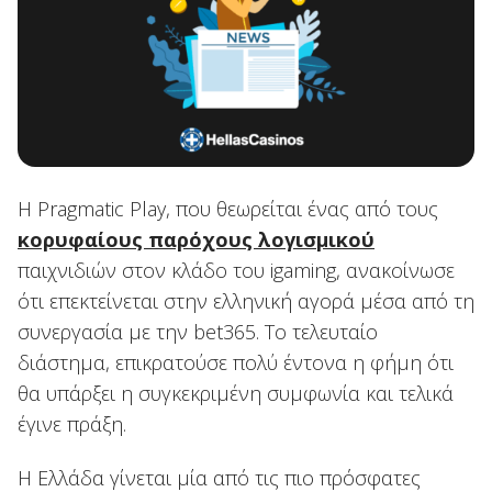
Η Pragmatic Play, που θεωρείται ένας από τους
κορυφαίους παρόχους λογισμικού
παιχνιδιών στον κλάδο του igaming, ανακοίνωσε
ότι επεκτείνεται στην ελληνική αγορά μέσα από τη
συνεργασία με την bet365. Το τελευταίο
διάστημα, επικρατούσε πολύ έντονα η φήμη ότι
θα υπάρξει η συγκεκριμένη συμφωνία και τελικά
έγινε πράξη.
Η Ελλάδα γίνεται μία από τις πιο πρόσφατες