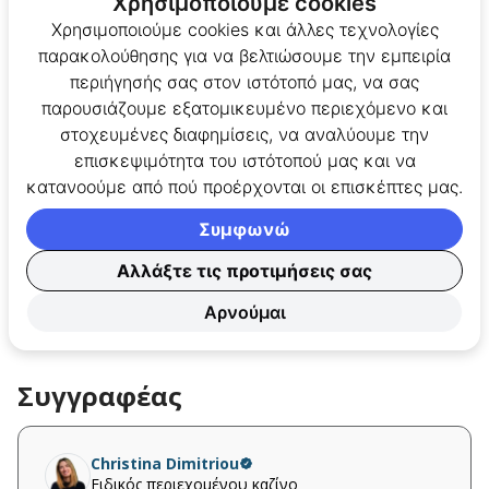
Χρησιμοποιούμε cookies
Τι αλλάζει με το όριο ηλικίας στην Ελλάδα
Χρησιμοποιούμε cookies και άλλες τεχνολογίες
παρακολούθησης για να βελτιώσουμε την εμπειρία
Η Ελλάδα εξελίσσεται σε Ευρωπαϊκό
περιήγησής σας στον ιστότοπό μας, να σας
iGaming hub — νέα μέτρα για την
παρουσιάζουμε εξατομικευμένο περιεχόμενο και
παράνομη αγορά
στοχευμένες διαφημίσεις, να αναλύουμε την
επισκεψιμότητα του ιστότοπού μας και να
κατανοούμε από πού προέρχονται οι επισκέπτες μας.
Μεγάλη νίκη 350.500€ στο Crazy Time του
N1 Casino την ημέρα του Αγίου Βαλεντίνου!
Συμφωνώ
Αλλάξτε τις προτιμήσεις σας
Τι παίζει στα ελληνικά online live καζίνο; Τα
πιο φρέσκα νέα!
Αρνούμαι
Συγγραφέας
Christina Dimitriou
Ειδικός περιεχομένου καζίνο