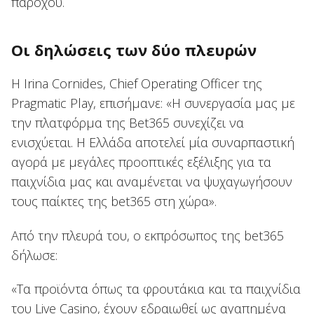
παρόχου.
Οι δηλώσεις των δύο πλευρών
Η Irina Cornides, Chief Operating Officer της
Pragmatic Play, επισήμανε: «Η συνεργασία μας με
την πλατφόρμα της Bet365 συνεχίζει να
ενισχύεται. Η Ελλάδα αποτελεί μία συναρπαστική
αγορά με μεγάλες προοπτικές εξέλιξης για τα
παιχνίδια μας και αναμένεται να ψυχαγωγήσουν
τους παίκτες της bet365 στη χώρα».
Από την πλευρά του, ο εκπρόσωπος της bet365
δήλωσε:
«Τα προϊόντα όπως τα φρουτάκια και τα παιχνίδια
του Live Casino, έχουν εδραιωθεί ως αγαπημένα