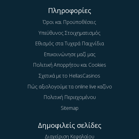
Πληροφορίες
Όροι και Προϋποθέσεις
Υπεύθυνος Στοιχηματισμός
Εθισμός στα Τυχερά Παιχνίδια
Επικοινώνησε μαζί μας
Πολιτική Απορρήτου και Cookies
Σχετικά με το HellasCasinos
Πώς αξιολογούμε τα online live καζίνο
Πολιτική Περιεχομένου
Sitemap
Δημοφιλείς σελίδες
Διαχείριση Κεφαλαίου