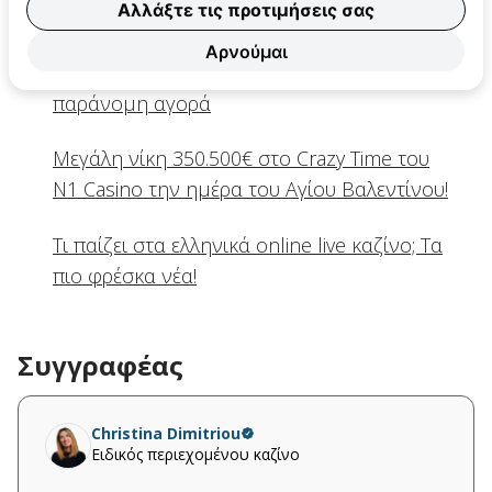
Αλλάξτε τις προτιμήσεις σας
Η Ελλάδα εξελίσσεται σε Ευρωπαϊκό
Αρνούμαι
iGaming hub — νέα μέτρα για την
παράνομη αγορά
Μεγάλη νίκη 350.500€ στο Crazy Time του
N1 Casino την ημέρα του Αγίου Βαλεντίνου!
Τι παίζει στα ελληνικά online live καζίνο; Τα
πιο φρέσκα νέα!
Συγγραφέας
Christina Dimitriou
Ειδικός περιεχομένου καζίνο