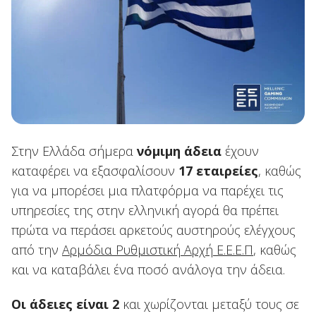
Στην Ελλάδα σήμερα
νόμιμη άδεια
έχουν
καταφέρει να εξασφαλίσουν
17 εταιρείες
, καθώς
για να μπορέσει μια πλατφόρμα να παρέχει τις
υπηρεσίες της στην ελληνική αγορά θα πρέπει
πρώτα να περάσει αρκετούς αυστηρούς ελέγχους
από την
Αρμόδια Ρυθμιστική Αρχή Ε.Ε.Ε.Π
, καθώς
και να καταβάλει ένα ποσό ανάλογα την άδεια.
Οι άδειες είναι 2
και χωρίζονται μεταξύ τους σε