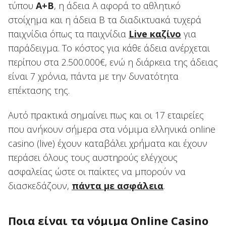
τύπου
Α+Β
, η άδεια Α αφορά το αθλητικό
στοίχημα και η άδεια Β τα διαδικτυακά τυχερά
παιχνίδια όπως τα παιχνίδια
Live καζίνο
για
παράδειγμα. Το κόστος για κάθε άδεια ανέρχεται
περίπου στα 2.500.000€, ενώ η διάρκεια της άδειας
είναι 7 χρόνια, πάντα με την δυνατότητα
επέκτασης της.
Αυτό πρακτικά σημαίνει πως και οι 17 εταιρείες
που ανήκουν σήμερα στα νόμιμα ελληνικά online
casino (live) έχουν καταβάλει χρήματα και έχουν
περάσει όλους τους αυστηρούς ελέγχους
ασφαλείας ώστε οι παίκτες να μπορούν να
διασκεδάζουν,
πάντα με ασφάλεια
.
Ποια είναι τα νόμιμα Online Casino