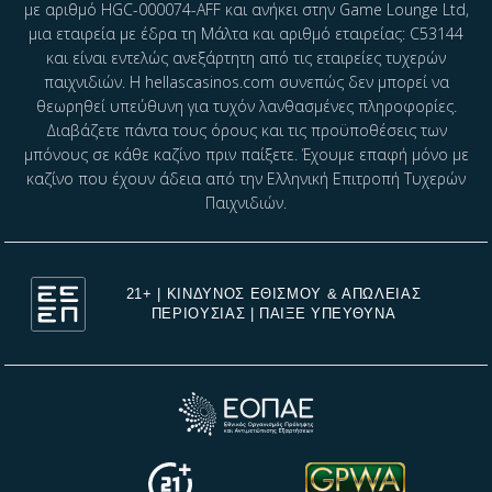
με αριθμό HGC-000074-AFF και ανήκει στην Game Lounge Ltd,
μια εταιρεία με έδρα τη Μάλτα και αριθμό εταιρείας: C53144
και είναι εντελώς ανεξάρτητη από τις εταιρείες τυχερών
παιχνιδιών. Η hellascasinos.com συνεπώς δεν μπορεί να
θεωρηθεί υπεύθυνη για τυχόν λανθασμένες πληροφορίες.
Διαβάζετε πάντα τους όρους και τις προϋποθέσεις των
μπόνους σε κάθε καζίνο πριν παίξετε. Έχουμε επαφή μόνο με
καζίνο που έχουν άδεια από την Ελληνική Επιτροπή Τυχερών
Παιχνιδιών.
21+ | ΚΙΝΔΥΝΟΣ ΕΘΙΣΜΟΥ & ΑΠΩΛΕΙΑΣ
ΠΕΡΙΟΥΣΙΑΣ | ΠΑΙΞΕ ΥΠΕΥΘΥΝΑ