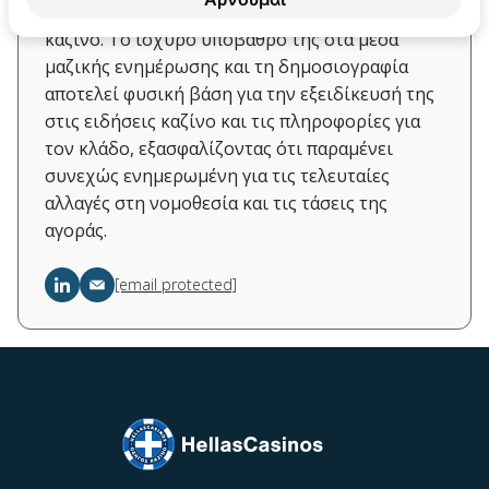
έμπειρη ειδικός σε θέματα περιεχομένου
καζίνο. Το ισχυρό υπόβαθρό της στα μέσα
μαζικής ενημέρωσης και τη δημοσιογραφία
αποτελεί φυσική βάση για την εξειδίκευσή της
στις ειδήσεις καζίνο και τις πληροφορίες για
τον κλάδο, εξασφαλίζοντας ότι παραμένει
συνεχώς ενημερωμένη για τις τελευταίες
αλλαγές στη νομοθεσία και τις τάσεις της
αγοράς.
[email protected]