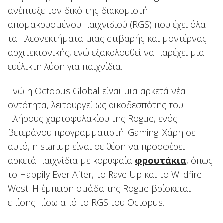
ανέπτυξε τον δικό της διακομιστή
απομακρυσμένου παιχνιδιού (RGS) που έχει όλα
τα πλεονεκτήματα μιας στιβαρής και μοντέρνας
αρχιτεκτονικής, ενώ εξακολουθεί να παρέχει μια
ευέλικτη λύση για παιχνίδια.
Ενώ η Octopus Global είναι μια αρκετά νέα
οντότητα, λειτουργεί ως οικοδεσπότης του
πλήρους χαρτοφυλακίου της Rogue, ενός
βετεράνου προγραμματιστή iGaming. Χάρη σε
αυτό, η startup είναι σε θέση να προσφέρει
αρκετά παιχνίδια με κορυφαία
φρουτάκια
, όπως
το Happily Ever After, το Rave Up και το Wildfire
West. Η έμπειρη ομάδα της Rogue βρίσκεται
επίσης πίσω από το RGS του Octopus.