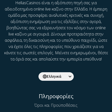
HellasCasinos είναι η αξιόπιστη πηγή σας για
αδειοδοτημένα online live καζίνο στην Ελλάδα. Η έμπειρη
ομάδα μας προσφέρει αναλυτικές κριτικές και συνεχή,
αξιόπιστη ενημέρωση για τις εξελίξεις στην αγορά,
βοηθώντας σας να εξερευνήσετε τον κόσμο των online
live καζίνο με σιγουριά. Δίνουμε προτεραιότητα στην
ασφάλεια, τη δικαιοσύνη και το υπεύθυνο παιχνίδι, ώστε
να έχετε όλες τις πληροφορίες που χρειάζεστε για να
κάνετε τις σωστές επιλογές. Μείνετε ενημερωμένοι, θέστε
τα όριά σας και απολαύστε την εμπειρία υπεύθυνα!
Ελληνκά
Πληροφορίες
Όροι και Προϋποθέσεις