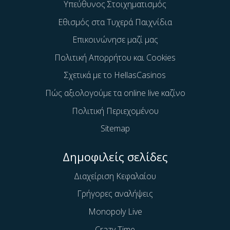
Υπεύθυνος Στοιχηματισμός
Εθισμός στα Τυχερά Παιχνίδια
Επικοινώνησε μαζί μας
Πολιτική Απορρήτου και Cookies
Σχετικά με το HellasCasinos
Πώς αξιολογούμε τα online live καζίνο
Πολιτική Περιεχομένου
Sitemap
Δημοφιλείς σελίδες
Διαχείριση Κεφαλαίου
Γρήγορες αναλήψεις
Monopoly Live
Crazy Time