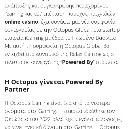
ανάπτυξης και συγκέντρωσης περιεχομένου
iGaming και κατ’ επέκταση πάροχος παιχνιδιών
online casino
, έχει συνάψει μια νέα συμφωνία
συνεργασίας με την Octopus Global, μια startup
εταιρεία iGaming με έδρα το Ηνωμένο Βασίλειο.
Με αυτή τη συμφωνία, η Octopus Global θα
ενταχθεί στο δυναμικό της Relax Gaming ως ο
τελευταίος συνεργάτης “
Powered By
” στούντιο.
H Octopus γίνεται Powered By
Partner
Η Octopus Gaming είναι ένα από τα νεότερα
ονόματα στο iGaming. Η εταιρεία ιδρύθηκε τον
Οκτώβριο του 2022 αλλά έχει μεγάλες φιλοδοξίες
να γίνει ηγετική δύναμη στο iGaming. Η Octopus