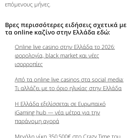
επόμενους μήνες.
Βρες περισσότερες ειδήσεις σχετικά με
τα online καζίνο στην Ελλάδα εδώ:
Οnline live casino στην Ελλάδα το 2026:
φορολογία, black market και νέες
ισορροπίες
Από τα online live casinos στα social media:
Τι αλλάζει με το όριο ηλικίας στην Ελλάδα
Η Ελλάδα εξελίσσεται σε Ευρωπαϊκό
iGaming hub — νέα μέτρα για την
παράνομη αγορά
Μεγάλη νίκη 350.500€ στο Crazy Time του