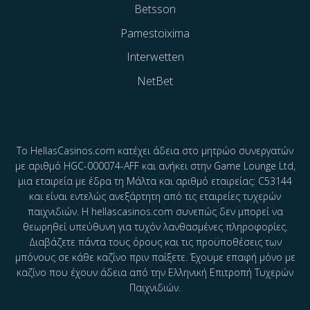
Betsson
Pamestoixima
Interwetten
NetBet
Το HellasCasinos.com κατέχει άδεια στο μητρώο συνεργατών
με αριθμό HGC-000074-AFF και ανήκει στην Game Lounge Ltd,
μια εταιρεία με έδρα τη Μάλτα και αριθμό εταιρείας: C53144
και είναι εντελώς ανεξάρτητη από τις εταιρείες τυχερών
παιχνιδιών. Η hellascasinos.com συνεπώς δεν μπορεί να
θεωρηθεί υπεύθυνη για τυχόν λανθασμένες πληροφορίες.
Διαβάζετε πάντα τους όρους και τις προϋποθέσεις των
μπόνους σε κάθε καζίνο πριν παίξετε. Έχουμε επαφή μόνο με
καζίνο που έχουν άδεια από την Ελληνική Επιτροπή Τυχερών
Παιχνιδιών.