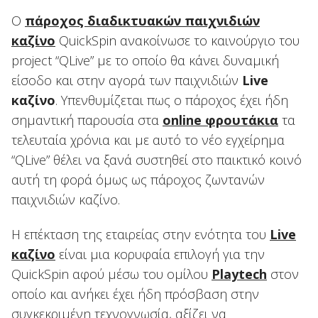
Ο
πάροχος διαδικτυακών παιχνιδιών
καζίνο
QuickSpin ανακοίνωσε το καινούργιο του
project “QLive” με το οποίο θα κάνει δυναμική
είσοδο και στην αγορά των παιχνιδιών
Live
καζίνο
. Υπενθυμίζεται πως ο πάροχος έχει ήδη
σημαντική παρουσία στα
online φρουτάκια
τα
τελευταία χρόνια και με αυτό το νέο εγχείρημα
“QLive” θέλει να ξανά συστηθεί στο παικτικό κοινό
αυτή τη φορά όμως ως πάροχος ζωντανών
παιχνιδιών καζίνο.
Η επέκταση της εταιρείας στην ενότητα του
Live
καζίνο
είναι μια κορυφαία επιλογή για την
QuickSpin αφού μέσω του ομίλου
Playtech
στον
οποίο και ανήκει έχει ήδη πρόσβαση στην
συγκεκριμένη τεχνογνωσία, αξίζει να