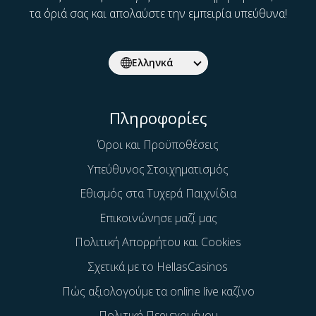
τα όριά σας και απολαύστε την εμπειρία υπεύθυνα!
Ελληνκά
Πληροφορίες
Όροι και Προϋποθέσεις
Υπεύθυνος Στοιχηματισμός
Εθισμός στα Τυχερά Παιχνίδια
Επικοινώνησε μαζί μας
Πολιτική Απορρήτου και Cookies
Σχετικά με το HellasCasinos
Πώς αξιολογούμε τα online live καζίνο
Πολιτική Περιεχομένου