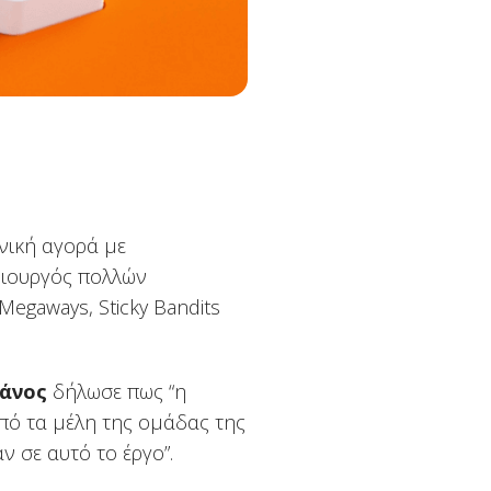
ηνική αγορά με
ιουργός πολλών
 Megaways, Sticky Bandits
άνος
δήλωσε πως “η
πό τα μέλη της ομάδας της
ν σε αυτό το έργο”.