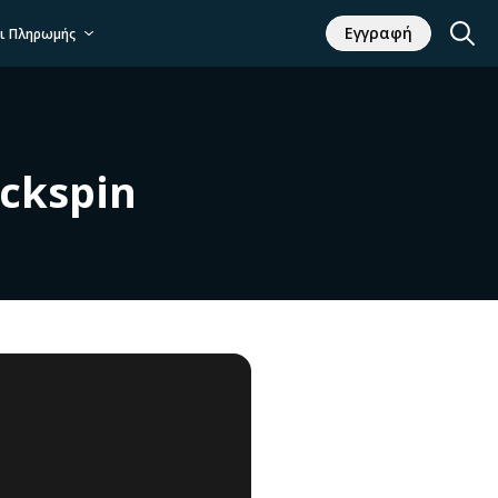
Εγγραφή
ι Πληρωμής
ckspin