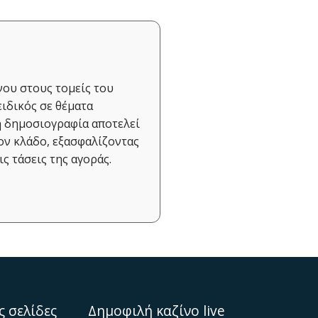
νου στους τομείς του
ειδικός σε θέματα
η δημοσιογραφία αποτελεί
τον κλάδο, εξασφαλίζοντας
ς τάσεις της αγοράς.
ς σελίδες
Δημοφιλή καζίνο live