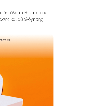
πτεύει όλα τα θέματα που
δοσης και αξιολόγησης