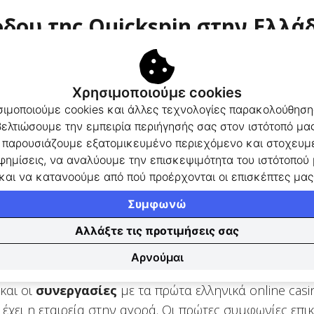
όδου της Quickspin στην Ελλά
την αγορά θα τη βοηθήσει να συνεχίσει να συγκεντρών
ροϊόν σε μια ακμάζουσα ρυθμιζόμενη αγορά όπως είναι
Χρησιμοποιούμε cookies
γήσει ασφαλή, βιώσιμα και διασκεδαστικά προϊόντα τυ
ιμοποιούμε cookies και άλλες τεχνολογίες παρακολούθηση
βελτιώσουμε την εμπειρία περιήγησής σας στον ιστότοπό μας
σης από τον
CCO της Quickspin, Anthony Dalla-Giacoma
 παρουσιάζουμε εξατομικευμένο περιεχόμενο και στοχευμ
τι η ομάδα είναι ενθουσιασμένη που έφερε τα παιχνίδι
φημίσεις, να αναλύουμε την επισκεψιμότητα του ιστότοπού
και να κατανοούμε από πού προέρχονται οι επισκέπτες μας
Συμφωνώ
no στην Ελλάδα που έχουν ήδη
Αλλάξτε τις προτιμήσεις σας
Αρνούμαι
και οι
συνεργασίες
με τα πρώτα ελληνικά online casin
έχει η εταιρεία στην αγορά. Οι πρώτες συμφωνίες επικ