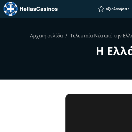
Αξιολογήσεις
Αρχική σελίδα
Τελευταία Νέα από την Ελλ
H Ελλ