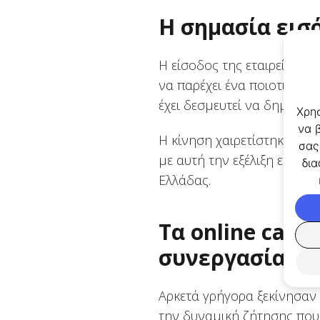
Η σημασία εισ
Η είσοδος της εταιρείας σ
να παρέχει ένα ποιοτικό π
έχει δεσμευτεί να δημιουρ
Χρησ
να 
Η κίνηση χαιρετίστηκε επί
σας
με αυτή την εξέλιξη είπε ό
δια
Ελλάδας.
Τα online casi
συνεργασία
Αρκετά γρήγορα ξεκίνησαν 
την δυναμική ζήτησης που 