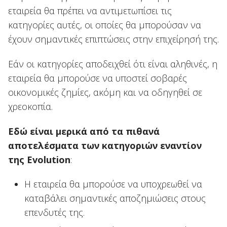
εταιρεία θα πρέπει να αντιμετωπίσει τις
κατηγορίες αυτές, οι οποίες θα μπορούσαν να
έχουν σημαντικές επιπτώσεις στην επιχείρησή της.
Εάν οι κατηγορίες αποδειχθεί ότι είναι αληθινές, η
εταιρεία θα μπορούσε να υποστεί σοβαρές
οικονομικές ζημίες, ακόμη και να οδηγηθεί σε
χρεοκοπία.
Εδώ είναι μερικά από τα πιθανά
αποτελέσματα των κατηγοριών εναντίον
της Evolution
:
Η εταιρεία θα μπορούσε να υποχρεωθεί να
καταβάλει σημαντικές αποζημιώσεις στους
επενδυτές της.