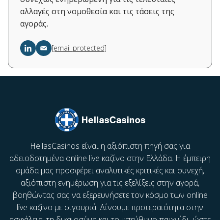
αλλαγές στη νομοθεσία και τις τάσεις της
αγοράς.
[email protected]
HellasCasinos είναι η αξιόπιστη πηγή σας για
αδειοδοτημένα online live καζίνο στην Ελλάδα. Η έμπειρη
ομάδα μας προσφέρει αναλυτικές κριτικές και συνεχή,
αξιόπιστη ενημέρωση για τις εξελίξεις στην αγορά,
βοηθώντας σας να εξερευνήσετε τον κόσμο των online
live καζίνο με σιγουριά. Δίνουμε προτεραιότητα στην
ασφάλεια, τη δικαιοσύνη και το υπεύθυνο παιχνίδι, ώστε