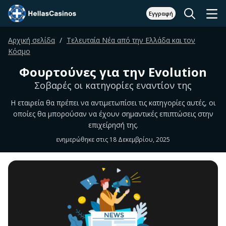
Εγγραφή
Αρχική σελίδα
Τελευταία Νέα από την Ελλάδα και τον
Κόσμο
Φουρτούνες για την Evolution
Σοβαρές οι κατηγορίες εναντίον της
Η εταιρεία θα πρέπει να αντιμετωπίσει τις κατηγορίες αυτές, οι
οποίες θα μπορούσαν να έχουν σημαντικές επιπτώσεις στην
επιχείρησή της.
ενημερώθηκε στις 18 Δεκεμβρίου, 2025