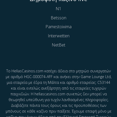
N1
Betsson
Pamestoixima
Interwetten
NetBet
Το HellasCasinos.com κατέχει άδεια στο μητρώο συνεργατών
με αριθμό HGC-000074-AFF και ανήκει στην Game Lounge Ltd,
μια εταιρεία με έδρα τη Μάλτα και αριθμό εταιρείας: C53144
και είναι εντελώς ανεξάρτητη από τις εταιρείες τυχερών
παιχνιδιών. Η hellascasinos.com συνεπώς δεν μπορεί να
θεωρηθεί υπεύθυνη για τυχόν λανθασμένες πληροφορίες.
Διαβάζετε πάντα τους όρους και τις προϋποθέσεις των
μπόνους σε κάθε καζίνο πριν παίξετε. Έχουμε επαφή μόνο με
καζίνο που έχουν άδεια από την Ελληνική Επιτροπή Τυχερών