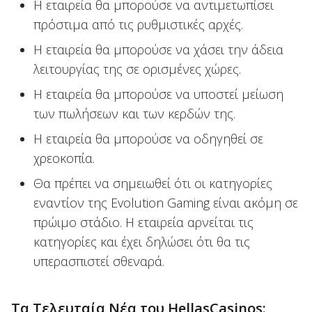
Η εταιρεία θα μπορούσε να αντιμετωπίσει
πρόστιμα από τις ρυθμιστικές αρχές.
Η εταιρεία θα μπορούσε να χάσει την άδεια
λειτουργίας της σε ορισμένες χώρες.
Η εταιρεία θα μπορούσε να υποστεί μείωση
των πωλήσεων και των κερδών της.
Η εταιρεία θα μπορούσε να οδηγηθεί σε
χρεοκοπία.
Θα πρέπει να σημειωθεί ότι οι κατηγορίες
εναντίον της Evolution Gaming είναι ακόμη σε
πρώιμο στάδιο. Η εταιρεία αρνείται τις
κατηγορίες και έχει δηλώσει ότι θα τις
υπερασπιστεί σθεναρά.
Τα Τελευταία Νέα του HellasCasinos: