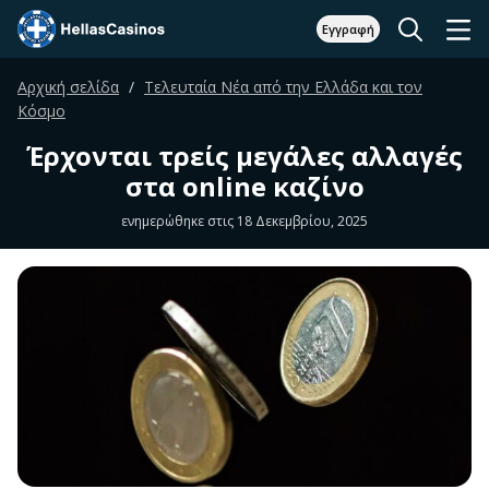
Εγγραφή
Αρχική σελίδα
Τελευταία Νέα από την Ελλάδα και τον
Κόσμο
Έρχονται τρείς μεγάλες αλλαγές
στα online καζίνο
ενημερώθηκε στις 18 Δεκεμβρίου, 2025