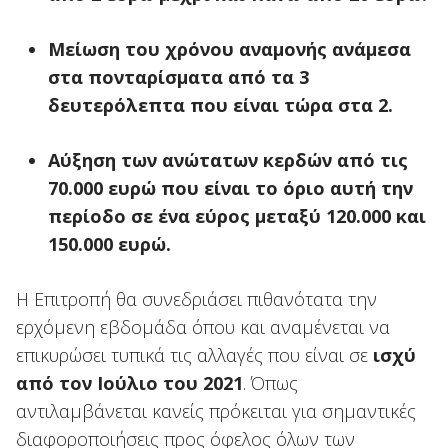
Μείωση του χρόνου αναμονής ανάμεσα
στα πονταρίσματα από τα 3
δευτερόλεπτα που είναι τώρα στα 2.
Αύξηση των ανώτατων κερδών από τις
70.000 ευρώ που είναι το όριο αυτή την
περίοδο σε ένα εύρος μεταξύ 120.000 και
150.000 ευρώ.
Η Επιτροπή θα συνεδριάσει πιθανότατα την
ερχόμενη εβδομάδα όπου και αναμένεται να
επικυρώσει τυπικά τις αλλαγές που είναι σε
ισχύ
από τον Ιούλιο του 2021
. Όπως
αντιλαμβάνεται κανείς πρόκειται για σημαντικές
διαφοροποιήσεις προς όφελος όλων των