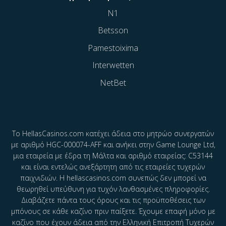
N1
Betsson
Pamestoixima
Interwetten
NetBet
Το HellasCasinos.com κατέχει άδεια στο μητρώο συνεργατών
με αριθμό HGC-000074-AFF και ανήκει στην Game Lounge Ltd,
μια εταιρεία με έδρα τη Μάλτα και αριθμό εταιρείας: C53144
και είναι εντελώς ανεξάρτητη από τις εταιρείες τυχερών
παιχνιδιών. Η hellascasinos.com συνεπώς δεν μπορεί να
θεωρηθεί υπεύθυνη για τυχόν λανθασμένες πληροφορίες.
Διαβάζετε πάντα τους όρους και τις προϋποθέσεις των
μπόνους σε κάθε καζίνο πριν παίξετε. Έχουμε επαφή μόνο με
καζίνο που έχουν άδεια από την Ελληνική Επιτροπή Τυχερών