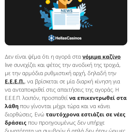
Δεν είναι ψέμα ότι η αγορά στα
νόμιμα καζίνο
live συνεχίζει και φέτος την ανοδική της τροχιά,
με την αρμόδια ρυθμιστική αρχή, δηλαδή την
Ε.Ε.Ε.Π.
, να βρίσκεται σε μία διαρκή κίνηση για
να ανταποκριθεί στις απαιτήσεις της αγοράς. Η
Ε.Ε.Ε.Π. λοιπόν, προσπαθεί
να επικεντρωθεί στα
λάθη
που γίνονται μέχρι τώρα και να κάνει
διορθώσεις. Ενώ
ταυτόχρονα εστιάζει σε νέες
δράσεις
που προηγουμένως δεν υπήρχε
δυνατότητα να συμβούν ή απλά δεν ήταν ώριμες