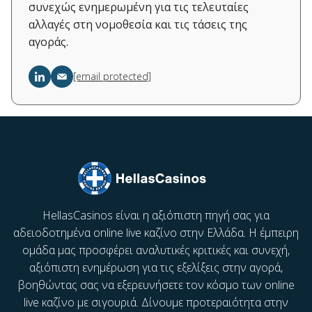
συνεχώς ενημερωμένη για τις τελευταίες
αλλαγές στη νομοθεσία και τις τάσεις της
αγοράς.
[email protected]
HellasCasinos είναι η αξιόπιστη πηγή σας για
αδειοδοτημένα online live καζίνο στην Ελλάδα. Η έμπειρη
ομάδα μας προσφέρει αναλυτικές κριτικές και συνεχή,
αξιόπιστη ενημέρωση για τις εξελίξεις στην αγορά,
βοηθώντας σας να εξερευνήσετε τον κόσμο των online
live καζίνο με σιγουριά. Δίνουμε προτεραιότητα στην