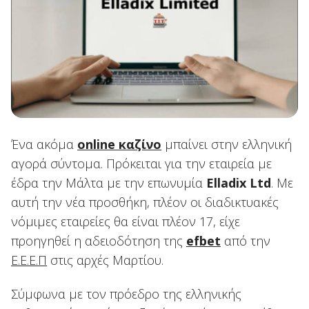
Ένα ακόμα
online καζίνο
μπαίνει στην ελληνική
αγορά σύντομα. Πρόκειται για την εταιρεία με
έδρα την Μάλτα με την επωνυμία
Elladix Ltd
. Με
αυτή την νέα προσθήκη, πλέον οι διαδικτυακές
νόμιμες εταιρείες θα είναι πλέον 17, είχε
προηγηθεί η αδειοδότηση της
efbet
από την
Ε.Ε.Ε.Π
στις αρχές Μαρτίου.
Σύμφωνα με τον πρόεδρο της ελληνικής