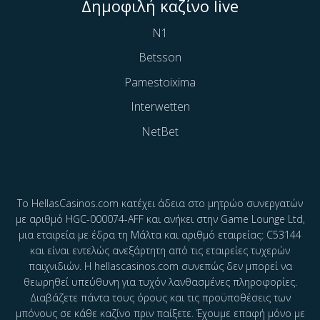
Δημοφιλή καζίνο live
N1
Betsson
Pamestoixima
Interwetten
NetBet
Το HellasCasinos.com κατέχει άδεια στο μητρώο συνεργατών
με αριθμό HGC-000074-AFF και ανήκει στην Game Lounge Ltd,
μια εταιρεία με έδρα τη Μάλτα και αριθμό εταιρείας: C53144
και είναι εντελώς ανεξάρτητη από τις εταιρείες τυχερών
παιχνιδιών. Η hellascasinos.com συνεπώς δεν μπορεί να
θεωρηθεί υπεύθυνη για τυχόν λανθασμένες πληροφορίες.
Διαβάζετε πάντα τους όρους και τις προϋποθέσεις των
μπόνους σε κάθε καζίνο πριν παίξετε. Έχουμε επαφή μόνο με