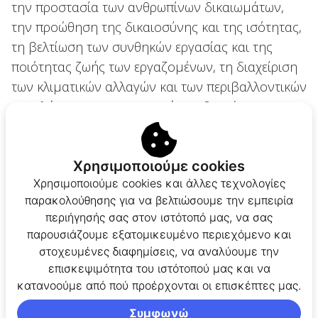
την προστασία των ανθρωπίνων δικαιωμάτων,
την προώθηση της δικαιοσύνης και της ισότητας,
τη βελτίωση των συνθηκών εργασίας και της
ποιότητας ζωής των εργαζομένων, τη διαχείριση
των κλιματικών αλλαγών και των περιβαλλοντικών
προκλήσεων, την προαγωγή της διαφάνειας και
της ευθύνης στην επικοινωνία με τους πελάτες και
τους επενδυτές.
Χρησιμοποιούμε cookies
Χρησιμοποιούμε cookies και άλλες τεχνολογίες
Δες όλα τα τελευταία σχετικά νέα του
παρακολούθησης για να βελτιώσουμε την εμπειρία
HellasCasinos:
περιήγησής σας στον ιστότοπό μας, να σας
παρουσιάζουμε εξατομικευμένο περιεχόμενο και
Οnline live casino στην Ελλάδα το 2026:
στοχευμένες διαφημίσεις, να αναλύουμε την
φορολογία, black market και νέες
επισκεψιμότητα του ιστότοπού μας και να
ισορροπίες
κατανοούμε από πού προέρχονται οι επισκέπτες μας.
Συμφωνώ