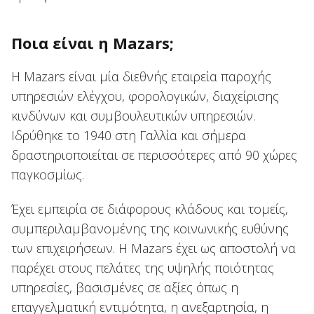
Ποια είναι η Mazars;
H Mazars είναι μία διεθνής εταιρεία παροχής
υπηρεσιών ελέγχου, φορολογικών, διαχείρισης
κινδύνων και συμβουλευτικών υπηρεσιών.
Ιδρύθηκε το 1940 στη Γαλλία και σήμερα
δραστηριοποιείται σε περισσότερες από 90 χώρες
παγκοσμίως.
Έχει εμπειρία σε διάφορους κλάδους και τομείς,
συμπεριλαμβανομένης της κοινωνικής ευθύνης
των επιχειρήσεων. Η Mazars έχει ως αποστολή να
παρέχει στους πελάτες της υψηλής ποιότητας
υπηρεσίες, βασισμένες σε αξίες όπως η
επαγγελματική εντιμότητα, η ανεξαρτησία, η