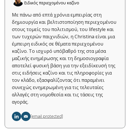
Ειδικός περιεχομένου καζίνο
Με πάνω από επτά χρόνια εμπειρίας στη
δημιουργία και βελτιστοποίηση περιεχομένου
στους τομείς του πολιτισμού, του lifestyle και
των τυχερών παιχνιδιών, η Christina είναι μια
έμπειρη ειδικός σε θέματα περιεχομένου
καζίνο. Το ισχυρό υπόβαθρό της στα μέσα
μαζικής ενημέρωσης και τη δημοσιογραφία
αποτελεί φυσική βάση για την εξειδίκευσή της
στις ειδήσεις καζίνο και τις πληροφορίες για
τον κλάδο, εξασφαλίζοντας ότι παραμένει
συνεχώς ενημερωμένη για τις τελευταίες
αλλαγές στη νομοθεσία και τις τάσεις της
αγοράς.
[email protected]