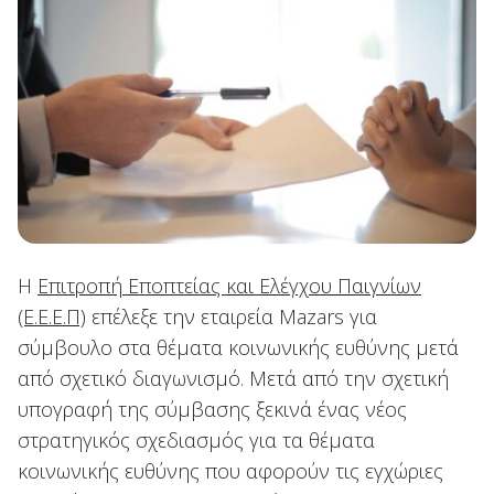
Η
Επιτροπή Εποπτείας και Ελέγχου Παιγνίων
(Ε.Ε.Ε.Π)
επέλεξε την εταιρεία Mazars για
σύμβουλο στα θέματα κοινωνικής ευθύνης μετά
από σχετικό διαγωνισμό. Μετά από την σχετική
υπογραφή της σύμβασης ξεκινά ένας νέος
στρατηγικός σχεδιασμός για τα θέματα
κοινωνικής ευθύνης που αφορούν τις εγχώριες