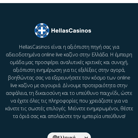
HellasCasinos είναι η αξιόπιστη πηγή σας για
αδειοδοτημένα online live καζίνο στην Ελλάδα. Η έμπειρη
ομάδα μας προσφέρει αναλυτικές κριτικές και συνεχή,
αξιόπιστη ενημέρωση για τις εξελίξεις στην αγορά,
βοηθώντας σας να εξερευνήσετε τον κόσμο των online
live καζίνο με σιγουριά. Δίνουμε προτεραιότητα στην
ασφάλεια, τη δικαιοσύνη και το υπεύθυνο παιχνίδι, ώστε
να έχετε όλες τις πληροφορίες που χρειάζεστε για να
κάνετε τις σωστές επιλογές. Μείνετε ενημερωμένοι, θέστε
τα όριά σας και απολαύστε την εμπειρία υπεύθυνα!
Ελληνκά