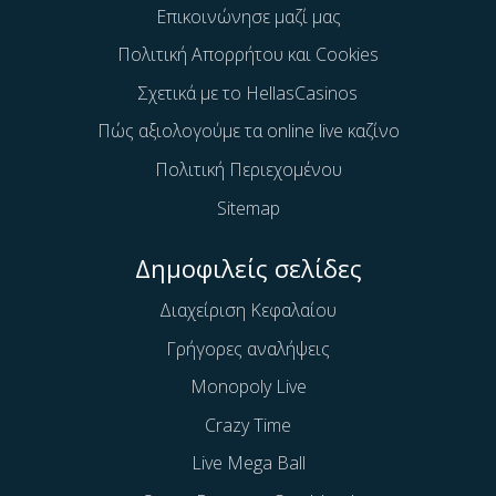
Επικοινώνησε μαζί μας
Πολιτική Απορρήτου και Cookies
Σχετικά με το HellasCasinos
Πώς αξιολογούμε τα online live καζίνο
Πολιτική Περιεχομένου
Sitemap
Δημοφιλείς σελίδες
Διαχείριση Κεφαλαίου
Γρήγορες αναλήψεις
Monopoly Live
Crazy Time
Live Mega Ball