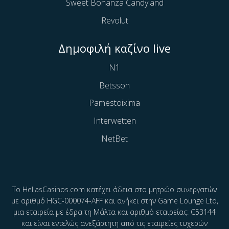
Sweet Bonanza Candyland
Revolut
Δημοφιλή καζίνο live
N1
Betsson
Pamestoixima
Interwetten
NetBet
Το HellasCasinos.com κατέχει άδεια στο μητρώο συνεργατών
με αριθμό HGC-000074-AFF και ανήκει στην Game Lounge Ltd,
μια εταιρεία με έδρα τη Μάλτα και αριθμό εταιρείας: C53144
και είναι εντελώς ανεξάρτητη από τις εταιρείες τυχερών