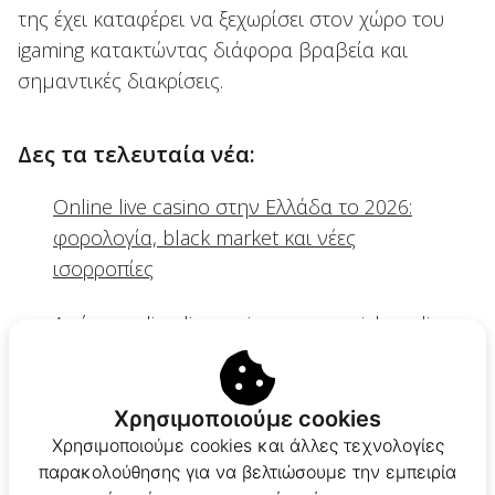
της έχει καταφέρει να ξεχωρίσει στον χώρο του
igaming κατακτώντας διάφορα βραβεία και
σημαντικές διακρίσεις.
Δες τα τελευταία νέα:
Οnline live casino στην Ελλάδα το 2026:
φορολογία, black market και νέες
ισορροπίες
Από τα online live casinos στα social media:
Τι αλλάζει με το όριο ηλικίας στην Ελλάδα
Η Ελλάδα εξελίσσεται σε Ευρωπαϊκό
Χρησιμοποιούμε cookies
iGaming hub — νέα μέτρα για την
Χρησιμοποιούμε cookies και άλλες τεχνολογίες
παράνομη αγορά
παρακολούθησης για να βελτιώσουμε την εμπειρία