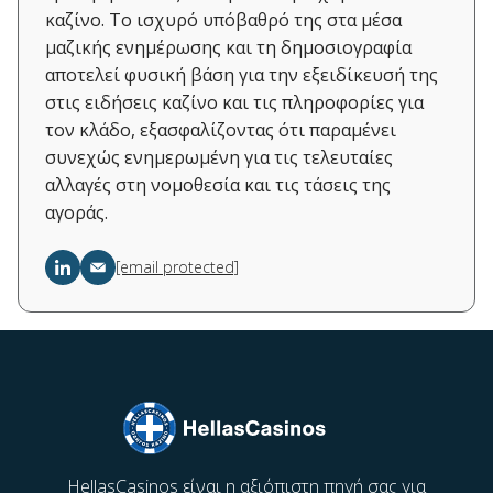
καζίνο. Το ισχυρό υπόβαθρό της στα μέσα
μαζικής ενημέρωσης και τη δημοσιογραφία
αποτελεί φυσική βάση για την εξειδίκευσή της
στις ειδήσεις καζίνο και τις πληροφορίες για
τον κλάδο, εξασφαλίζοντας ότι παραμένει
συνεχώς ενημερωμένη για τις τελευταίες
αλλαγές στη νομοθεσία και τις τάσεις της
αγοράς.
[email protected]
HellasCasinos είναι η αξιόπιστη πηγή σας για