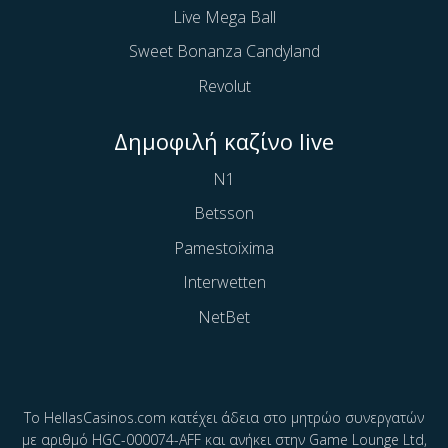
Live Mega Ball
Sweet Bonanza Candyland
Revolut
Δημοφιλή καζίνο live
N1
Betsson
Pamestoixima
Interwetten
NetBet
Το HellasCasinos.com κατέχει άδεια στο μητρώο συνεργατών
με αριθμό HGC-000074-AFF και ανήκει στην Game Lounge Ltd,