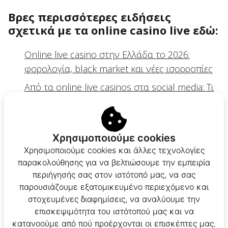
Βρες περισσότερες ειδήσεις
σχετικά με τα online casino live εδώ:
Οnline live casino στην Ελλάδα το 2026:
φορολογία, black market και νέες ισορροπίες
Από τα online live casinos στα social media: Τι
αλλάζει με το όριο ηλικίας στην Ελλάδα
Η Ελλάδα εξελίσσεται σε Ευρωπαϊκό iGaming
hub — νέα μέτρα για την παράνομη αγορά
Χρησιμοποιούμε cookies
Χρησιμοποιούμε cookies και άλλες τεχνολογίες
Μεγάλη νίκη 350.500€ στο Crazy Time του N1
παρακολούθησης για να βελτιώσουμε την εμπειρία
Casino την ημέρα του Αγίου Βαλεντίνου!
περιήγησής σας στον ιστότοπό μας, να σας
Τι παίζει στα ελληνικά online live καζίνο; Τα
παρουσιάζουμε εξατομικευμένο περιεχόμενο και
πιο φρέσκα νέα!
στοχευμένες διαφημίσεις, να αναλύουμε την
επισκεψιμότητα του ιστότοπού μας και να
κατανοούμε από πού προέρχονται οι επισκέπτες μας.