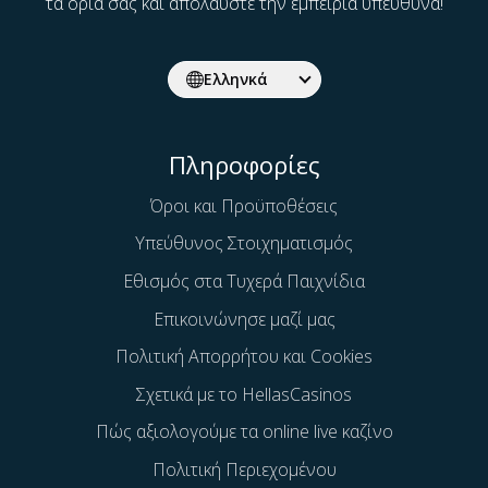
τα όριά σας και απολαύστε την εμπειρία υπεύθυνα!
Ελληνκά
Πληροφορίες
Όροι και Προϋποθέσεις
Υπεύθυνος Στοιχηματισμός
Εθισμός στα Τυχερά Παιχνίδια
Επικοινώνησε μαζί μας
Πολιτική Απορρήτου και Cookies
Σχετικά με το HellasCasinos
Πώς αξιολογούμε τα online live καζίνο
Πολιτική Περιεχομένου