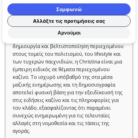
Συγγραφέας
Συμφωνώ
Christina Dimitriou
Αλλάξτε τις προτιμήσεις σας
Ειδικός περιεχομένου καζίνο
Αρνούμαι
Με πάνω από επτά χρόνια εμπειρίας στη
δημιουργία και βελτιστοποίηση περιεχομένου
στους τομείς του πολιτισμού, του lifestyle και
των τυχερών παιχνιδιών, η Christina είναι μια
έμπειρη ειδικός σε θέματα περιεχομένου
καζίνο. Το ισχυρό υπόβαθρό της στα μέσα
μαζικής ενημέρωσης και τη δημοσιογραφία
αποτελεί φυσική βάση για την εξειδίκευσή της
στις ειδήσεις καζίνο και τις πληροφορίες για
τον κλάδο, εξασφαλίζοντας ότι παραμένει
συνεχώς ενημερωμένη για τις τελευταίες
αλλαγές στη νομοθεσία και τις τάσεις της
αγοράς.