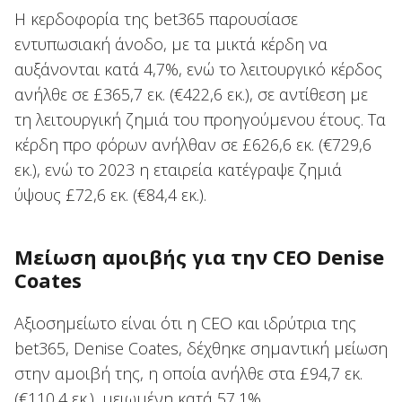
Η κερδοφορία της bet365 παρουσίασε
εντυπωσιακή άνοδο, με τα μικτά κέρδη να
αυξάνονται κατά 4,7%, ενώ το λειτουργικό κέρδος
ανήλθε σε £365,7 εκ. (€422,6 εκ.), σε αντίθεση με
τη λειτουργική ζημιά του προηγούμενου έτους. Τα
κέρδη προ φόρων ανήλθαν σε £626,6 εκ. (€729,6
εκ.), ενώ το 2023 η εταιρεία κατέγραψε ζημιά
ύψους £72,6 εκ. (€84,4 εκ.).
Μείωση αμοιβής για την CEO Denise
Coates
Αξιοσημείωτο είναι ότι η CEO και ιδρύτρια της
bet365, Denise Coates, δέχθηκε σημαντική μείωση
στην αμοιβή της, η οποία ανήλθε στα £94,7 εκ.
(€110,4 εκ.), μειωμένη κατά 57,1%.