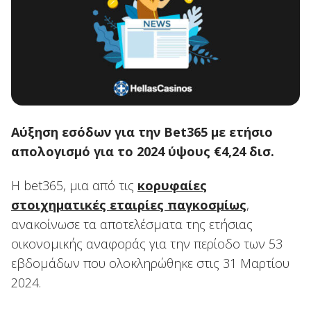
Αύξηση
εσόδων για την
Bet365
με ετήσιο
απολογισμό για το 2024 ύψους €4,24
δισ.
Η bet365, μια από τις
κορυφαίες
στοιχηματικές εταιρίες παγκοσμίως
,
ανακοίνωσε τα αποτελέσματα της ετήσιας
οικονομικής αναφοράς για την περίοδο των 53
εβδομάδων που ολοκληρώθηκε στις 31 Μαρτίου
2024.