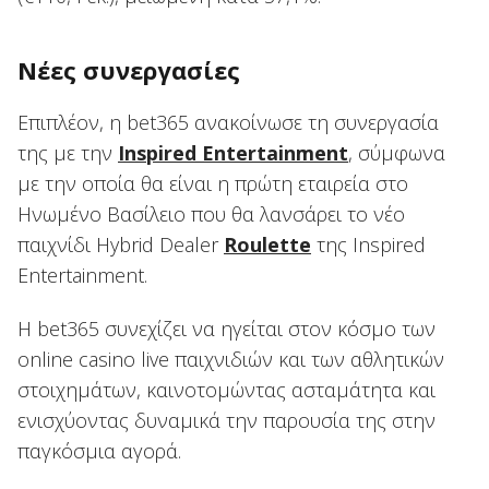
Νέες συνεργασίες
Επιπλέον, η bet365 ανακοίνωσε τη συνεργασία
της με την
Inspired Entertainment
, σύμφωνα
με την οποία θα είναι η πρώτη εταιρεία στο
Ηνωμένο Βασίλειο που θα λανσάρει το νέο
παιχνίδι Hybrid Dealer
Roulette
της Inspired
Entertainment.
Η bet365 συνεχίζει να ηγείται στον κόσμο των
online casino live παιχνιδιών και των αθλητικών
στοιχημάτων, καινοτομώντας ασταμάτητα και
ενισχύοντας δυναμικά την παρουσία της στην
παγκόσμια αγορά.