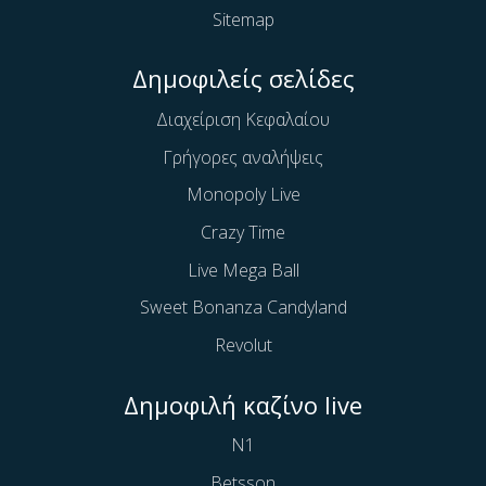
Sitemap
Δημοφιλείς σελίδες
Διαχείριση Κεφαλαίου
Γρήγορες αναλήψεις
Monopoly Live
Crazy Time
Live Mega Ball
Sweet Bonanza Candyland
Revolut
Δημοφιλή καζίνο live
N1
Betsson